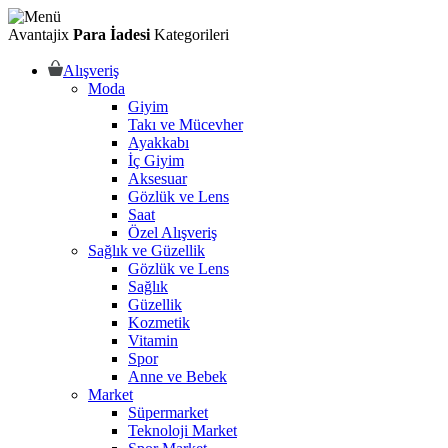
Avantajix
Para İadesi
Kategorileri
Alışveriş
Moda
Giyim
Takı ve Mücevher
Ayakkabı
İç Giyim
Aksesuar
Gözlük ve Lens
Saat
Özel Alışveriş
Sağlık ve Güzellik
Gözlük ve Lens
Sağlık
Güzellik
Kozmetik
Vitamin
Spor
Anne ve Bebek
Market
Süpermarket
Teknoloji Market