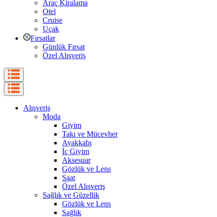
Araç Kiralama
Otel
Cruise
Uçak
Fırsatlar
Günlük Fırsat
Özel Alışveriş
Alışveriş
Moda
Giyim
Takı ve Mücevher
Ayakkabı
İç Giyim
Aksesuar
Gözlük ve Lens
Saat
Özel Alışveriş
Sağlık ve Güzellik
Gözlük ve Lens
Sağlık