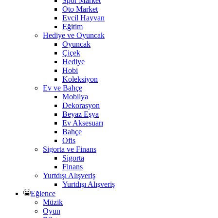
Spor Market
Oto Market
Evcil Hayvan
Eğitim
Hediye ve Oyuncak
Oyuncak
Çiçek
Hediye
Hobi
Koleksiyon
Ev ve Bahçe
Mobilya
Dekorasyon
Beyaz Eşya
Ev Aksesuarı
Bahçe
Ofis
Sigorta ve Finans
Sigorta
Finans
Yurtdışı Alışveriş
Yurtdışı Alışveriş
Eğlence
Müzik
Oyun