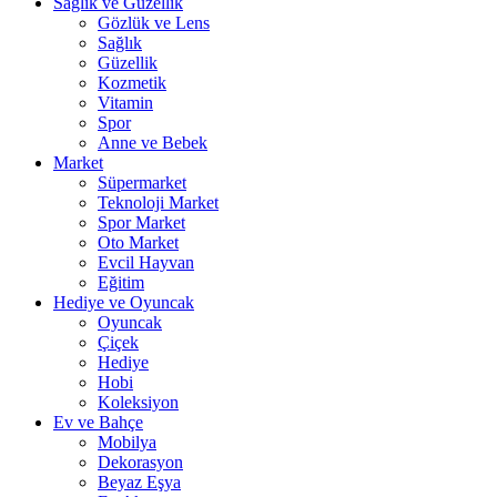
Sağlık ve Güzellik
Gözlük ve Lens
Sağlık
Güzellik
Kozmetik
Vitamin
Spor
Anne ve Bebek
Market
Süpermarket
Teknoloji Market
Spor Market
Oto Market
Evcil Hayvan
Eğitim
Hediye ve Oyuncak
Oyuncak
Çiçek
Hediye
Hobi
Koleksiyon
Ev ve Bahçe
Mobilya
Dekorasyon
Beyaz Eşya