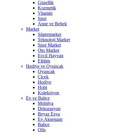
Güzellik
Kozmetik
Vitamin
Spor
Anne ve Bebek
Market
Süpermarket
Teknoloji Market
Spor Market
Oto Market
Evcil Hayvan
Eğitim
Hediye ve Oyuncak
Oyuncak
Çiçek
Hediye
Hobi
Koleksiyon
Ev ve Bahçe
Mobilya
Dekorasyon
Beyaz Eşya
Ev Aksesuarı
Bahçe
Ofis