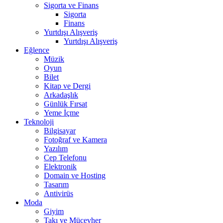
Sigorta ve Finans
Sigorta
Finans
Yurtdışı Alışveriş
Yurtdışı Alışveriş
Eğlence
Müzik
Oyun
Bilet
Kitap ve Dergi
Arkadaşlık
Günlük Fırsat
Yeme İçme
Teknoloji
Bilgisayar
Fotoğraf ve Kamera
Yazılım
Cep Telefonu
Elektronik
Domain ve Hosting
Tasarım
Antivirüs
Moda
Giyim
Takı ve Mücevher