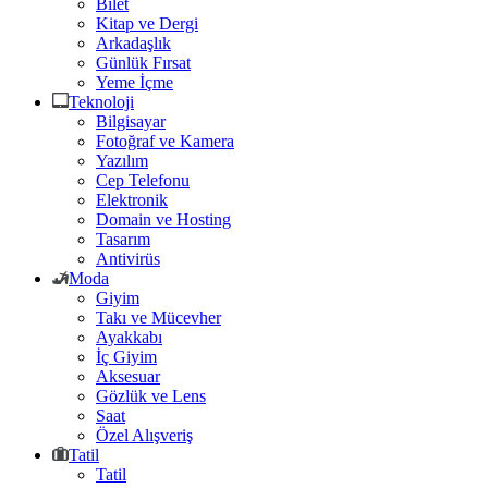
Bilet
Kitap ve Dergi
Arkadaşlık
Günlük Fırsat
Yeme İçme
Teknoloji
Bilgisayar
Fotoğraf ve Kamera
Yazılım
Cep Telefonu
Elektronik
Domain ve Hosting
Tasarım
Antivirüs
Moda
Giyim
Takı ve Mücevher
Ayakkabı
İç Giyim
Aksesuar
Gözlük ve Lens
Saat
Özel Alışveriş
Tatil
Tatil