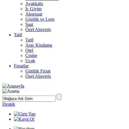
Ayakkabı
İç Giyim
Aksesuar
Gözlük ve Lens
Saat
Özel Alışveriş
Tatil
Tatil
Araç Kiralama
Otel
Cruise
Uçak
Fırsatlar
Günlük Fırsat
Özel Alışveriş
Destek