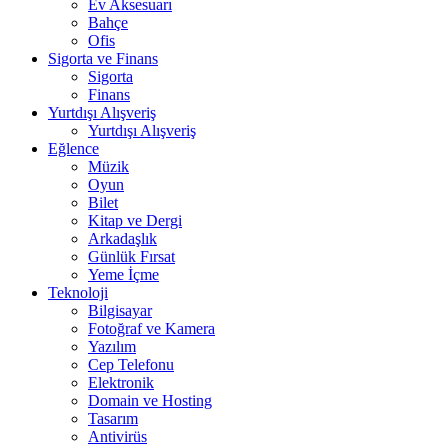
Ev Aksesuarı
Bahçe
Ofis
Sigorta ve Finans
Sigorta
Finans
Yurtdışı Alışveriş
Yurtdışı Alışveriş
Eğlence
Müzik
Oyun
Bilet
Kitap ve Dergi
Arkadaşlık
Günlük Fırsat
Yeme İçme
Teknoloji
Bilgisayar
Fotoğraf ve Kamera
Yazılım
Cep Telefonu
Elektronik
Domain ve Hosting
Tasarım
Antivirüs