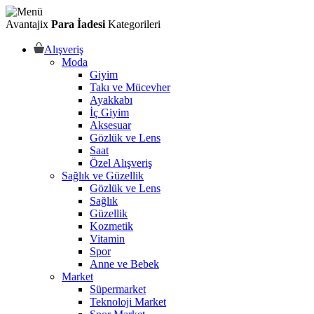
Avantajix
Para İadesi
Kategorileri
Alışveriş
Moda
Giyim
Takı ve Mücevher
Ayakkabı
İç Giyim
Aksesuar
Gözlük ve Lens
Saat
Özel Alışveriş
Sağlık ve Güzellik
Gözlük ve Lens
Sağlık
Güzellik
Kozmetik
Vitamin
Spor
Anne ve Bebek
Market
Süpermarket
Teknoloji Market