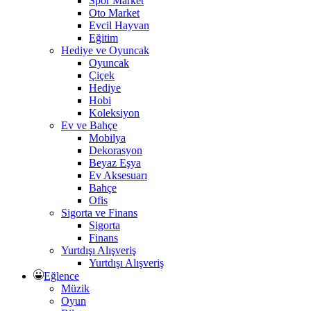
Spor Market
Oto Market
Evcil Hayvan
Eğitim
Hediye ve Oyuncak
Oyuncak
Çiçek
Hediye
Hobi
Koleksiyon
Ev ve Bahçe
Mobilya
Dekorasyon
Beyaz Eşya
Ev Aksesuarı
Bahçe
Ofis
Sigorta ve Finans
Sigorta
Finans
Yurtdışı Alışveriş
Yurtdışı Alışveriş
Eğlence
Müzik
Oyun