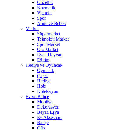
Güzellik
Kozmetik
Vitamin
Spor
Anne ve Bebek
Market
Süpermarket
Teknoloji Market
Spor Market
Oto Market
Evcil Hayvan
Eğitim
Hediye ve Oyuncak
Oyuncak
Çiçek
Hediye
Hobi
Koleksiyon
Ev ve Bahçe
Mobilya
Dekorasyon
Beyaz Eşya
Ev Aksesuarı
Bahçe
Ofis