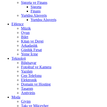
Sigorta ve Finans
Sigorta
Finans
Yurtdışı Alışveriş
Yurtdışı Alışveriş
Eğlence
Müzik
Oyun
Bilet
Kitap ve Dergi
Arkadaşlık
Günlük Fırsat
Yeme İçme
Teknoloji
Bilgisayar
Fotoğraf ve Kamera
Yazılım
Cep Telefonu
Elektronik
Domain ve Hosting
Tasarım
Antivirüs
Moda
Giyim
Takı ve Mücevher