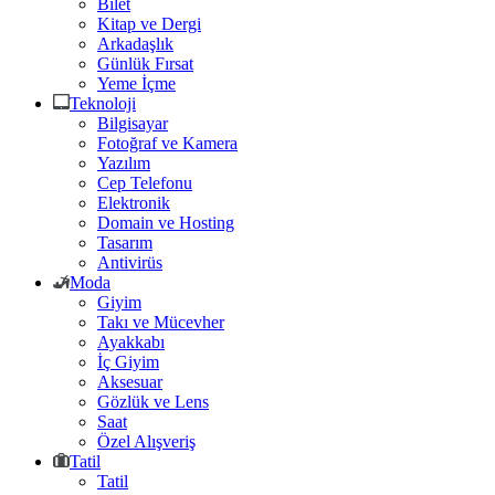
Bilet
Kitap ve Dergi
Arkadaşlık
Günlük Fırsat
Yeme İçme
Teknoloji
Bilgisayar
Fotoğraf ve Kamera
Yazılım
Cep Telefonu
Elektronik
Domain ve Hosting
Tasarım
Antivirüs
Moda
Giyim
Takı ve Mücevher
Ayakkabı
İç Giyim
Aksesuar
Gözlük ve Lens
Saat
Özel Alışveriş
Tatil
Tatil