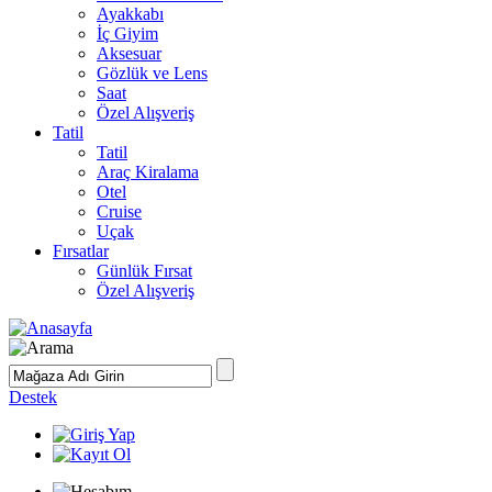
Ayakkabı
İç Giyim
Aksesuar
Gözlük ve Lens
Saat
Özel Alışveriş
Tatil
Tatil
Araç Kiralama
Otel
Cruise
Uçak
Fırsatlar
Günlük Fırsat
Özel Alışveriş
Destek