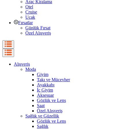
Araç Kiralama
Otel
Cruise
Uçak
Fırsatlar
Günlük Fırsat
Özel Alışveriş
Alışveriş
Moda
Giyim
Takı ve Mücevher
Ayakkabı
İç Giyim
Aksesuar
Gözlük ve Lens
Saat
Özel Alışveriş
Sağlık ve Güzellik
Gözlük ve Lens
Sağlık