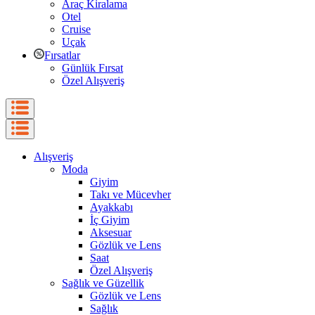
Araç Kiralama
Otel
Cruise
Uçak
Fırsatlar
Günlük Fırsat
Özel Alışveriş
Alışveriş
Moda
Giyim
Takı ve Mücevher
Ayakkabı
İç Giyim
Aksesuar
Gözlük ve Lens
Saat
Özel Alışveriş
Sağlık ve Güzellik
Gözlük ve Lens
Sağlık