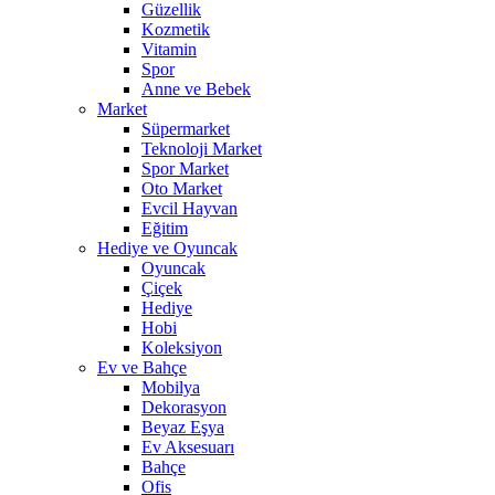
Güzellik
Kozmetik
Vitamin
Spor
Anne ve Bebek
Market
Süpermarket
Teknoloji Market
Spor Market
Oto Market
Evcil Hayvan
Eğitim
Hediye ve Oyuncak
Oyuncak
Çiçek
Hediye
Hobi
Koleksiyon
Ev ve Bahçe
Mobilya
Dekorasyon
Beyaz Eşya
Ev Aksesuarı
Bahçe
Ofis