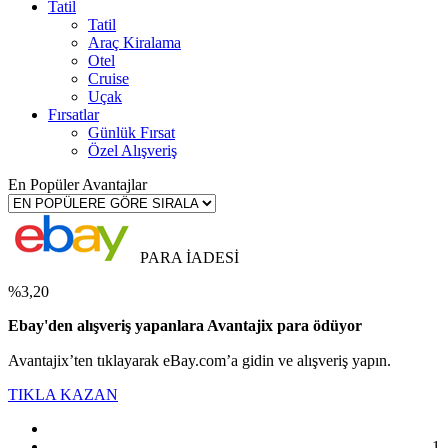
Tatil
Tatil
Araç Kiralama
Otel
Cruise
Uçak
Fırsatlar
Günlük Fırsat
Özel Alışveriş
En Popüler Avantajlar
PARA İADESİ
%3,20
Ebay'den alışveriş yapanlara Avantajix para ödüyor
Avantajix’ten tıklayarak eBay.com’a gidin ve alışveriş yapın.
TIKLA KAZAN
1