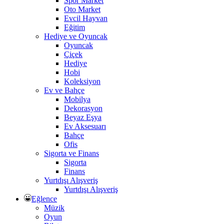
Spor Market
Oto Market
Evcil Hayvan
Eğitim
Hediye ve Oyuncak
Oyuncak
Çiçek
Hediye
Hobi
Koleksiyon
Ev ve Bahçe
Mobilya
Dekorasyon
Beyaz Eşya
Ev Aksesuarı
Bahçe
Ofis
Sigorta ve Finans
Sigorta
Finans
Yurtdışı Alışveriş
Yurtdışı Alışveriş
Eğlence
Müzik
Oyun