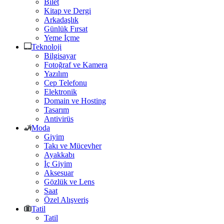
Bilet
Kitap ve Dergi
Arkadaşlık
Günlük Fırsat
Yeme İçme
Teknoloji
Bilgisayar
Fotoğraf ve Kamera
Yazılım
Cep Telefonu
Elektronik
Domain ve Hosting
Tasarım
Antivirüs
Moda
Giyim
Takı ve Mücevher
Ayakkabı
İç Giyim
Aksesuar
Gözlük ve Lens
Saat
Özel Alışveriş
Tatil
Tatil