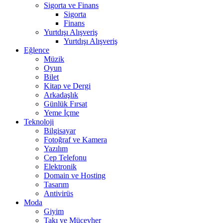
Sigorta ve Finans
Sigorta
Finans
Yurtdışı Alışveriş
Yurtdışı Alışveriş
Eğlence
Müzik
Oyun
Bilet
Kitap ve Dergi
Arkadaşlık
Günlük Fırsat
Yeme İçme
Teknoloji
Bilgisayar
Fotoğraf ve Kamera
Yazılım
Cep Telefonu
Elektronik
Domain ve Hosting
Tasarım
Antivirüs
Moda
Giyim
Takı ve Mücevher