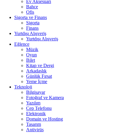
Ev Aksesuarı
Bahçe
Ofis
Sigorta ve Finans
Sigorta
Finans
Yurtdışı Alışveriş
Yurtdışı Alışveriş
Eğlence
Müzik
Oyun
Bilet
Kitap ve Dergi
Arkadaşlık
Günlük Fırsat
Yeme İçme
Teknoloji
Bilgisayar
Fotoğraf ve Kamera
Yazılım
Cep Telefonu
Elektronik
Domain ve Hosting
Tasarım
Antivirüs