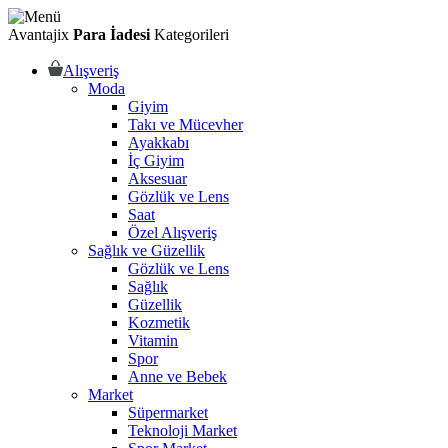
Avantajix
Para İadesi
Kategorileri
Alışveriş
Moda
Giyim
Takı ve Mücevher
Ayakkabı
İç Giyim
Aksesuar
Gözlük ve Lens
Saat
Özel Alışveriş
Sağlık ve Güzellik
Gözlük ve Lens
Sağlık
Güzellik
Kozmetik
Vitamin
Spor
Anne ve Bebek
Market
Süpermarket
Teknoloji Market