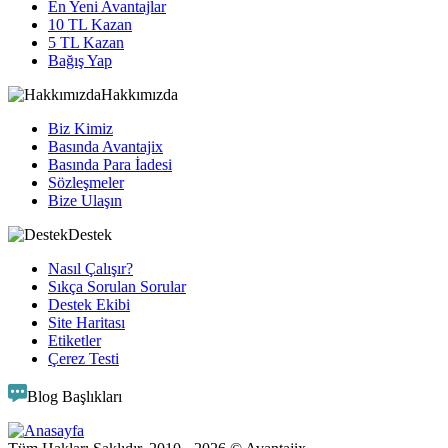
En Yeni Avantajlar
10 TL Kazan
5 TL Kazan
Bağış Yap
Hakkımızda
Biz Kimiz
Basında Avantajix
Basında Para İadesi
Sözleşmeler
Bize Ulaşın
Destek
Nasıl Çalışır?
Sıkça Sorulan Sorular
Destek Ekibi
Site Haritası
Etiketler
Çerez Testi
Blog Başlıkları