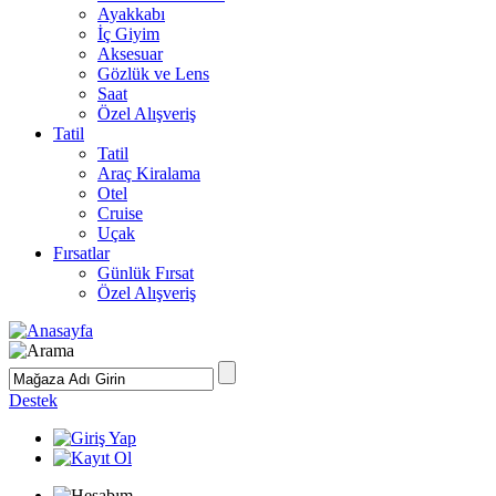
Ayakkabı
İç Giyim
Aksesuar
Gözlük ve Lens
Saat
Özel Alışveriş
Tatil
Tatil
Araç Kiralama
Otel
Cruise
Uçak
Fırsatlar
Günlük Fırsat
Özel Alışveriş
Destek