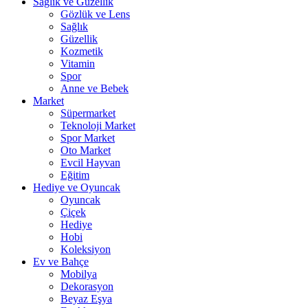
Sağlık ve Güzellik
Gözlük ve Lens
Sağlık
Güzellik
Kozmetik
Vitamin
Spor
Anne ve Bebek
Market
Süpermarket
Teknoloji Market
Spor Market
Oto Market
Evcil Hayvan
Eğitim
Hediye ve Oyuncak
Oyuncak
Çiçek
Hediye
Hobi
Koleksiyon
Ev ve Bahçe
Mobilya
Dekorasyon
Beyaz Eşya