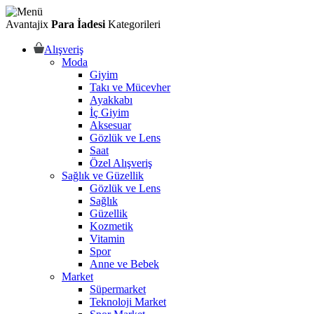
Avantajix
Para İadesi
Kategorileri
Alışveriş
Moda
Giyim
Takı ve Mücevher
Ayakkabı
İç Giyim
Aksesuar
Gözlük ve Lens
Saat
Özel Alışveriş
Sağlık ve Güzellik
Gözlük ve Lens
Sağlık
Güzellik
Kozmetik
Vitamin
Spor
Anne ve Bebek
Market
Süpermarket
Teknoloji Market