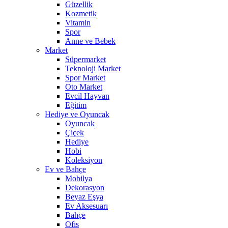
Güzellik
Kozmetik
Vitamin
Spor
Anne ve Bebek
Market
Süpermarket
Teknoloji Market
Spor Market
Oto Market
Evcil Hayvan
Eğitim
Hediye ve Oyuncak
Oyuncak
Çiçek
Hediye
Hobi
Koleksiyon
Ev ve Bahçe
Mobilya
Dekorasyon
Beyaz Eşya
Ev Aksesuarı
Bahçe
Ofis