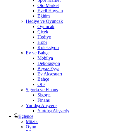
Spor Market
Oto Market
Evcil Hayvan
Eğitim
Hediye ve Oyuncak
Oyuncak
Çiçek
Hediye
Hobi
Koleksiyon
Ev ve Bahçe
Mobilya
Dekorasyon
Beyaz Eşya
Ev Aksesuarı
Bahçe
Ofis
Sigorta ve Finans
Sigorta
Finans
Yurtdışı Alışveriş
Yurtdışı Alışveriş
Eğlence
Müzik
Oyun