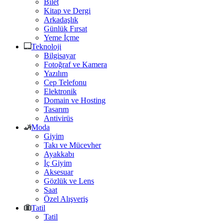
Bilet
Kitap ve Dergi
Arkadaşlık
Günlük Fırsat
Yeme İçme
Teknoloji
Bilgisayar
Fotoğraf ve Kamera
Yazılım
Cep Telefonu
Elektronik
Domain ve Hosting
Tasarım
Antivirüs
Moda
Giyim
Takı ve Mücevher
Ayakkabı
İç Giyim
Aksesuar
Gözlük ve Lens
Saat
Özel Alışveriş
Tatil
Tatil