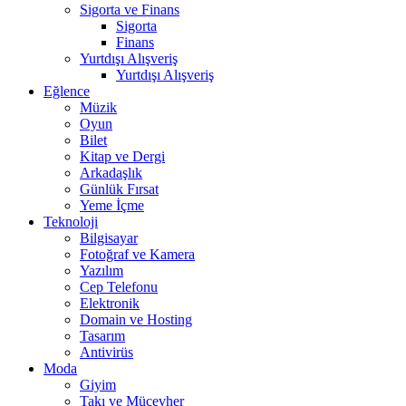
Sigorta ve Finans
Sigorta
Finans
Yurtdışı Alışveriş
Yurtdışı Alışveriş
Eğlence
Müzik
Oyun
Bilet
Kitap ve Dergi
Arkadaşlık
Günlük Fırsat
Yeme İçme
Teknoloji
Bilgisayar
Fotoğraf ve Kamera
Yazılım
Cep Telefonu
Elektronik
Domain ve Hosting
Tasarım
Antivirüs
Moda
Giyim
Takı ve Mücevher