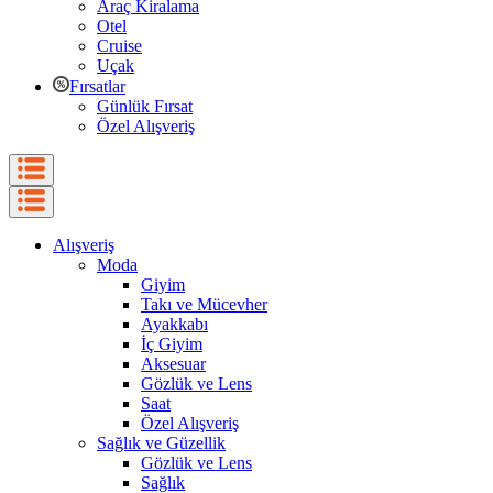
Araç Kiralama
Otel
Cruise
Uçak
Fırsatlar
Günlük Fırsat
Özel Alışveriş
Alışveriş
Moda
Giyim
Takı ve Mücevher
Ayakkabı
İç Giyim
Aksesuar
Gözlük ve Lens
Saat
Özel Alışveriş
Sağlık ve Güzellik
Gözlük ve Lens
Sağlık