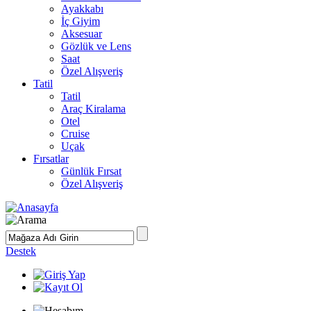
Ayakkabı
İç Giyim
Aksesuar
Gözlük ve Lens
Saat
Özel Alışveriş
Tatil
Tatil
Araç Kiralama
Otel
Cruise
Uçak
Fırsatlar
Günlük Fırsat
Özel Alışveriş
Destek