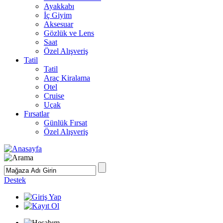
Ayakkabı
İç Giyim
Aksesuar
Gözlük ve Lens
Saat
Özel Alışveriş
Tatil
Tatil
Araç Kiralama
Otel
Cruise
Uçak
Fırsatlar
Günlük Fırsat
Özel Alışveriş
Destek