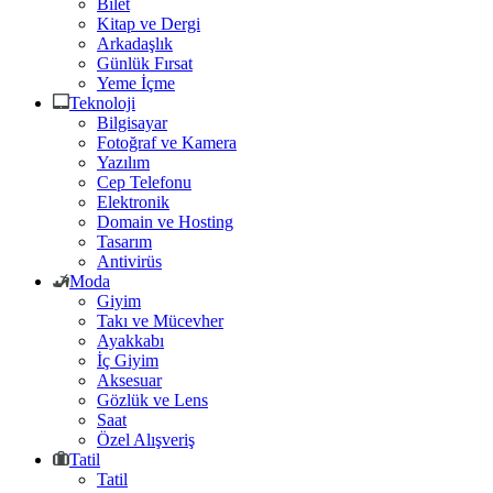
Bilet
Kitap ve Dergi
Arkadaşlık
Günlük Fırsat
Yeme İçme
Teknoloji
Bilgisayar
Fotoğraf ve Kamera
Yazılım
Cep Telefonu
Elektronik
Domain ve Hosting
Tasarım
Antivirüs
Moda
Giyim
Takı ve Mücevher
Ayakkabı
İç Giyim
Aksesuar
Gözlük ve Lens
Saat
Özel Alışveriş
Tatil
Tatil