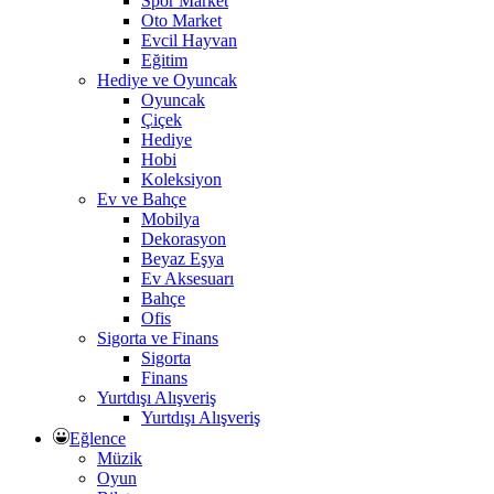
Spor Market
Oto Market
Evcil Hayvan
Eğitim
Hediye ve Oyuncak
Oyuncak
Çiçek
Hediye
Hobi
Koleksiyon
Ev ve Bahçe
Mobilya
Dekorasyon
Beyaz Eşya
Ev Aksesuarı
Bahçe
Ofis
Sigorta ve Finans
Sigorta
Finans
Yurtdışı Alışveriş
Yurtdışı Alışveriş
Eğlence
Müzik
Oyun