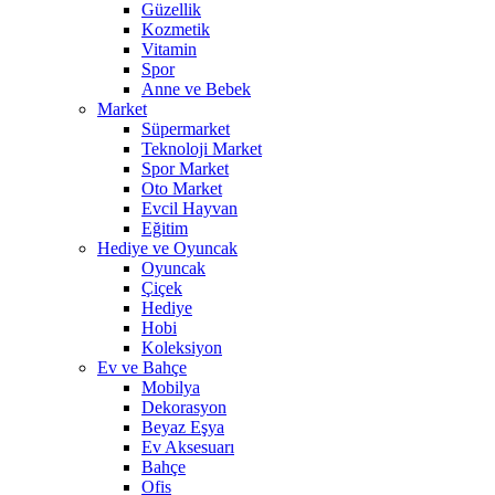
Güzellik
Kozmetik
Vitamin
Spor
Anne ve Bebek
Market
Süpermarket
Teknoloji Market
Spor Market
Oto Market
Evcil Hayvan
Eğitim
Hediye ve Oyuncak
Oyuncak
Çiçek
Hediye
Hobi
Koleksiyon
Ev ve Bahçe
Mobilya
Dekorasyon
Beyaz Eşya
Ev Aksesuarı
Bahçe
Ofis