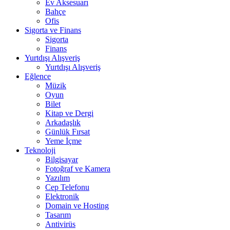
Ev Aksesuarı
Bahçe
Ofis
Sigorta ve Finans
Sigorta
Finans
Yurtdışı Alışveriş
Yurtdışı Alışveriş
Eğlence
Müzik
Oyun
Bilet
Kitap ve Dergi
Arkadaşlık
Günlük Fırsat
Yeme İçme
Teknoloji
Bilgisayar
Fotoğraf ve Kamera
Yazılım
Cep Telefonu
Elektronik
Domain ve Hosting
Tasarım
Antivirüs