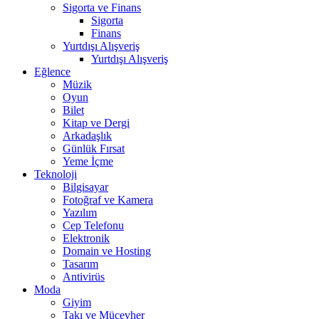
Sigorta ve Finans
Sigorta
Finans
Yurtdışı Alışveriş
Yurtdışı Alışveriş
Eğlence
Müzik
Oyun
Bilet
Kitap ve Dergi
Arkadaşlık
Günlük Fırsat
Yeme İçme
Teknoloji
Bilgisayar
Fotoğraf ve Kamera
Yazılım
Cep Telefonu
Elektronik
Domain ve Hosting
Tasarım
Antivirüs
Moda
Giyim
Takı ve Mücevher