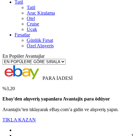
Tatil
Tatil
Araç Kiralama
Otel
Cruise
Uçak
Fırsatlar
Günlük Fırsat
Özel Alışveriş
En Popüler Avantajlar
PARA İADESİ
%3,20
Ebay'den alışveriş yapanlara Avantajix para ödüyor
Avantajix’ten tıklayarak eBay.com’a gidin ve alışveriş yapın.
TIKLA KAZAN
1