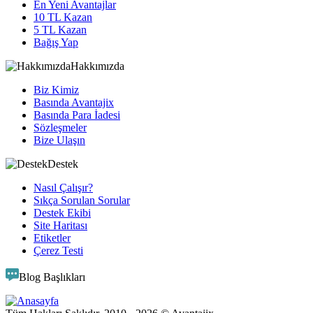
En Yeni Avantajlar
10 TL Kazan
5 TL Kazan
Bağış Yap
Hakkımızda
Biz Kimiz
Basında Avantajix
Basında Para İadesi
Sözleşmeler
Bize Ulaşın
Destek
Nasıl Çalışır?
Sıkça Sorulan Sorular
Destek Ekibi
Site Haritası
Etiketler
Çerez Testi
Blog Başlıkları