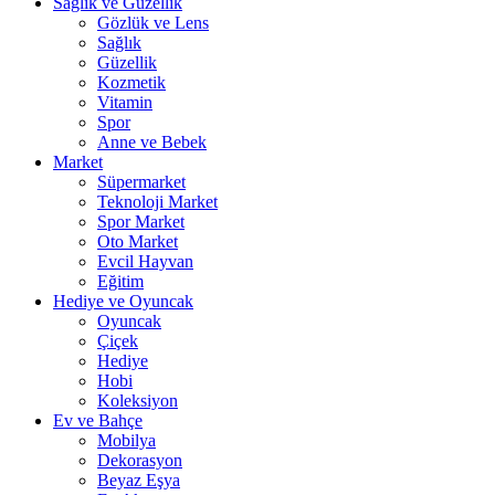
Sağlık ve Güzellik
Gözlük ve Lens
Sağlık
Güzellik
Kozmetik
Vitamin
Spor
Anne ve Bebek
Market
Süpermarket
Teknoloji Market
Spor Market
Oto Market
Evcil Hayvan
Eğitim
Hediye ve Oyuncak
Oyuncak
Çiçek
Hediye
Hobi
Koleksiyon
Ev ve Bahçe
Mobilya
Dekorasyon
Beyaz Eşya