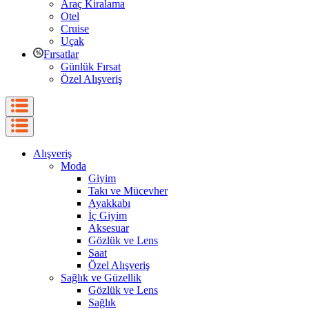
Araç Kiralama
Otel
Cruise
Uçak
Fırsatlar
Günlük Fırsat
Özel Alışveriş
Alışveriş
Moda
Giyim
Takı ve Mücevher
Ayakkabı
İç Giyim
Aksesuar
Gözlük ve Lens
Saat
Özel Alışveriş
Sağlık ve Güzellik
Gözlük ve Lens
Sağlık