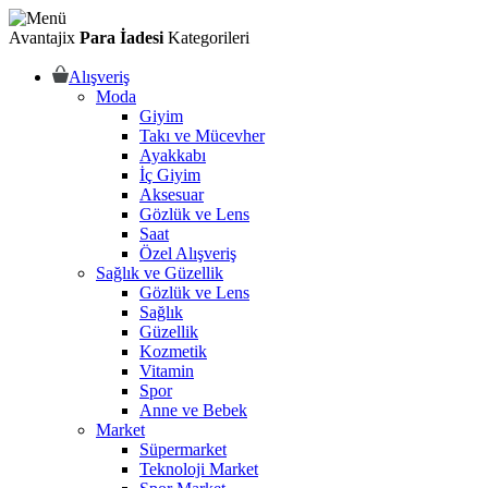
Avantajix
Para İadesi
Kategorileri
Alışveriş
Moda
Giyim
Takı ve Mücevher
Ayakkabı
İç Giyim
Aksesuar
Gözlük ve Lens
Saat
Özel Alışveriş
Sağlık ve Güzellik
Gözlük ve Lens
Sağlık
Güzellik
Kozmetik
Vitamin
Spor
Anne ve Bebek
Market
Süpermarket
Teknoloji Market