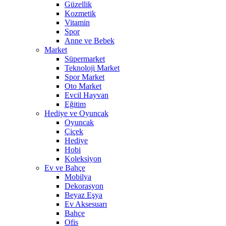
Güzellik
Kozmetik
Vitamin
Spor
Anne ve Bebek
Market
Süpermarket
Teknoloji Market
Spor Market
Oto Market
Evcil Hayvan
Eğitim
Hediye ve Oyuncak
Oyuncak
Çiçek
Hediye
Hobi
Koleksiyon
Ev ve Bahçe
Mobilya
Dekorasyon
Beyaz Eşya
Ev Aksesuarı
Bahçe
Ofis