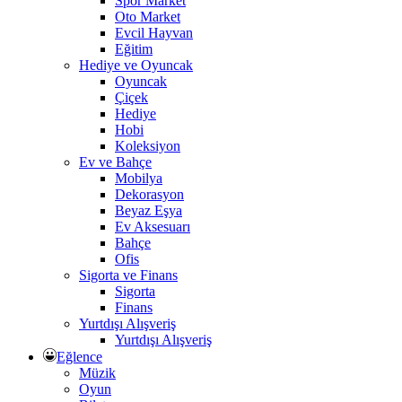
Spor Market
Oto Market
Evcil Hayvan
Eğitim
Hediye ve Oyuncak
Oyuncak
Çiçek
Hediye
Hobi
Koleksiyon
Ev ve Bahçe
Mobilya
Dekorasyon
Beyaz Eşya
Ev Aksesuarı
Bahçe
Ofis
Sigorta ve Finans
Sigorta
Finans
Yurtdışı Alışveriş
Yurtdışı Alışveriş
Eğlence
Müzik
Oyun