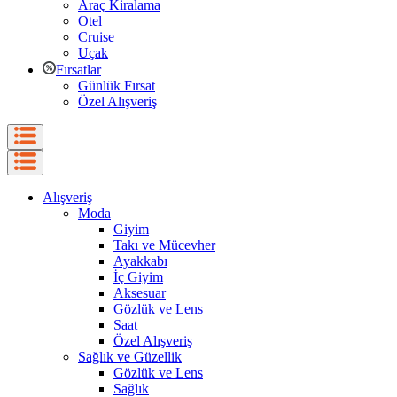
Araç Kiralama
Otel
Cruise
Uçak
Fırsatlar
Günlük Fırsat
Özel Alışveriş
Alışveriş
Moda
Giyim
Takı ve Mücevher
Ayakkabı
İç Giyim
Aksesuar
Gözlük ve Lens
Saat
Özel Alışveriş
Sağlık ve Güzellik
Gözlük ve Lens
Sağlık