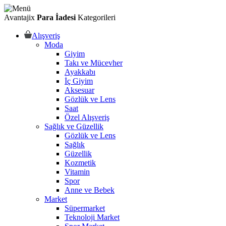
Avantajix
Para İadesi
Kategorileri
Alışveriş
Moda
Giyim
Takı ve Mücevher
Ayakkabı
İç Giyim
Aksesuar
Gözlük ve Lens
Saat
Özel Alışveriş
Sağlık ve Güzellik
Gözlük ve Lens
Sağlık
Güzellik
Kozmetik
Vitamin
Spor
Anne ve Bebek
Market
Süpermarket
Teknoloji Market