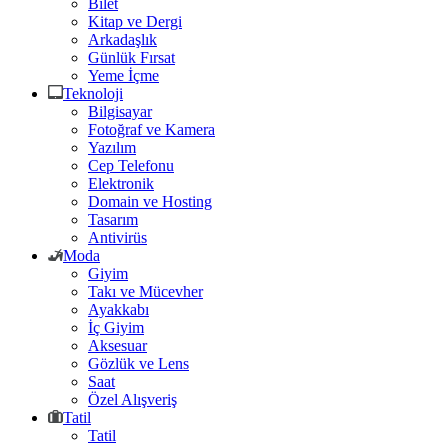
Bilet
Kitap ve Dergi
Arkadaşlık
Günlük Fırsat
Yeme İçme
Teknoloji
Bilgisayar
Fotoğraf ve Kamera
Yazılım
Cep Telefonu
Elektronik
Domain ve Hosting
Tasarım
Antivirüs
Moda
Giyim
Takı ve Mücevher
Ayakkabı
İç Giyim
Aksesuar
Gözlük ve Lens
Saat
Özel Alışveriş
Tatil
Tatil