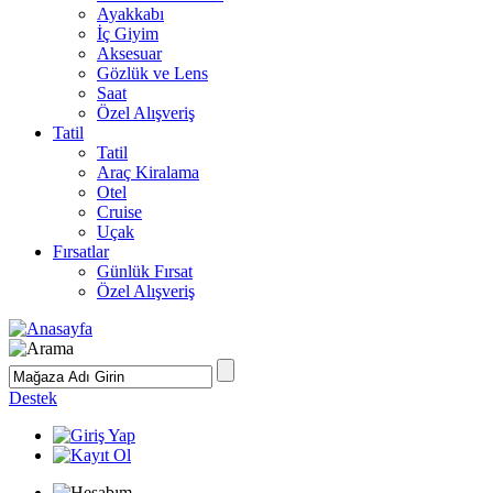
Ayakkabı
İç Giyim
Aksesuar
Gözlük ve Lens
Saat
Özel Alışveriş
Tatil
Tatil
Araç Kiralama
Otel
Cruise
Uçak
Fırsatlar
Günlük Fırsat
Özel Alışveriş
Destek