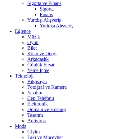
Sigorta ve Finans
Sigorta
Finans
Yurtdışı Alışveriş
Yurtdışı Alışveriş
Eğlence
Müzik
Oyun
Bilet
Kitap ve Dergi
Arkadaşlık
Günlük Fırsat
Yeme İçme
Teknoloji
Bilgisayar
Fotoğraf ve Kamera
Yazılım
Cep Telefonu
Elektronik
Domain ve Hosting
Tasarım
Antivirüs
Moda
Giyim
Takı ve Mücevher