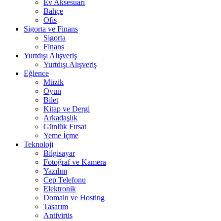
Ev Aksesuarı
Bahçe
Ofis
Sigorta ve Finans
Sigorta
Finans
Yurtdışı Alışveriş
Yurtdışı Alışveriş
Eğlence
Müzik
Oyun
Bilet
Kitap ve Dergi
Arkadaşlık
Günlük Fırsat
Yeme İçme
Teknoloji
Bilgisayar
Fotoğraf ve Kamera
Yazılım
Cep Telefonu
Elektronik
Domain ve Hosting
Tasarım
Antivirüs