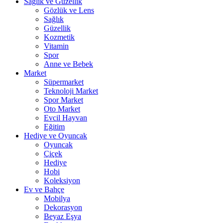
Sağlık ve Güzellik
Gözlük ve Lens
Sağlık
Güzellik
Kozmetik
Vitamin
Spor
Anne ve Bebek
Market
Süpermarket
Teknoloji Market
Spor Market
Oto Market
Evcil Hayvan
Eğitim
Hediye ve Oyuncak
Oyuncak
Çiçek
Hediye
Hobi
Koleksiyon
Ev ve Bahçe
Mobilya
Dekorasyon
Beyaz Eşya