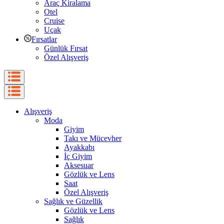
Araç Kiralama
Otel
Cruise
Uçak
Fırsatlar
Günlük Fırsat
Özel Alışveriş
Alışveriş
Moda
Giyim
Takı ve Mücevher
Ayakkabı
İç Giyim
Aksesuar
Gözlük ve Lens
Saat
Özel Alışveriş
Sağlık ve Güzellik
Gözlük ve Lens
Sağlık