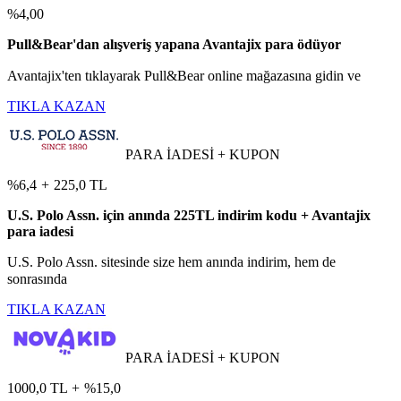
%4,00
Pull&Bear'dan alışveriş yapana Avantajix para ödüyor
Avantajix'ten tıklayarak Pull&Bear online mağazasına gidin ve
TIKLA KAZAN
PARA İADESİ + KUPON
%6,4
+
225,0 TL
U.S. Polo Assn. için anında 225TL indirim kodu + Avantajix
para iadesi
U.S. Polo Assn. sitesinde size hem anında indirim, hem de
sonrasında
TIKLA KAZAN
PARA İADESİ + KUPON
1000,0 TL
+
%15,0