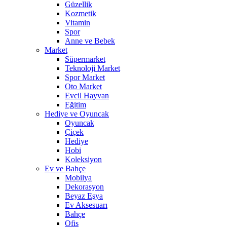
Güzellik
Kozmetik
Vitamin
Spor
Anne ve Bebek
Market
Süpermarket
Teknoloji Market
Spor Market
Oto Market
Evcil Hayvan
Eğitim
Hediye ve Oyuncak
Oyuncak
Çiçek
Hediye
Hobi
Koleksiyon
Ev ve Bahçe
Mobilya
Dekorasyon
Beyaz Eşya
Ev Aksesuarı
Bahçe
Ofis