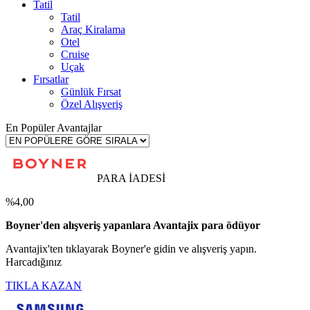
Tatil
Tatil
Araç Kiralama
Otel
Cruise
Uçak
Fırsatlar
Günlük Fırsat
Özel Alışveriş
En Popüler Avantajlar
PARA İADESİ
%4,00
Boyner'den alışveriş yapanlara Avantajix para ödüyor
Avantajix'ten tıklayarak Boyner'e gidin ve alışveriş yapın.
Harcadığınız
TIKLA KAZAN