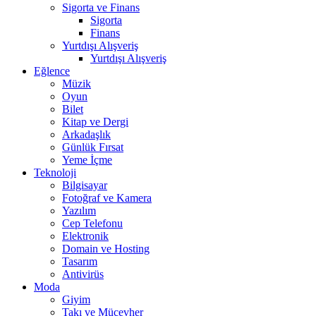
Sigorta ve Finans
Sigorta
Finans
Yurtdışı Alışveriş
Yurtdışı Alışveriş
Eğlence
Müzik
Oyun
Bilet
Kitap ve Dergi
Arkadaşlık
Günlük Fırsat
Yeme İçme
Teknoloji
Bilgisayar
Fotoğraf ve Kamera
Yazılım
Cep Telefonu
Elektronik
Domain ve Hosting
Tasarım
Antivirüs
Moda
Giyim
Takı ve Mücevher