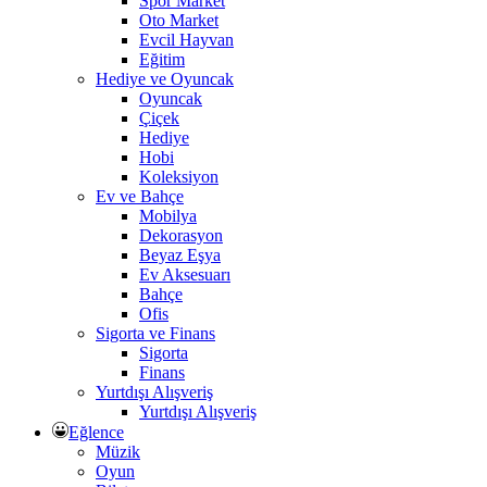
Spor Market
Oto Market
Evcil Hayvan
Eğitim
Hediye ve Oyuncak
Oyuncak
Çiçek
Hediye
Hobi
Koleksiyon
Ev ve Bahçe
Mobilya
Dekorasyon
Beyaz Eşya
Ev Aksesuarı
Bahçe
Ofis
Sigorta ve Finans
Sigorta
Finans
Yurtdışı Alışveriş
Yurtdışı Alışveriş
Eğlence
Müzik
Oyun