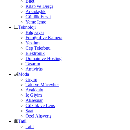
Bilet
Kitap ve Dergi
Arkadaşlık
Günlük Fırsat
Yeme İçme
Teknoloji
Bilgisayar
Fotoğraf ve Kamera
Yazılım
Cep Telefonu
Elektronik
Domain ve Hosting
Tasarım
Antivirüs
Moda
Giyim
Takı ve Mücevher
Ayakkabı
İç Giyim
Aksesuar
Gözlük ve Lens
Saat
Özel Alışveriş
Tatil
Tatil