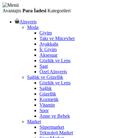
Avantajix
Para İadesi
Kategorileri
Alışveriş
Moda
Giyim
Takı ve Mücevher
Ayakkabı
İç Giyim
Aksesuar
Gözlük ve Lens
Saat
Özel Alışveriş
Sağlık ve Güzellik
Gözlük ve Lens
Sağlık
Güzellik
Kozmetik
Vitamin
Spor
Anne ve Bebek
Market
Süpermarket
Teknoloji Market