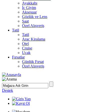
Ayakkabı
İç Giyim
Aksesuar
Gözlük ve Lens
Saat
Özel Alışveriş
Tatil
Tatil
Araç Kiralama
Otel
Cruise
Uçak
Fırsatlar
Günlük Fırsat
Özel Alışveriş
Destek