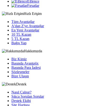
Eğlence
Fırsatlar
Hızlı Erişim
Tüm Avantajlar
A'dan Z'ye Avantajlar
En Yeni Avantajlar
10 TL Kazan
5 TL Kazan
Bağış Yap
Hakkımızda
Biz Kimiz
Basında Avantajix
Basında Para İadesi
Sözleşmeler
Bize Ulaşın
Destek
Nasıl Çalışır?
Sıkça Sorulan Sorular
Destek Ekibi
Site Haritası