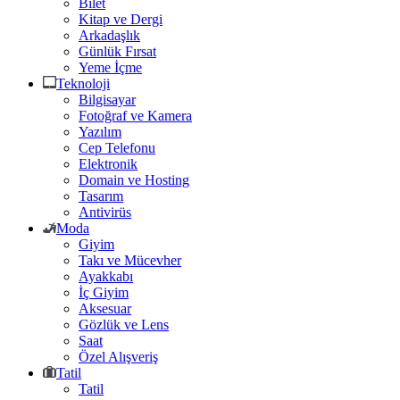
Bilet
Kitap ve Dergi
Arkadaşlık
Günlük Fırsat
Yeme İçme
Teknoloji
Bilgisayar
Fotoğraf ve Kamera
Yazılım
Cep Telefonu
Elektronik
Domain ve Hosting
Tasarım
Antivirüs
Moda
Giyim
Takı ve Mücevher
Ayakkabı
İç Giyim
Aksesuar
Gözlük ve Lens
Saat
Özel Alışveriş
Tatil
Tatil