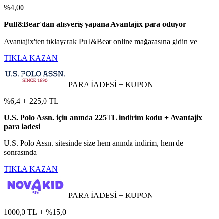
%4,00
Pull&Bear'dan alışveriş yapana Avantajix para ödüyor
Avantajix'ten tıklayarak Pull&Bear online mağazasına gidin ve
TIKLA KAZAN
PARA İADESİ + KUPON
%6,4
+
225,0 TL
U.S. Polo Assn. için anında 225TL indirim kodu + Avantajix
para iadesi
U.S. Polo Assn. sitesinde size hem anında indirim, hem de
sonrasında
TIKLA KAZAN
PARA İADESİ + KUPON
1000,0 TL
+
%15,0