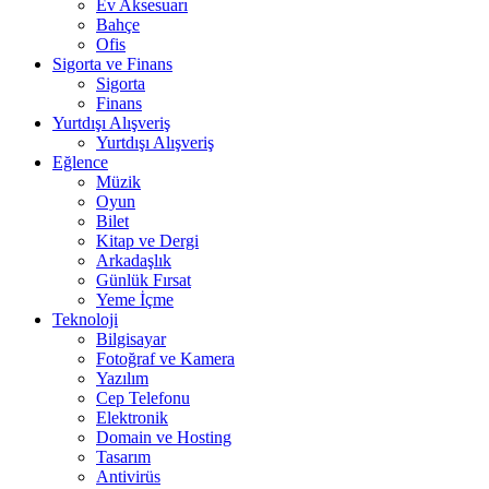
Ev Aksesuarı
Bahçe
Ofis
Sigorta ve Finans
Sigorta
Finans
Yurtdışı Alışveriş
Yurtdışı Alışveriş
Eğlence
Müzik
Oyun
Bilet
Kitap ve Dergi
Arkadaşlık
Günlük Fırsat
Yeme İçme
Teknoloji
Bilgisayar
Fotoğraf ve Kamera
Yazılım
Cep Telefonu
Elektronik
Domain ve Hosting
Tasarım
Antivirüs