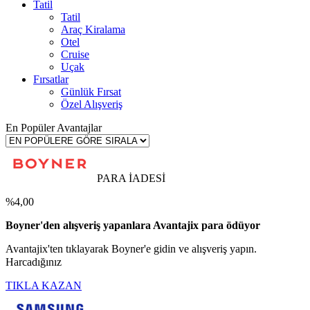
Tatil
Tatil
Araç Kiralama
Otel
Cruise
Uçak
Fırsatlar
Günlük Fırsat
Özel Alışveriş
En Popüler Avantajlar
PARA İADESİ
%4,00
Boyner'den alışveriş yapanlara Avantajix para ödüyor
Avantajix'ten tıklayarak Boyner'e gidin ve alışveriş yapın.
Harcadığınız
TIKLA KAZAN