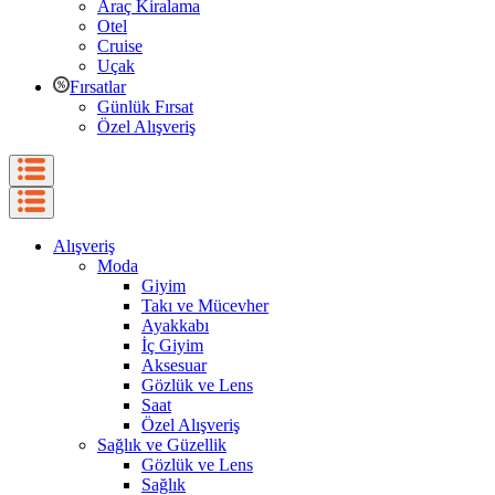
Araç Kiralama
Otel
Cruise
Uçak
Fırsatlar
Günlük Fırsat
Özel Alışveriş
Alışveriş
Moda
Giyim
Takı ve Mücevher
Ayakkabı
İç Giyim
Aksesuar
Gözlük ve Lens
Saat
Özel Alışveriş
Sağlık ve Güzellik
Gözlük ve Lens
Sağlık