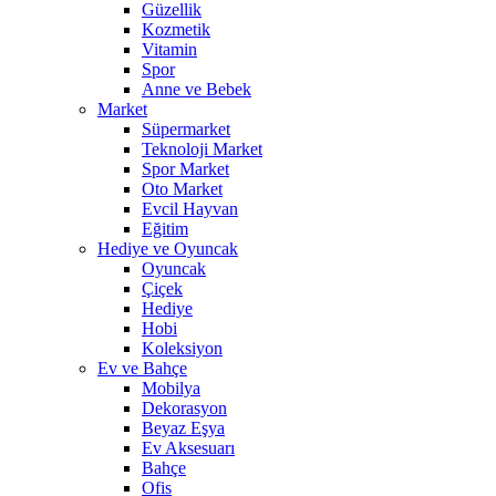
Güzellik
Kozmetik
Vitamin
Spor
Anne ve Bebek
Market
Süpermarket
Teknoloji Market
Spor Market
Oto Market
Evcil Hayvan
Eğitim
Hediye ve Oyuncak
Oyuncak
Çiçek
Hediye
Hobi
Koleksiyon
Ev ve Bahçe
Mobilya
Dekorasyon
Beyaz Eşya
Ev Aksesuarı
Bahçe
Ofis