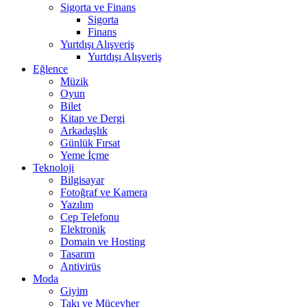
Sigorta ve Finans
Sigorta
Finans
Yurtdışı Alışveriş
Yurtdışı Alışveriş
Eğlence
Müzik
Oyun
Bilet
Kitap ve Dergi
Arkadaşlık
Günlük Fırsat
Yeme İçme
Teknoloji
Bilgisayar
Fotoğraf ve Kamera
Yazılım
Cep Telefonu
Elektronik
Domain ve Hosting
Tasarım
Antivirüs
Moda
Giyim
Takı ve Mücevher