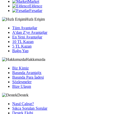
Market
Eğlence
Fırsatlar
Hızlı Erişim
Tüm Avantajlar
A'dan Z'ye Avantajlar
En Yeni Avantajlar
10 TL Kazan
5 TL Kazan
Bağış Yap
Hakkımızda
Biz Kimiz
Basında Avantajix
Basında Para İadesi
Sözleşmeler
Bize Ulaşın
Destek
Nasıl Çalışır?
Sıkça Sorulan Sorular
Destek Ekibi