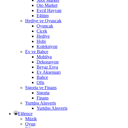
Spor Market
Oto Market
Evcil Hayvan
Eğitim
Hediye ve Oyuncak
Oyuncak
Çiçek
Hediye
Hobi
Koleksiyon
Ev ve Bahçe
Mobilya
Dekorasyon
Beyaz Eşya
Ev Aksesuarı
Bahçe
Ofis
Sigorta ve Finans
Sigorta
Finans
Yurtdışı Alışveriş
Yurtdışı Alışveriş
Eğlence
Müzik
Oyun