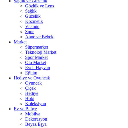
Sağlık ve Güzellik
Gözlük ve Lens
Sağlık
Güzellik
Kozmetik
Vitamin
Spor
Anne ve Bebek
Market
Süpermarket
Teknoloji Market
Spor Market
Oto Market
Evcil Hayvan
Eğitim
Hediye ve Oyuncak
Oyuncak
Çiçek
Hediye
Hobi
Koleksiyon
Ev ve Bahçe
Mobilya
Dekorasyon
Beyaz Eşya