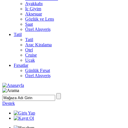
Ayakkabı
İç Giyim
Aksesuar
Gözlük ve Lens
Saat
Özel Alışveriş
Tatil
Tatil
Araç Kiralama
Otel
Cruise
Uçak
Fırsatlar
Günlük Fırsat
Özel Alışveriş
Destek