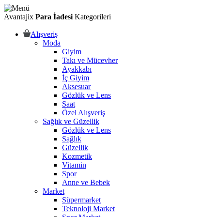
Avantajix
Para İadesi
Kategorileri
Alışveriş
Moda
Giyim
Takı ve Mücevher
Ayakkabı
İç Giyim
Aksesuar
Gözlük ve Lens
Saat
Özel Alışveriş
Sağlık ve Güzellik
Gözlük ve Lens
Sağlık
Güzellik
Kozmetik
Vitamin
Spor
Anne ve Bebek
Market
Süpermarket
Teknoloji Market