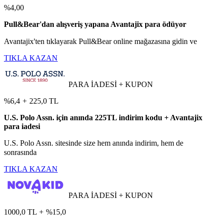
%4,00
Pull&Bear'dan alışveriş yapana Avantajix para ödüyor
Avantajix'ten tıklayarak Pull&Bear online mağazasına gidin ve
TIKLA KAZAN
PARA İADESİ + KUPON
%6,4
+
225,0 TL
U.S. Polo Assn. için anında 225TL indirim kodu + Avantajix
para iadesi
U.S. Polo Assn. sitesinde size hem anında indirim, hem de
sonrasında
TIKLA KAZAN
PARA İADESİ + KUPON
1000,0 TL
+
%15,0