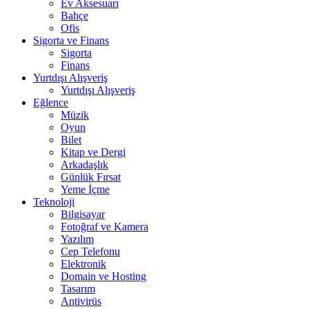
Ev Aksesuarı
Bahçe
Ofis
Sigorta ve Finans
Sigorta
Finans
Yurtdışı Alışveriş
Yurtdışı Alışveriş
Eğlence
Müzik
Oyun
Bilet
Kitap ve Dergi
Arkadaşlık
Günlük Fırsat
Yeme İçme
Teknoloji
Bilgisayar
Fotoğraf ve Kamera
Yazılım
Cep Telefonu
Elektronik
Domain ve Hosting
Tasarım
Antivirüs