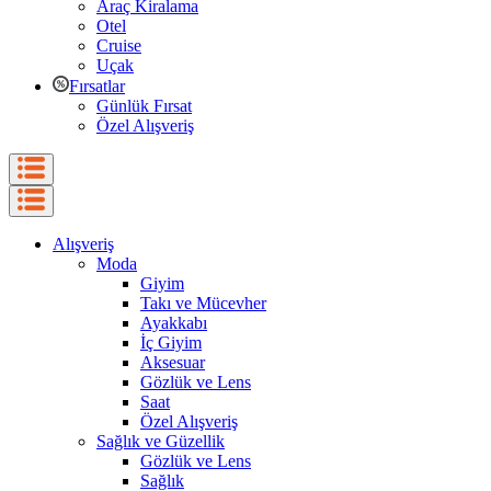
Araç Kiralama
Otel
Cruise
Uçak
Fırsatlar
Günlük Fırsat
Özel Alışveriş
Alışveriş
Moda
Giyim
Takı ve Mücevher
Ayakkabı
İç Giyim
Aksesuar
Gözlük ve Lens
Saat
Özel Alışveriş
Sağlık ve Güzellik
Gözlük ve Lens
Sağlık