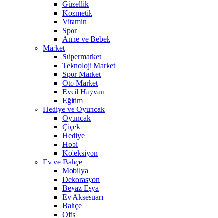
Güzellik
Kozmetik
Vitamin
Spor
Anne ve Bebek
Market
Süpermarket
Teknoloji Market
Spor Market
Oto Market
Evcil Hayvan
Eğitim
Hediye ve Oyuncak
Oyuncak
Çiçek
Hediye
Hobi
Koleksiyon
Ev ve Bahçe
Mobilya
Dekorasyon
Beyaz Eşya
Ev Aksesuarı
Bahçe
Ofis