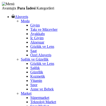
Avantajix
Para İadesi
Kategorileri
Alışveriş
Moda
Giyim
Takı ve Mücevher
Ayakkabı
İç Giyim
Aksesuar
Gözlük ve Lens
Saat
Özel Alışveriş
Sağlık ve Güzellik
Gözlük ve Lens
Sağlık
Güzellik
Kozmetik
Vitamin
Spor
Anne ve Bebek
Market
Süpermarket
Teknoloji Market