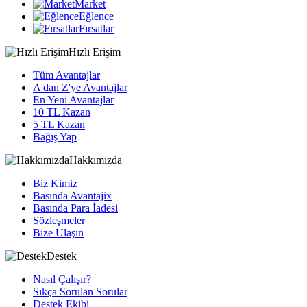
Market
Eğlence
Fırsatlar
Hızlı Erişim
Tüm Avantajlar
A'dan Z'ye Avantajlar
En Yeni Avantajlar
10 TL Kazan
5 TL Kazan
Bağış Yap
Hakkımızda
Biz Kimiz
Basında Avantajix
Basında Para İadesi
Sözleşmeler
Bize Ulaşın
Destek
Nasıl Çalışır?
Sıkça Sorulan Sorular
Destek Ekibi