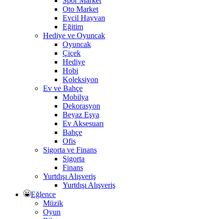
Spor Market
Oto Market
Evcil Hayvan
Eğitim
Hediye ve Oyuncak
Oyuncak
Çiçek
Hediye
Hobi
Koleksiyon
Ev ve Bahçe
Mobilya
Dekorasyon
Beyaz Eşya
Ev Aksesuarı
Bahçe
Ofis
Sigorta ve Finans
Sigorta
Finans
Yurtdışı Alışveriş
Yurtdışı Alışveriş
Eğlence
Müzik
Oyun