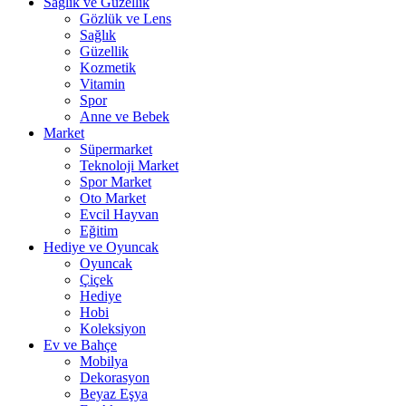
Sağlık ve Güzellik
Gözlük ve Lens
Sağlık
Güzellik
Kozmetik
Vitamin
Spor
Anne ve Bebek
Market
Süpermarket
Teknoloji Market
Spor Market
Oto Market
Evcil Hayvan
Eğitim
Hediye ve Oyuncak
Oyuncak
Çiçek
Hediye
Hobi
Koleksiyon
Ev ve Bahçe
Mobilya
Dekorasyon
Beyaz Eşya