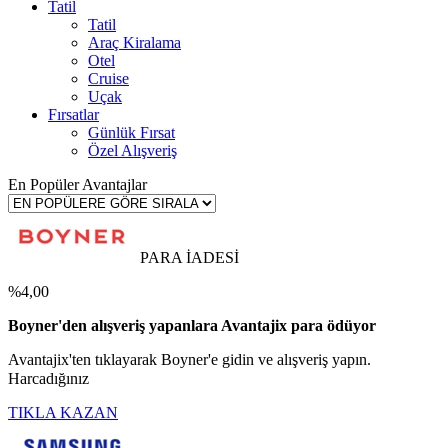
Tatil
Tatil
Araç Kiralama
Otel
Cruise
Uçak
Fırsatlar
Günlük Fırsat
Özel Alışveriş
En Popüler Avantajlar
PARA İADESİ
%4,00
Boyner'den alışveriş yapanlara Avantajix para ödüyor
Avantajix'ten tıklayarak Boyner'e gidin ve alışveriş yapın.
Harcadığınız
TIKLA KAZAN