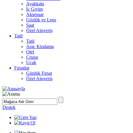
Ayakkabı
İç Giyim
Aksesuar
Gözlük ve Lens
Saat
Özel Alışveriş
Tatil
Tatil
Araç Kiralama
Otel
Cruise
Uçak
Fırsatlar
Günlük Fırsat
Özel Alışveriş
Destek