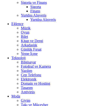
Sigorta ve Finans
Sigorta
Finans
Yurtdışı Alışveriş
Yurtdışı Alışveriş
Eğlence
Müzik
Oyun
Bilet
Kitap ve Dergi
Arkadaşlık
Günlük Fırsat
Yeme İçme
Teknoloji
Bilgisayar
Fotoğraf ve Kamera
Yazılım
Cep Telefonu
Elektronik
Domain ve Hosting
Tasarım
Antivirüs
Moda
Giyim
Takı ve Mücevher