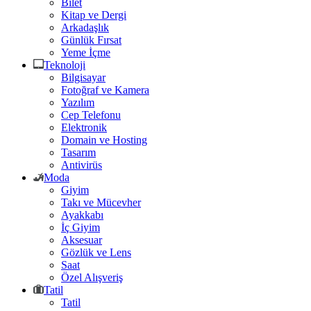
Bilet
Kitap ve Dergi
Arkadaşlık
Günlük Fırsat
Yeme İçme
Teknoloji
Bilgisayar
Fotoğraf ve Kamera
Yazılım
Cep Telefonu
Elektronik
Domain ve Hosting
Tasarım
Antivirüs
Moda
Giyim
Takı ve Mücevher
Ayakkabı
İç Giyim
Aksesuar
Gözlük ve Lens
Saat
Özel Alışveriş
Tatil
Tatil