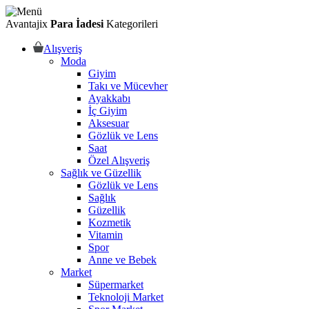
Avantajix
Para İadesi
Kategorileri
Alışveriş
Moda
Giyim
Takı ve Mücevher
Ayakkabı
İç Giyim
Aksesuar
Gözlük ve Lens
Saat
Özel Alışveriş
Sağlık ve Güzellik
Gözlük ve Lens
Sağlık
Güzellik
Kozmetik
Vitamin
Spor
Anne ve Bebek
Market
Süpermarket
Teknoloji Market