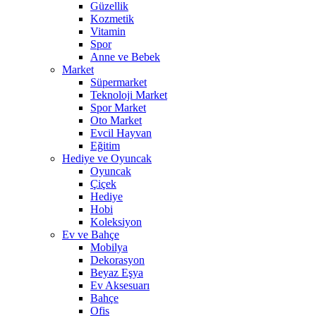
Güzellik
Kozmetik
Vitamin
Spor
Anne ve Bebek
Market
Süpermarket
Teknoloji Market
Spor Market
Oto Market
Evcil Hayvan
Eğitim
Hediye ve Oyuncak
Oyuncak
Çiçek
Hediye
Hobi
Koleksiyon
Ev ve Bahçe
Mobilya
Dekorasyon
Beyaz Eşya
Ev Aksesuarı
Bahçe
Ofis