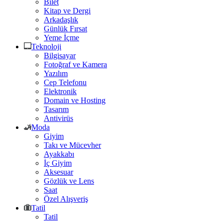
Bilet
Kitap ve Dergi
Arkadaşlık
Günlük Fırsat
Yeme İçme
Teknoloji
Bilgisayar
Fotoğraf ve Kamera
Yazılım
Cep Telefonu
Elektronik
Domain ve Hosting
Tasarım
Antivirüs
Moda
Giyim
Takı ve Mücevher
Ayakkabı
İç Giyim
Aksesuar
Gözlük ve Lens
Saat
Özel Alışveriş
Tatil
Tatil