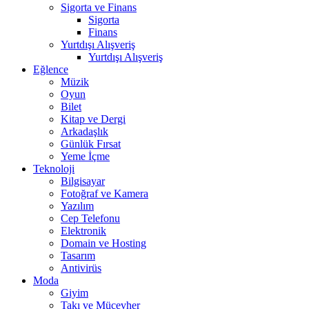
Sigorta ve Finans
Sigorta
Finans
Yurtdışı Alışveriş
Yurtdışı Alışveriş
Eğlence
Müzik
Oyun
Bilet
Kitap ve Dergi
Arkadaşlık
Günlük Fırsat
Yeme İçme
Teknoloji
Bilgisayar
Fotoğraf ve Kamera
Yazılım
Cep Telefonu
Elektronik
Domain ve Hosting
Tasarım
Antivirüs
Moda
Giyim
Takı ve Mücevher