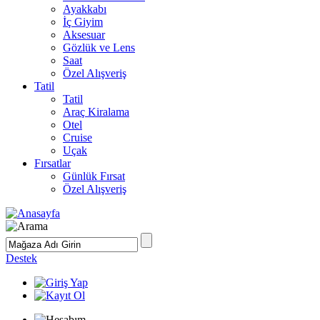
Ayakkabı
İç Giyim
Aksesuar
Gözlük ve Lens
Saat
Özel Alışveriş
Tatil
Tatil
Araç Kiralama
Otel
Cruise
Uçak
Fırsatlar
Günlük Fırsat
Özel Alışveriş
Destek