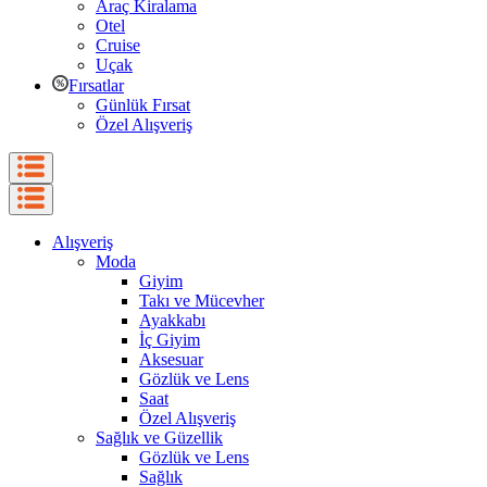
Araç Kiralama
Otel
Cruise
Uçak
Fırsatlar
Günlük Fırsat
Özel Alışveriş
Alışveriş
Moda
Giyim
Takı ve Mücevher
Ayakkabı
İç Giyim
Aksesuar
Gözlük ve Lens
Saat
Özel Alışveriş
Sağlık ve Güzellik
Gözlük ve Lens
Sağlık