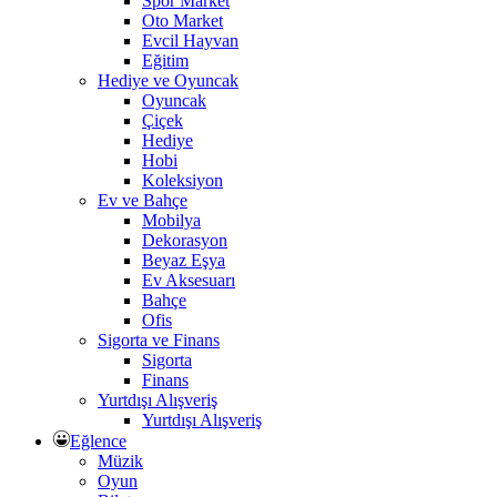
Spor Market
Oto Market
Evcil Hayvan
Eğitim
Hediye ve Oyuncak
Oyuncak
Çiçek
Hediye
Hobi
Koleksiyon
Ev ve Bahçe
Mobilya
Dekorasyon
Beyaz Eşya
Ev Aksesuarı
Bahçe
Ofis
Sigorta ve Finans
Sigorta
Finans
Yurtdışı Alışveriş
Yurtdışı Alışveriş
Eğlence
Müzik
Oyun