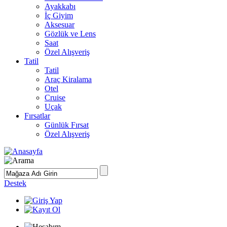
Ayakkabı
İç Giyim
Aksesuar
Gözlük ve Lens
Saat
Özel Alışveriş
Tatil
Tatil
Araç Kiralama
Otel
Cruise
Uçak
Fırsatlar
Günlük Fırsat
Özel Alışveriş
Destek