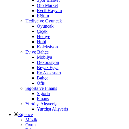
Spor Market
Oto Market
Evcil Hayvan
Eğitim
Hediye ve Oyuncak
Oyuncak
Çiçek
Hediye
Hobi
Koleksiyon
Ev ve Bahçe
Mobilya
Dekorasyon
Beyaz Eşya
Ev Aksesuarı
Bahçe
Ofis
Sigorta ve Finans
Sigorta
Finans
Yurtdışı Alışveriş
Yurtdışı Alışveriş
Eğlence
Müzik
Oyun