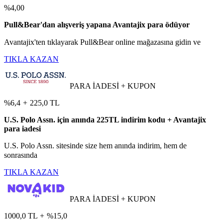
%4,00
Pull&Bear'dan alışveriş yapana Avantajix para ödüyor
Avantajix'ten tıklayarak Pull&Bear online mağazasına gidin ve
TIKLA KAZAN
PARA İADESİ + KUPON
%6,4
+
225,0 TL
U.S. Polo Assn. için anında 225TL indirim kodu + Avantajix
para iadesi
U.S. Polo Assn. sitesinde size hem anında indirim, hem de
sonrasında
TIKLA KAZAN
PARA İADESİ + KUPON
1000,0 TL
+
%15,0