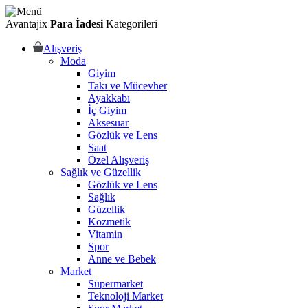
Avantajix
Para İadesi
Kategorileri
Alışveriş
Moda
Giyim
Takı ve Mücevher
Ayakkabı
İç Giyim
Aksesuar
Gözlük ve Lens
Saat
Özel Alışveriş
Sağlık ve Güzellik
Gözlük ve Lens
Sağlık
Güzellik
Kozmetik
Vitamin
Spor
Anne ve Bebek
Market
Süpermarket
Teknoloji Market