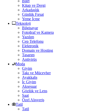
Bilet
Kitap ve Dergi
Arkadaşlık
Günlük Fırsat
Yeme İçme
Teknoloji
Bilgisayar
Fotoğraf ve Kamera
Yazılım
Cep Telefonu
Elektronik
Domain ve Hosting
Tasarım
Antivirüs
Moda
Giyim
Takı ve Mücevher
Ayakkabı
İç Giyim
Aksesuar
Gözlük ve Lens
Saat
Özel Alışveriş
Tatil
Tatil