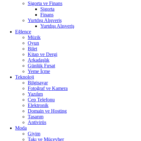
Sigorta ve Finans
Sigorta
Finans
Yurtdışı Alışveriş
Yurtdışı Alışveriş
Eğlence
Müzik
Oyun
Bilet
Kitap ve Dergi
Arkadaşlık
Günlük Fırsat
Yeme İçme
Teknoloji
Bilgisayar
Fotoğraf ve Kamera
Yazılım
Cep Telefonu
Elektronik
Domain ve Hosting
Tasarım
Antivirüs
Moda
Giyim
Takı ve Mücevher