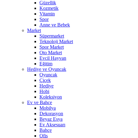
Güzellik
Kozmetik
Vitamin
Spor
Anne ve Bebek
Market
Süpermarket
Teknoloji Market
Spor Market
Oto Market
Evcil Hayvan
Eğitim
Hediye ve Oyuncak
Oyuncak
Çiçek
Hediye
Hobi
Koleksiyon
Ev ve Bahçe
Mobilya
Dekorasyon
Beyaz Eşya
Ev Aksesuarı
Bahçe
Ofis