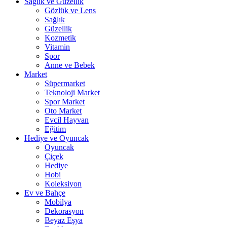
Sağlık ve Güzellik
Gözlük ve Lens
Sağlık
Güzellik
Kozmetik
Vitamin
Spor
Anne ve Bebek
Market
Süpermarket
Teknoloji Market
Spor Market
Oto Market
Evcil Hayvan
Eğitim
Hediye ve Oyuncak
Oyuncak
Çiçek
Hediye
Hobi
Koleksiyon
Ev ve Bahçe
Mobilya
Dekorasyon
Beyaz Eşya