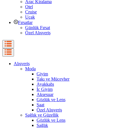
Araç Kiralama
Otel
Cruise
Uçak
Fırsatlar
Günlük Fırsat
Özel Alışveriş
Alışveriş
Moda
Giyim
Takı ve Mücevher
Ayakkabı
İç Giyim
Aksesuar
Gözlük ve Lens
Saat
Özel Alışveriş
Sağlık ve Güzellik
Gözlük ve Lens
Sağlık