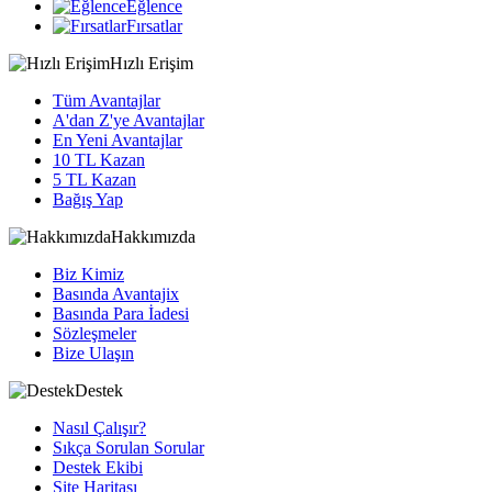
Eğlence
Fırsatlar
Hızlı Erişim
Tüm Avantajlar
A'dan Z'ye Avantajlar
En Yeni Avantajlar
10 TL Kazan
5 TL Kazan
Bağış Yap
Hakkımızda
Biz Kimiz
Basında Avantajix
Basında Para İadesi
Sözleşmeler
Bize Ulaşın
Destek
Nasıl Çalışır?
Sıkça Sorulan Sorular
Destek Ekibi
Site Haritası