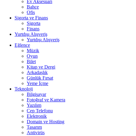
Ev Aksesuarı
Bahçe
Ofis
Sigorta ve Finans
Sigorta
Finans
Yurtdışı Alışveriş
Yurtdışı Alışveriş
Eğlence
Müzik
Oyun
Bilet
Kitap ve Dergi
Arkadaşlık
Günlük Fırsat
Yeme İçme
Teknoloji
Bilgisayar
Fotoğraf ve Kamera
Yazılım
Cep Telefonu
Elektronik
Domain ve Hosting
Tasarım
Antivirüs