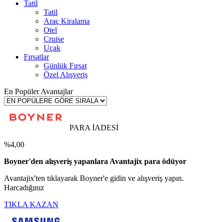
Tatil
Tatil
Araç Kiralama
Otel
Cruise
Uçak
Fırsatlar
Günlük Fırsat
Özel Alışveriş
En Popüler Avantajlar
PARA İADESİ
%4,00
Boyner'den alışveriş yapanlara Avantajix para ödüyor
Avantajix'ten tıklayarak Boyner'e gidin ve alışveriş yapın.
Harcadığınız
TIKLA KAZAN