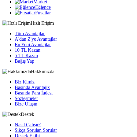
Market
Eğlence
Fırsatlar
Hızlı Erişim
Tüm Avantajlar
A'dan Z'ye Avantajlar
En Yeni Avantajlar
10 TL Kazan
5 TL Kazan
Bağış Yap
Hakkımızda
Biz Kimiz
Basında Avantajix
Basında Para İadesi
Sözleşmeler
Bize Ulaşın
Destek
Nasıl Çalışır?
Sıkça Sorulan Sorular
Destek Ekibi