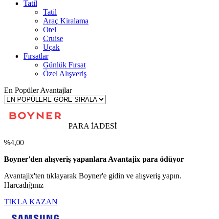
Tatil
Tatil
Araç Kiralama
Otel
Cruise
Uçak
Fırsatlar
Günlük Fırsat
Özel Alışveriş
En Popüler Avantajlar
PARA İADESİ
%4,00
Boyner'den alışveriş yapanlara Avantajix para ödüyor
Avantajix'ten tıklayarak Boyner'e gidin ve alışveriş yapın.
Harcadığınız
TIKLA KAZAN