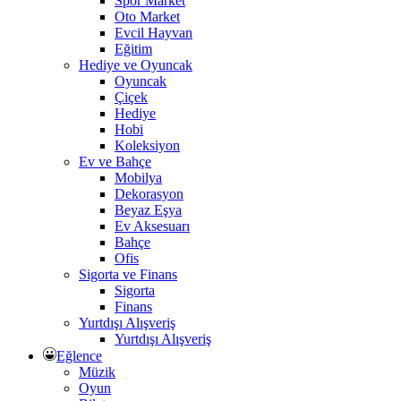
Spor Market
Oto Market
Evcil Hayvan
Eğitim
Hediye ve Oyuncak
Oyuncak
Çiçek
Hediye
Hobi
Koleksiyon
Ev ve Bahçe
Mobilya
Dekorasyon
Beyaz Eşya
Ev Aksesuarı
Bahçe
Ofis
Sigorta ve Finans
Sigorta
Finans
Yurtdışı Alışveriş
Yurtdışı Alışveriş
Eğlence
Müzik
Oyun