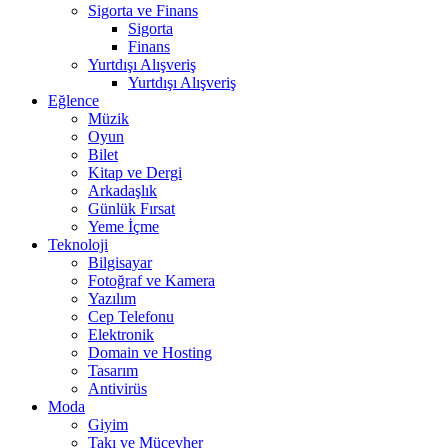
Sigorta ve Finans
Sigorta
Finans
Yurtdışı Alışveriş
Yurtdışı Alışveriş
Eğlence
Müzik
Oyun
Bilet
Kitap ve Dergi
Arkadaşlık
Günlük Fırsat
Yeme İçme
Teknoloji
Bilgisayar
Fotoğraf ve Kamera
Yazılım
Cep Telefonu
Elektronik
Domain ve Hosting
Tasarım
Antivirüs
Moda
Giyim
Takı ve Mücevher