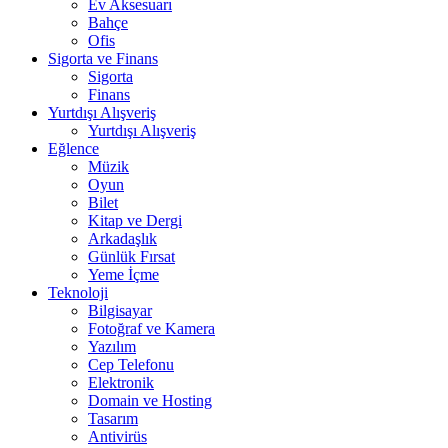
Ev Aksesuarı
Bahçe
Ofis
Sigorta ve Finans
Sigorta
Finans
Yurtdışı Alışveriş
Yurtdışı Alışveriş
Eğlence
Müzik
Oyun
Bilet
Kitap ve Dergi
Arkadaşlık
Günlük Fırsat
Yeme İçme
Teknoloji
Bilgisayar
Fotoğraf ve Kamera
Yazılım
Cep Telefonu
Elektronik
Domain ve Hosting
Tasarım
Antivirüs