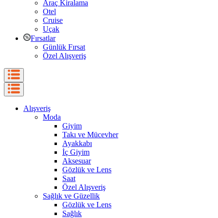
Araç Kiralama
Otel
Cruise
Uçak
Fırsatlar
Günlük Fırsat
Özel Alışveriş
Alışveriş
Moda
Giyim
Takı ve Mücevher
Ayakkabı
İç Giyim
Aksesuar
Gözlük ve Lens
Saat
Özel Alışveriş
Sağlık ve Güzellik
Gözlük ve Lens
Sağlık