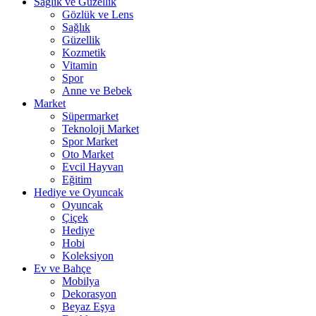
Sağlık ve Güzellik
Gözlük ve Lens
Sağlık
Güzellik
Kozmetik
Vitamin
Spor
Anne ve Bebek
Market
Süpermarket
Teknoloji Market
Spor Market
Oto Market
Evcil Hayvan
Eğitim
Hediye ve Oyuncak
Oyuncak
Çiçek
Hediye
Hobi
Koleksiyon
Ev ve Bahçe
Mobilya
Dekorasyon
Beyaz Eşya