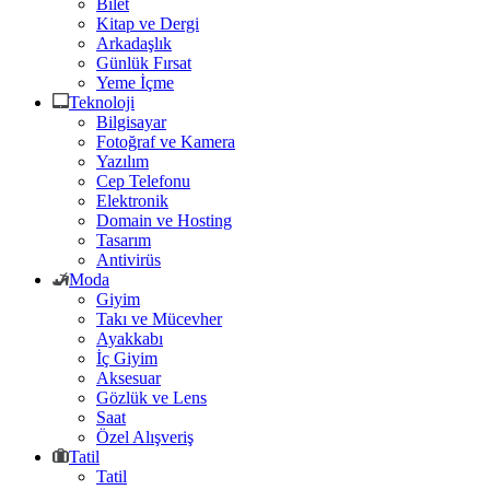
Bilet
Kitap ve Dergi
Arkadaşlık
Günlük Fırsat
Yeme İçme
Teknoloji
Bilgisayar
Fotoğraf ve Kamera
Yazılım
Cep Telefonu
Elektronik
Domain ve Hosting
Tasarım
Antivirüs
Moda
Giyim
Takı ve Mücevher
Ayakkabı
İç Giyim
Aksesuar
Gözlük ve Lens
Saat
Özel Alışveriş
Tatil
Tatil