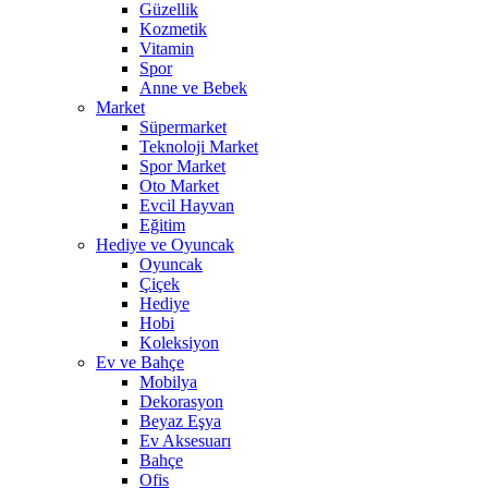
Güzellik
Kozmetik
Vitamin
Spor
Anne ve Bebek
Market
Süpermarket
Teknoloji Market
Spor Market
Oto Market
Evcil Hayvan
Eğitim
Hediye ve Oyuncak
Oyuncak
Çiçek
Hediye
Hobi
Koleksiyon
Ev ve Bahçe
Mobilya
Dekorasyon
Beyaz Eşya
Ev Aksesuarı
Bahçe
Ofis