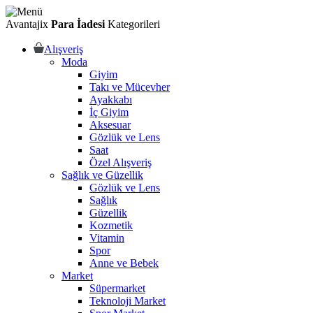
Avantajix
Para İadesi
Kategorileri
Alışveriş
Moda
Giyim
Takı ve Mücevher
Ayakkabı
İç Giyim
Aksesuar
Gözlük ve Lens
Saat
Özel Alışveriş
Sağlık ve Güzellik
Gözlük ve Lens
Sağlık
Güzellik
Kozmetik
Vitamin
Spor
Anne ve Bebek
Market
Süpermarket
Teknoloji Market