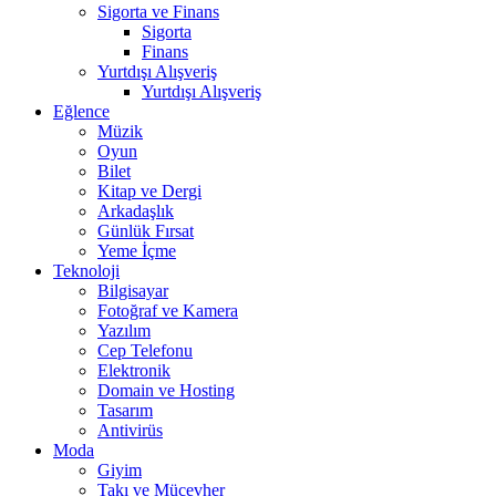
Sigorta ve Finans
Sigorta
Finans
Yurtdışı Alışveriş
Yurtdışı Alışveriş
Eğlence
Müzik
Oyun
Bilet
Kitap ve Dergi
Arkadaşlık
Günlük Fırsat
Yeme İçme
Teknoloji
Bilgisayar
Fotoğraf ve Kamera
Yazılım
Cep Telefonu
Elektronik
Domain ve Hosting
Tasarım
Antivirüs
Moda
Giyim
Takı ve Mücevher