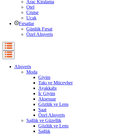
Araç Kiralama
Otel
Cruise
Uçak
Fırsatlar
Günlük Fırsat
Özel Alışveriş
Alışveriş
Moda
Giyim
Takı ve Mücevher
Ayakkabı
İç Giyim
Aksesuar
Gözlük ve Lens
Saat
Özel Alışveriş
Sağlık ve Güzellik
Gözlük ve Lens
Sağlık