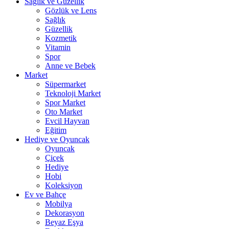
Sağlık ve Güzellik
Gözlük ve Lens
Sağlık
Güzellik
Kozmetik
Vitamin
Spor
Anne ve Bebek
Market
Süpermarket
Teknoloji Market
Spor Market
Oto Market
Evcil Hayvan
Eğitim
Hediye ve Oyuncak
Oyuncak
Çiçek
Hediye
Hobi
Koleksiyon
Ev ve Bahçe
Mobilya
Dekorasyon
Beyaz Eşya