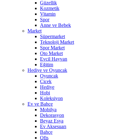
Güzellik
Kozmetik
Vitamin
Spor
Anne ve Bebek
Market
Süpermarket
Teknoloji Market
Spor Market
Oto Market
Evcil Hayvan
Eğitim
Hediye ve Oyuncak
Oyuncak
Çiçek
Hediye
Hobi
Koleksiyon
Ev ve Bahçe
Mobilya
Dekorasyon
Beyaz Eşya
Ev Aksesuarı
Bahçe
Ofis