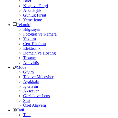
Bilet
Kitap ve Dergi
Arkadaşlık
Günlük Fırsat
Yeme İçme
Teknoloji
Bilgisayar
Fotoğraf ve Kamera
Yazılım
Cep Telefonu
Elektronik
Domain ve Hosting
Tasarım
Antivirüs
Moda
Giyim
Takı ve Mücevher
Ayakkabı
İç Giyim
Aksesuar
Gözlük ve Lens
Saat
Özel Alışveriş
Tatil
Tatil