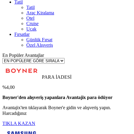
Tatil
Tatil
Araç Kiralama
Otel
Cruise
Uçak
Fırsatlar
Günlük Fırsat
Özel Alışveriş
En Popüler Avantajlar
PARA İADESİ
%4,00
Boyner'den alışveriş yapanlara Avantajix para ödüyor
Avantajix'ten tıklayarak Boyner'e gidin ve alışveriş yapın.
Harcadığınız
TIKLA KAZAN