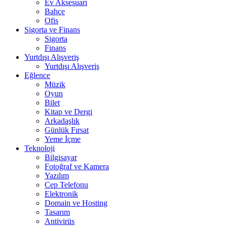
Ev Aksesuarı
Bahçe
Ofis
Sigorta ve Finans
Sigorta
Finans
Yurtdışı Alışveriş
Yurtdışı Alışveriş
Eğlence
Müzik
Oyun
Bilet
Kitap ve Dergi
Arkadaşlık
Günlük Fırsat
Yeme İçme
Teknoloji
Bilgisayar
Fotoğraf ve Kamera
Yazılım
Cep Telefonu
Elektronik
Domain ve Hosting
Tasarım
Antivirüs