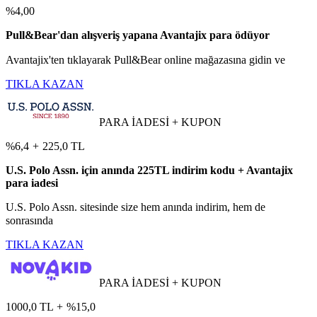
%4,00
Pull&Bear'dan alışveriş yapana Avantajix para ödüyor
Avantajix'ten tıklayarak Pull&Bear online mağazasına gidin ve
TIKLA KAZAN
PARA İADESİ + KUPON
%6,4
+
225,0 TL
U.S. Polo Assn. için anında 225TL indirim kodu + Avantajix
para iadesi
U.S. Polo Assn. sitesinde size hem anında indirim, hem de
sonrasında
TIKLA KAZAN
PARA İADESİ + KUPON
1000,0 TL
+
%15,0