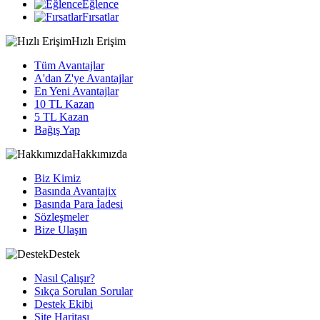
Eğlence
Fırsatlar
Hızlı Erişim
Tüm Avantajlar
A'dan Z'ye Avantajlar
En Yeni Avantajlar
10 TL Kazan
5 TL Kazan
Bağış Yap
Hakkımızda
Biz Kimiz
Basında Avantajix
Basında Para İadesi
Sözleşmeler
Bize Ulaşın
Destek
Nasıl Çalışır?
Sıkça Sorulan Sorular
Destek Ekibi
Site Haritası