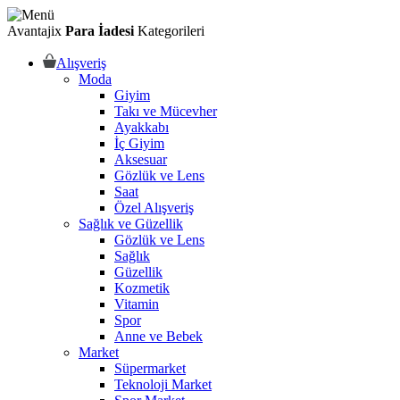
Avantajix
Para İadesi
Kategorileri
Alışveriş
Moda
Giyim
Takı ve Mücevher
Ayakkabı
İç Giyim
Aksesuar
Gözlük ve Lens
Saat
Özel Alışveriş
Sağlık ve Güzellik
Gözlük ve Lens
Sağlık
Güzellik
Kozmetik
Vitamin
Spor
Anne ve Bebek
Market
Süpermarket
Teknoloji Market