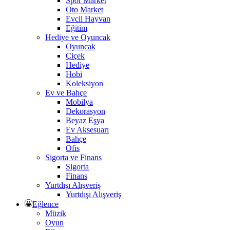
Spor Market
Oto Market
Evcil Hayvan
Eğitim
Hediye ve Oyuncak
Oyuncak
Çiçek
Hediye
Hobi
Koleksiyon
Ev ve Bahçe
Mobilya
Dekorasyon
Beyaz Eşya
Ev Aksesuarı
Bahçe
Ofis
Sigorta ve Finans
Sigorta
Finans
Yurtdışı Alışveriş
Yurtdışı Alışveriş
Eğlence
Müzik
Oyun