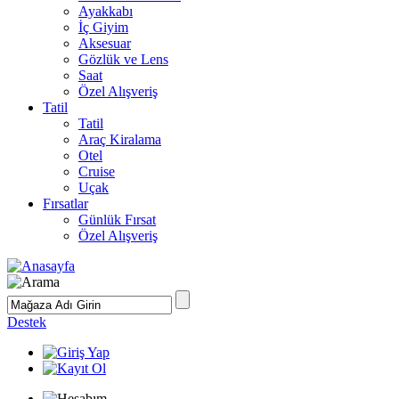
Ayakkabı
İç Giyim
Aksesuar
Gözlük ve Lens
Saat
Özel Alışveriş
Tatil
Tatil
Araç Kiralama
Otel
Cruise
Uçak
Fırsatlar
Günlük Fırsat
Özel Alışveriş
Destek