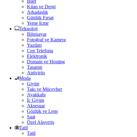
Bilet
Kitap ve Dergi
Arkadaşlık
Günlük Fırsat
Yeme İçme
Teknoloji
Bilgisayar
Fotoğraf ve Kamera
Yazılım
Cep Telefonu
Elektronik
Domain ve Hosting
Tasarım
Antivirüs
Moda
Giyim
Takı ve Mücevher
Ayakkabı
İç Giyim
Aksesuar
Gözlük ve Lens
Saat
Özel Alışveriş
Tatil
Tatil