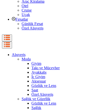
Araç Kiralama
Otel
Cruise
Uçak
Fırsatlar
Günlük Fırsat
Özel Alışveriş
Alışveriş
Moda
Giyim
Takı ve Mücevher
Ayakkabı
İç Giyim
Aksesuar
Gözlük ve Lens
Saat
Özel Alışveriş
Sağlık ve Güzellik
Gözlük ve Lens
Sağlık