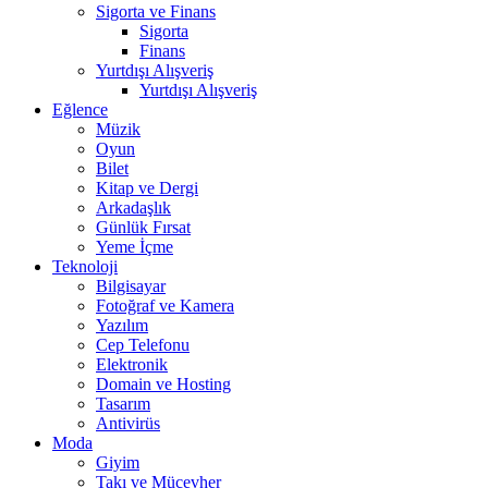
Sigorta ve Finans
Sigorta
Finans
Yurtdışı Alışveriş
Yurtdışı Alışveriş
Eğlence
Müzik
Oyun
Bilet
Kitap ve Dergi
Arkadaşlık
Günlük Fırsat
Yeme İçme
Teknoloji
Bilgisayar
Fotoğraf ve Kamera
Yazılım
Cep Telefonu
Elektronik
Domain ve Hosting
Tasarım
Antivirüs
Moda
Giyim
Takı ve Mücevher