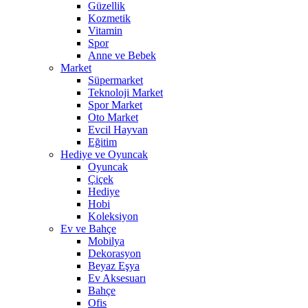
Güzellik
Kozmetik
Vitamin
Spor
Anne ve Bebek
Market
Süpermarket
Teknoloji Market
Spor Market
Oto Market
Evcil Hayvan
Eğitim
Hediye ve Oyuncak
Oyuncak
Çiçek
Hediye
Hobi
Koleksiyon
Ev ve Bahçe
Mobilya
Dekorasyon
Beyaz Eşya
Ev Aksesuarı
Bahçe
Ofis