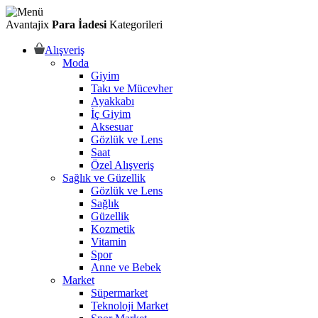
Avantajix
Para İadesi
Kategorileri
Alışveriş
Moda
Giyim
Takı ve Mücevher
Ayakkabı
İç Giyim
Aksesuar
Gözlük ve Lens
Saat
Özel Alışveriş
Sağlık ve Güzellik
Gözlük ve Lens
Sağlık
Güzellik
Kozmetik
Vitamin
Spor
Anne ve Bebek
Market
Süpermarket
Teknoloji Market