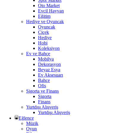
Spor Market
Oto Market
Evcil Hayvan
Eğitim
Hediye ve Oyuncak
Oyuncak
Çiçek
Hediye
Hobi
Koleksiyon
Ev ve Bahçe
Mobilya
Dekorasyon
Beyaz Eşya
Ev Aksesuarı
Bahçe
Ofis
Sigorta ve Finans
Sigorta
Finans
Yurtdışı Alışveriş
Yurtdışı Alışveriş
Eğlence
Müzik
Oyun