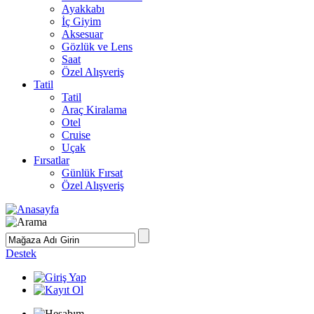
Ayakkabı
İç Giyim
Aksesuar
Gözlük ve Lens
Saat
Özel Alışveriş
Tatil
Tatil
Araç Kiralama
Otel
Cruise
Uçak
Fırsatlar
Günlük Fırsat
Özel Alışveriş
Destek