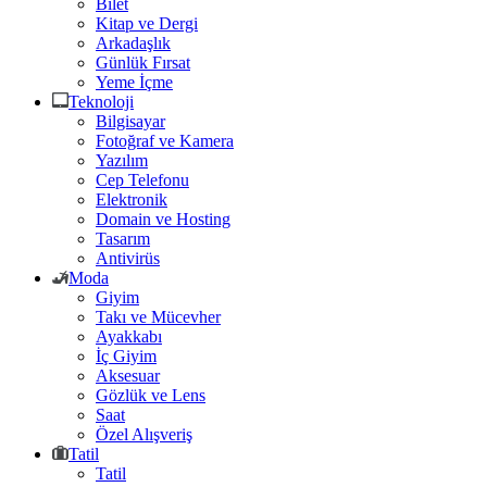
Bilet
Kitap ve Dergi
Arkadaşlık
Günlük Fırsat
Yeme İçme
Teknoloji
Bilgisayar
Fotoğraf ve Kamera
Yazılım
Cep Telefonu
Elektronik
Domain ve Hosting
Tasarım
Antivirüs
Moda
Giyim
Takı ve Mücevher
Ayakkabı
İç Giyim
Aksesuar
Gözlük ve Lens
Saat
Özel Alışveriş
Tatil
Tatil