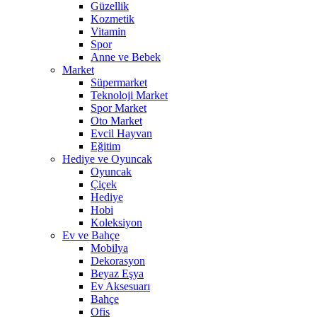
Güzellik
Kozmetik
Vitamin
Spor
Anne ve Bebek
Market
Süpermarket
Teknoloji Market
Spor Market
Oto Market
Evcil Hayvan
Eğitim
Hediye ve Oyuncak
Oyuncak
Çiçek
Hediye
Hobi
Koleksiyon
Ev ve Bahçe
Mobilya
Dekorasyon
Beyaz Eşya
Ev Aksesuarı
Bahçe
Ofis