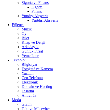
Sigorta ve Finans
Sigorta
Finans
Yurtdışı Alışveriş
Yurtdışı Alışveriş
Eğlence
Müzik
Oyun
Bilet
Kitap ve Dergi
Arkadaşlık
Günlük Fırsat
Yeme İçme
Teknoloji
Bilgisayar
Fotoğraf ve Kamera
Yazılım
Cep Telefonu
Elektronik
Domain ve Hosting
Tasarım
Antivirüs
Moda
Giyim
Takı ve Mücevher