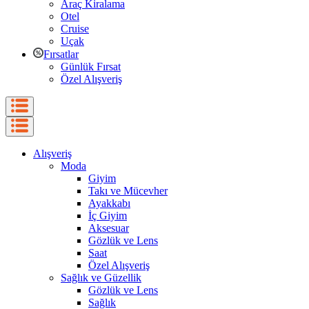
Araç Kiralama
Otel
Cruise
Uçak
Fırsatlar
Günlük Fırsat
Özel Alışveriş
Alışveriş
Moda
Giyim
Takı ve Mücevher
Ayakkabı
İç Giyim
Aksesuar
Gözlük ve Lens
Saat
Özel Alışveriş
Sağlık ve Güzellik
Gözlük ve Lens
Sağlık