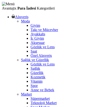
Avantajix
Para İadesi
Kategorileri
Alışveriş
Moda
Giyim
Takı ve Mücevher
Ayakkabı
İç Giyim
Aksesuar
Gözlük ve Lens
Saat
Özel Alışveriş
Sağlık ve Güzellik
Gözlük ve Lens
Sağlık
Güzellik
Kozmetik
Vitamin
Spor
Anne ve Bebek
Market
Süpermarket
Teknoloji Market