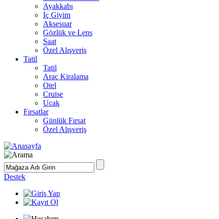
Ayakkabı
İç Giyim
Aksesuar
Gözlük ve Lens
Saat
Özel Alışveriş
Tatil
Tatil
Araç Kiralama
Otel
Cruise
Uçak
Fırsatlar
Günlük Fırsat
Özel Alışveriş
Destek