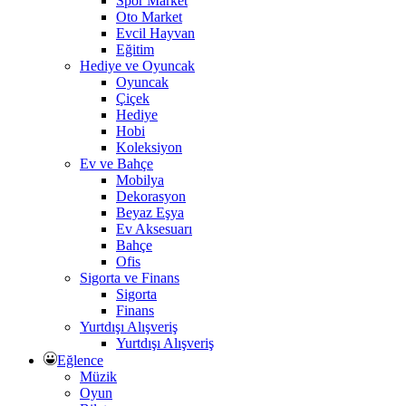
Spor Market
Oto Market
Evcil Hayvan
Eğitim
Hediye ve Oyuncak
Oyuncak
Çiçek
Hediye
Hobi
Koleksiyon
Ev ve Bahçe
Mobilya
Dekorasyon
Beyaz Eşya
Ev Aksesuarı
Bahçe
Ofis
Sigorta ve Finans
Sigorta
Finans
Yurtdışı Alışveriş
Yurtdışı Alışveriş
Eğlence
Müzik
Oyun