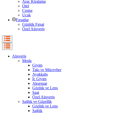
Araç Kiralama
Otel
Cruise
Uçak
Fırsatlar
Günlük Fırsat
Özel Alışveriş
Alışveriş
Moda
Giyim
Takı ve Mücevher
Ayakkabı
İç Giyim
Aksesuar
Gözlük ve Lens
Saat
Özel Alışveriş
Sağlık ve Güzellik
Gözlük ve Lens
Sağlık