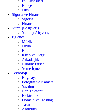
Ev Aksesuarı
Bahçe
Ofis
Sigorta ve Finans
Sigorta
Finans
Yurtdışı Alışveriş
Yurtdışı Alışveriş
Eğlence
Müzik
Oyun
Bilet
Kitap ve Dergi
Arkadaşlık
Günlük Fırsat
Yeme İçme
Teknoloji
Bilgisayar
Fotoğraf ve Kamera
Yazılım
Cep Telefonu
Elektronik
Domain ve Hosting
Tasarım
Antivirüs