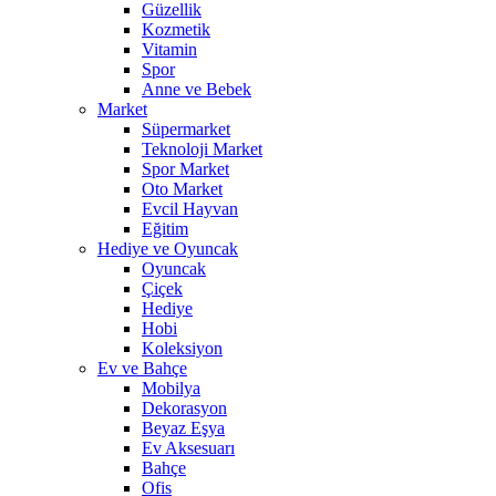
Güzellik
Kozmetik
Vitamin
Spor
Anne ve Bebek
Market
Süpermarket
Teknoloji Market
Spor Market
Oto Market
Evcil Hayvan
Eğitim
Hediye ve Oyuncak
Oyuncak
Çiçek
Hediye
Hobi
Koleksiyon
Ev ve Bahçe
Mobilya
Dekorasyon
Beyaz Eşya
Ev Aksesuarı
Bahçe
Ofis