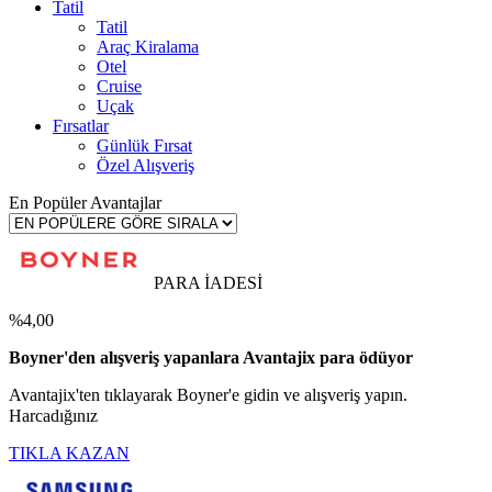
Tatil
Tatil
Araç Kiralama
Otel
Cruise
Uçak
Fırsatlar
Günlük Fırsat
Özel Alışveriş
En Popüler Avantajlar
PARA İADESİ
%4,00
Boyner'den alışveriş yapanlara Avantajix para ödüyor
Avantajix'ten tıklayarak Boyner'e gidin ve alışveriş yapın.
Harcadığınız
TIKLA KAZAN