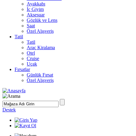
Ayakkabı
İç Giyim
Aksesuar
Gözlük ve Lens
Saat
Özel Alışveriş
Tatil
Tatil
Araç Kiralama
Otel
Cruise
Uçak
Fırsatlar
Günlük Fırsat
Özel Alışveriş
Destek