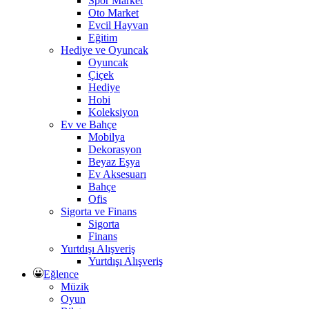
Spor Market
Oto Market
Evcil Hayvan
Eğitim
Hediye ve Oyuncak
Oyuncak
Çiçek
Hediye
Hobi
Koleksiyon
Ev ve Bahçe
Mobilya
Dekorasyon
Beyaz Eşya
Ev Aksesuarı
Bahçe
Ofis
Sigorta ve Finans
Sigorta
Finans
Yurtdışı Alışveriş
Yurtdışı Alışveriş
Eğlence
Müzik
Oyun