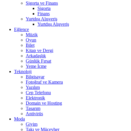
Sigorta ve Finans
Sigorta
Finans
Yurtdışı Alışveriş
Yurtdışı Alışveriş
Eğlence
Müzik
Oyun
Bilet
Kitap ve Dergi
Arkadaşlık
Günlük Fırsat
Yeme İçme
Teknoloji
Bilgisayar
Fotoğraf ve Kamera
Yazılım
Cep Telefonu
Elektronik
Domain ve Hosting
Tasarım
Antivirüs
Moda
Giyim
Takı ve Mücevher