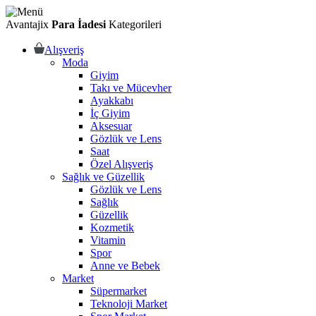
Avantajix
Para İadesi
Kategorileri
Alışveriş
Moda
Giyim
Takı ve Mücevher
Ayakkabı
İç Giyim
Aksesuar
Gözlük ve Lens
Saat
Özel Alışveriş
Sağlık ve Güzellik
Gözlük ve Lens
Sağlık
Güzellik
Kozmetik
Vitamin
Spor
Anne ve Bebek
Market
Süpermarket
Teknoloji Market