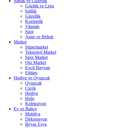
Sağlık ve Güzellik
Gözlük ve Lens
Sağlık
Güzellik
Kozmetik
Vitamin
Spor
Anne ve Bebek
Market
Süpermarket
Teknoloji Market
Spor Market
Oto Market
Evcil Hayvan
Eğitim
Hediye ve Oyuncak
Oyuncak
Çiçek
Hediye
Hobi
Koleksiyon
Ev ve Bahçe
Mobilya
Dekorasyon
Beyaz Eşya