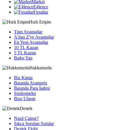
Market
Eğlence
Fırsatlar
Hızlı Erişim
Tüm Avantajlar
A'dan Z'ye Avantajlar
En Yeni Avantajlar
10 TL Kazan
5 TL Kazan
Bağış Yap
Hakkımızda
Biz Kimiz
Basında Avantajix
Basında Para İadesi
Sözleşmeler
Bize Ulaşın
Destek
Nasıl Çalışır?
Sıkça Sorulan Sorular
Destek Ekibi