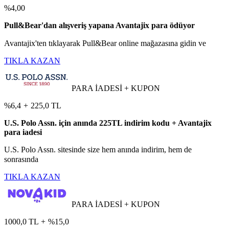
%4,00
Pull&Bear'dan alışveriş yapana Avantajix para ödüyor
Avantajix'ten tıklayarak Pull&Bear online mağazasına gidin ve
TIKLA KAZAN
PARA İADESİ + KUPON
%6,4
+
225,0 TL
U.S. Polo Assn. için anında 225TL indirim kodu + Avantajix
para iadesi
U.S. Polo Assn. sitesinde size hem anında indirim, hem de
sonrasında
TIKLA KAZAN
PARA İADESİ + KUPON
1000,0 TL
+
%15,0