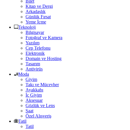
Bilet
Kitap ve Dergi
Arkadaşlık
Günlük Fırsat
Yeme İçme
Teknoloji
Bilgisayar
Fotoğraf ve Kamera
Yazılım
Cep Telefonu
Elektronik
Domain ve Hosting
Tasarım
Antivirüs
Moda
Giyim
Takı ve Mücevher
Ayakkabı
İç Giyim
Aksesuar
Gözlük ve Lens
Saat
Özel Alışveriş
Tatil
Tatil