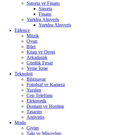
Sigorta ve Finans
Sigorta
Finans
Yurtdışı Alışveriş
Yurtdışı Alışveriş
Eğlence
Müzik
Oyun
Bilet
Kitap ve Dergi
Arkadaşlık
Günlük Fırsat
Yeme İçme
Teknoloji
Bilgisayar
Fotoğraf ve Kamera
Yazılım
Cep Telefonu
Elektronik
Domain ve Hosting
Tasarım
Antivirüs
Moda
Giyim
Takı ve Mücevher