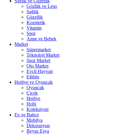
Sağlık ve Güzellik
Gözlük ve Lens
Sağlık
Güzellik
Kozmetik
Vitamin
Spor
Anne ve Bebek
Market
Süpermarket
Teknoloji Market
Spor Market
Oto Market
Evcil Hayvan
Eğitim
Hediye ve Oyuncak
Oyuncak
Çiçek
Hediye
Hobi
Koleksiyon
Ev ve Bahçe
Mobilya
Dekorasyon
Beyaz Eşya