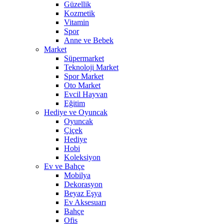
Güzellik
Kozmetik
Vitamin
Spor
Anne ve Bebek
Market
Süpermarket
Teknoloji Market
Spor Market
Oto Market
Evcil Hayvan
Eğitim
Hediye ve Oyuncak
Oyuncak
Çiçek
Hediye
Hobi
Koleksiyon
Ev ve Bahçe
Mobilya
Dekorasyon
Beyaz Eşya
Ev Aksesuarı
Bahçe
Ofis