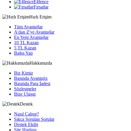
Eğlence
Fırsatlar
Hızlı Erişim
Tüm Avantajlar
A'dan Z'ye Avantajlar
En Yeni Avantajlar
10 TL Kazan
5 TL Kazan
Bağış Yap
Hakkımızda
Biz Kimiz
Basında Avantajix
Basında Para İadesi
Sözleşmeler
Bize Ulaşın
Destek
Nasıl Çalışır?
Sıkça Sorulan Sorular
Destek Ekibi
Site Haritası