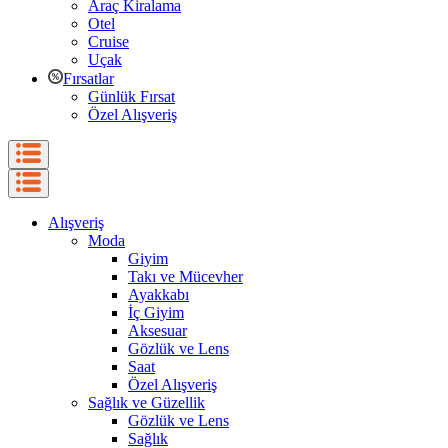
Araç Kiralama
Otel
Cruise
Uçak
Fırsatlar
Günlük Fırsat
Özel Alışveriş
Alışveriş
Moda
Giyim
Takı ve Mücevher
Ayakkabı
İç Giyim
Aksesuar
Gözlük ve Lens
Saat
Özel Alışveriş
Sağlık ve Güzellik
Gözlük ve Lens
Sağlık