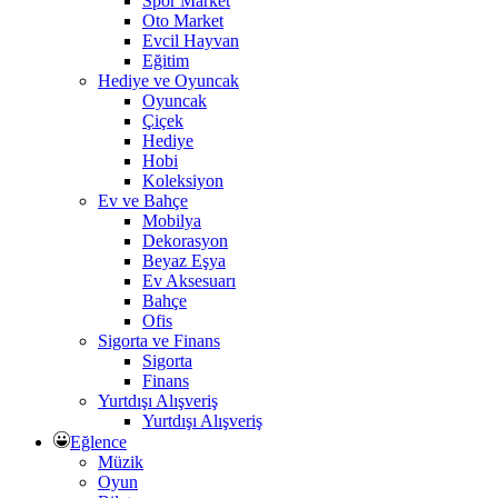
Spor Market
Oto Market
Evcil Hayvan
Eğitim
Hediye ve Oyuncak
Oyuncak
Çiçek
Hediye
Hobi
Koleksiyon
Ev ve Bahçe
Mobilya
Dekorasyon
Beyaz Eşya
Ev Aksesuarı
Bahçe
Ofis
Sigorta ve Finans
Sigorta
Finans
Yurtdışı Alışveriş
Yurtdışı Alışveriş
Eğlence
Müzik
Oyun