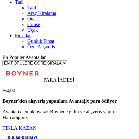
Tatil
Tatil
Araç Kiralama
Otel
Cruise
Uçak
Fırsatlar
Günlük Fırsat
Özel Alışveriş
En Popüler Avantajlar
PARA İADESİ
%4,00
Boyner'den alışveriş yapanlara Avantajix para ödüyor
Avantajix'ten tıklayarak Boyner'e gidin ve alışveriş yapın.
Harcadığınız
TIKLA KAZAN