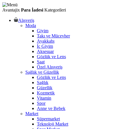
Avantajix
Para İadesi
Kategorileri
Alışveriş
Moda
Giyim
Takı ve Mücevher
Ayakkabı
İç Giyim
Aksesuar
Gözlük ve Lens
Saat
Özel Alışveriş
Sağlık ve Güzellik
Gözlük ve Lens
Sağlık
Güzellik
Kozmetik
Vitamin
Spor
Anne ve Bebek
Market
Süpermarket
Teknoloji Market