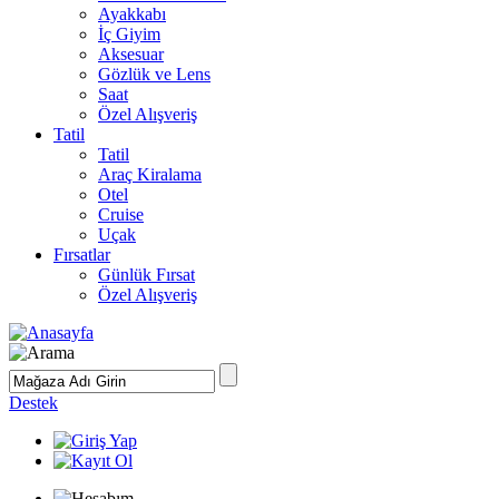
Ayakkabı
İç Giyim
Aksesuar
Gözlük ve Lens
Saat
Özel Alışveriş
Tatil
Tatil
Araç Kiralama
Otel
Cruise
Uçak
Fırsatlar
Günlük Fırsat
Özel Alışveriş
Destek