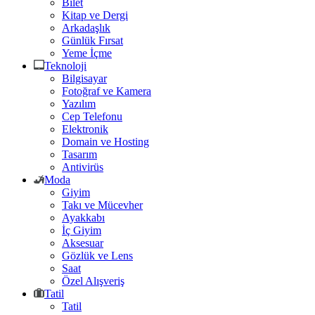
Bilet
Kitap ve Dergi
Arkadaşlık
Günlük Fırsat
Yeme İçme
Teknoloji
Bilgisayar
Fotoğraf ve Kamera
Yazılım
Cep Telefonu
Elektronik
Domain ve Hosting
Tasarım
Antivirüs
Moda
Giyim
Takı ve Mücevher
Ayakkabı
İç Giyim
Aksesuar
Gözlük ve Lens
Saat
Özel Alışveriş
Tatil
Tatil