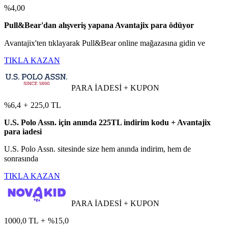
%4,00
Pull&Bear'dan alışveriş yapana Avantajix para ödüyor
Avantajix'ten tıklayarak Pull&Bear online mağazasına gidin ve
TIKLA KAZAN
PARA İADESİ + KUPON
%6,4
+
225,0 TL
U.S. Polo Assn. için anında 225TL indirim kodu + Avantajix
para iadesi
U.S. Polo Assn. sitesinde size hem anında indirim, hem de
sonrasında
TIKLA KAZAN
PARA İADESİ + KUPON
1000,0 TL
+
%15,0