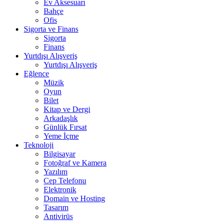
Ev Aksesuarı
Bahçe
Ofis
Sigorta ve Finans
Sigorta
Finans
Yurtdışı Alışveriş
Yurtdışı Alışveriş
Eğlence
Müzik
Oyun
Bilet
Kitap ve Dergi
Arkadaşlık
Günlük Fırsat
Yeme İçme
Teknoloji
Bilgisayar
Fotoğraf ve Kamera
Yazılım
Cep Telefonu
Elektronik
Domain ve Hosting
Tasarım
Antivirüs