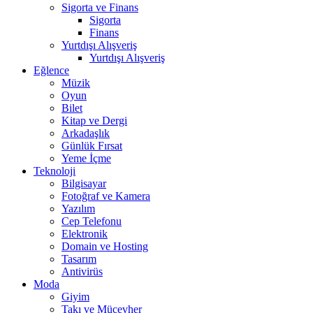
Sigorta ve Finans
Sigorta
Finans
Yurtdışı Alışveriş
Yurtdışı Alışveriş
Eğlence
Müzik
Oyun
Bilet
Kitap ve Dergi
Arkadaşlık
Günlük Fırsat
Yeme İçme
Teknoloji
Bilgisayar
Fotoğraf ve Kamera
Yazılım
Cep Telefonu
Elektronik
Domain ve Hosting
Tasarım
Antivirüs
Moda
Giyim
Takı ve Mücevher