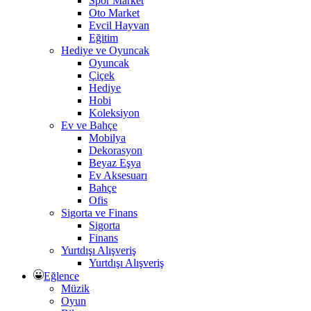
Spor Market
Oto Market
Evcil Hayvan
Eğitim
Hediye ve Oyuncak
Oyuncak
Çiçek
Hediye
Hobi
Koleksiyon
Ev ve Bahçe
Mobilya
Dekorasyon
Beyaz Eşya
Ev Aksesuarı
Bahçe
Ofis
Sigorta ve Finans
Sigorta
Finans
Yurtdışı Alışveriş
Yurtdışı Alışveriş
Eğlence
Müzik
Oyun