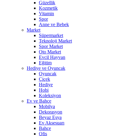
Güzellik
Kozmetik
Vitamin
Spor
Anne ve Bebek
Market
Süpermarket
Teknoloji Market
Spor Market
Oto Market
Evcil Hayvan
Eğitim
Hediye ve Oyuncak
Oyuncak
Çiçek
Hediye
Hobi
Koleksiyon
Ev ve Bahçe
Mobilya
Dekorasyon
Beyaz Eşya
Ev Aksesuarı
Bahçe
Ofis