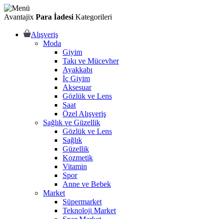
Avantajix
Para İadesi
Kategorileri
Alışveriş
Moda
Giyim
Takı ve Mücevher
Ayakkabı
İç Giyim
Aksesuar
Gözlük ve Lens
Saat
Özel Alışveriş
Sağlık ve Güzellik
Gözlük ve Lens
Sağlık
Güzellik
Kozmetik
Vitamin
Spor
Anne ve Bebek
Market
Süpermarket
Teknoloji Market