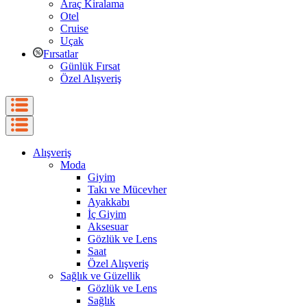
Araç Kiralama
Otel
Cruise
Uçak
Fırsatlar
Günlük Fırsat
Özel Alışveriş
Alışveriş
Moda
Giyim
Takı ve Mücevher
Ayakkabı
İç Giyim
Aksesuar
Gözlük ve Lens
Saat
Özel Alışveriş
Sağlık ve Güzellik
Gözlük ve Lens
Sağlık