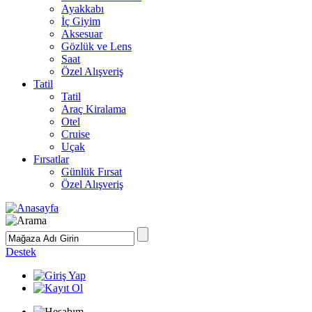
Ayakkabı
İç Giyim
Aksesuar
Gözlük ve Lens
Saat
Özel Alışveriş
Tatil
Tatil
Araç Kiralama
Otel
Cruise
Uçak
Fırsatlar
Günlük Fırsat
Özel Alışveriş
Destek