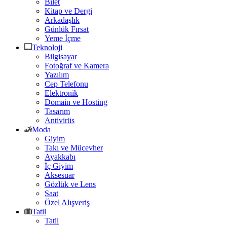
Bilet
Kitap ve Dergi
Arkadaşlık
Günlük Fırsat
Yeme İçme
Teknoloji
Bilgisayar
Fotoğraf ve Kamera
Yazılım
Cep Telefonu
Elektronik
Domain ve Hosting
Tasarım
Antivirüs
Moda
Giyim
Takı ve Mücevher
Ayakkabı
İç Giyim
Aksesuar
Gözlük ve Lens
Saat
Özel Alışveriş
Tatil
Tatil