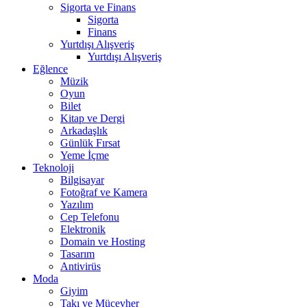
Sigorta ve Finans
Sigorta
Finans
Yurtdışı Alışveriş
Yurtdışı Alışveriş
Eğlence
Müzik
Oyun
Bilet
Kitap ve Dergi
Arkadaşlık
Günlük Fırsat
Yeme İçme
Teknoloji
Bilgisayar
Fotoğraf ve Kamera
Yazılım
Cep Telefonu
Elektronik
Domain ve Hosting
Tasarım
Antivirüs
Moda
Giyim
Takı ve Mücevher