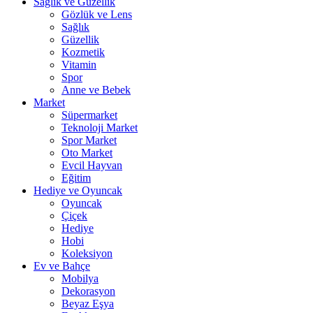
Sağlık ve Güzellik
Gözlük ve Lens
Sağlık
Güzellik
Kozmetik
Vitamin
Spor
Anne ve Bebek
Market
Süpermarket
Teknoloji Market
Spor Market
Oto Market
Evcil Hayvan
Eğitim
Hediye ve Oyuncak
Oyuncak
Çiçek
Hediye
Hobi
Koleksiyon
Ev ve Bahçe
Mobilya
Dekorasyon
Beyaz Eşya