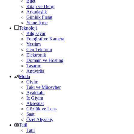
Bilet
Kitap ve Dergi
Arkadaşlık
Günlük Fırsat
Yeme İçme
Teknoloji
Bilgisayar
Fotoğraf ve Kamera
Yazılım
Cep Telefonu
Elektronik
Domain ve Hosting
Tasarım
Antivirüs
Moda
Giyim
Takı ve Mücevher
Ayakkabı
İç Giyim
Aksesuar
Gözlük ve Lens
Saat
Özel Alışveriş
Tatil
Tatil