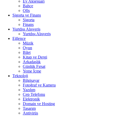
Ev Aksesuarı
Bahçe
Ofis
Sigorta ve Finans
Sigorta
Finans
Yurtdışı Alışveriş
Yurtdışı Alışveriş
Eğlence
Müzik
Oyun
Bilet
Kitap ve Dergi
Arkadaşlık
Günlük Fırsat
Yeme İçme
Teknoloji
Bilgisayar
Fotoğraf ve Kamera
Yazılım
Cep Telefonu
Elektronik
Domain ve Hosting
Tasarım
Antivirüs