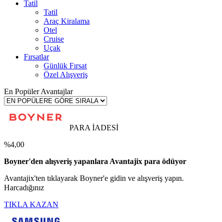
Tatil
Tatil
Araç Kiralama
Otel
Cruise
Uçak
Fırsatlar
Günlük Fırsat
Özel Alışveriş
En Popüler Avantajlar
PARA İADESİ
%4,00
Boyner'den alışveriş yapanlara Avantajix para ödüyor
Avantajix'ten tıklayarak Boyner'e gidin ve alışveriş yapın.
Harcadığınız
TIKLA KAZAN