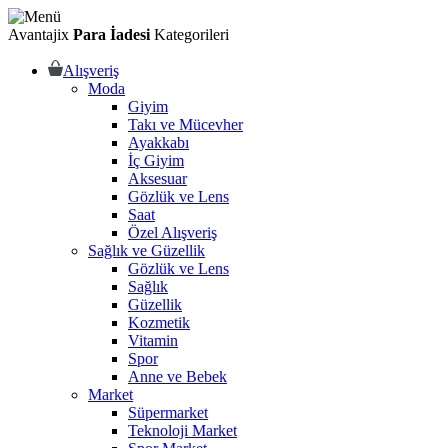
Avantajix
Para İadesi
Kategorileri
Alışveriş
Moda
Giyim
Takı ve Mücevher
Ayakkabı
İç Giyim
Aksesuar
Gözlük ve Lens
Saat
Özel Alışveriş
Sağlık ve Güzellik
Gözlük ve Lens
Sağlık
Güzellik
Kozmetik
Vitamin
Spor
Anne ve Bebek
Market
Süpermarket
Teknoloji Market