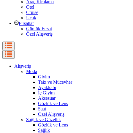
Araç Kiralama
Otel
Cruise
Uçak
Fırsatlar
Günlük Fırsat
Özel Alışveriş
Alışveriş
Moda
Giyim
Takı ve Mücevher
Ayakkabı
İç Giyim
Aksesuar
Gözlük ve Lens
Saat
Özel Alışveriş
Sağlık ve Güzellik
Gözlük ve Lens
Sağlık