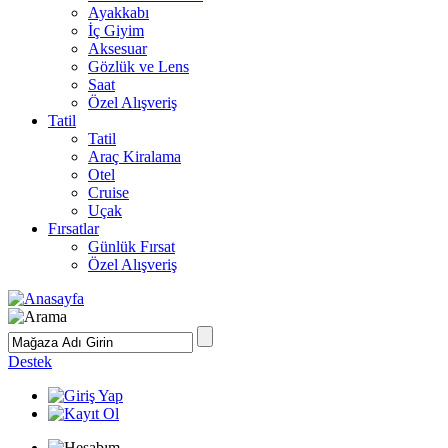
Ayakkabı
İç Giyim
Aksesuar
Gözlük ve Lens
Saat
Özel Alışveriş
Tatil
Tatil
Araç Kiralama
Otel
Cruise
Uçak
Fırsatlar
Günlük Fırsat
Özel Alışveriş
Destek