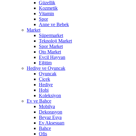
Güzellik
Kozmetik
Vitamin
Spor
Anne ve Bebek
Market
Süpermarket
Teknoloji Market
Spor Market
Oto Market
Evcil Hayvan
Eğitim
Hediye ve Oyuncak
Oyuncak
Çiçek
Hediye
Hobi
Koleksiyon
Ev ve Bahçe
Mobilya
Dekorasyon
Beyaz Eşya
Ev Aksesuarı
Bahçe
Ofis