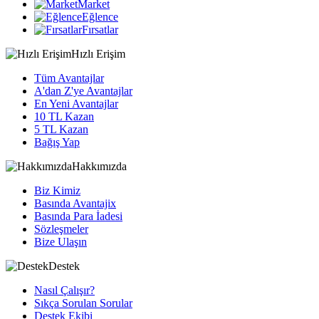
Market
Eğlence
Fırsatlar
Hızlı Erişim
Tüm Avantajlar
A'dan Z'ye Avantajlar
En Yeni Avantajlar
10 TL Kazan
5 TL Kazan
Bağış Yap
Hakkımızda
Biz Kimiz
Basında Avantajix
Basında Para İadesi
Sözleşmeler
Bize Ulaşın
Destek
Nasıl Çalışır?
Sıkça Sorulan Sorular
Destek Ekibi