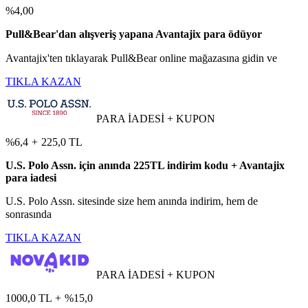
%4,00
Pull&Bear'dan alışveriş yapana Avantajix para ödüyor
Avantajix'ten tıklayarak Pull&Bear online mağazasına gidin ve
TIKLA KAZAN
PARA İADESİ + KUPON
%6,4
+
225,0 TL
U.S. Polo Assn. için anında 225TL indirim kodu + Avantajix
para iadesi
U.S. Polo Assn. sitesinde size hem anında indirim, hem de
sonrasında
TIKLA KAZAN
PARA İADESİ + KUPON
1000,0 TL
+
%15,0