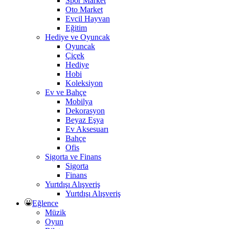
Spor Market
Oto Market
Evcil Hayvan
Eğitim
Hediye ve Oyuncak
Oyuncak
Çiçek
Hediye
Hobi
Koleksiyon
Ev ve Bahçe
Mobilya
Dekorasyon
Beyaz Eşya
Ev Aksesuarı
Bahçe
Ofis
Sigorta ve Finans
Sigorta
Finans
Yurtdışı Alışveriş
Yurtdışı Alışveriş
Eğlence
Müzik
Oyun