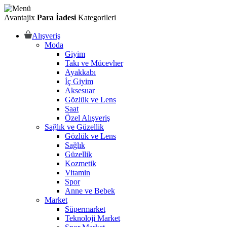
Avantajix
Para İadesi
Kategorileri
Alışveriş
Moda
Giyim
Takı ve Mücevher
Ayakkabı
İç Giyim
Aksesuar
Gözlük ve Lens
Saat
Özel Alışveriş
Sağlık ve Güzellik
Gözlük ve Lens
Sağlık
Güzellik
Kozmetik
Vitamin
Spor
Anne ve Bebek
Market
Süpermarket
Teknoloji Market