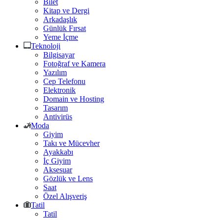
Bilet
Kitap ve Dergi
Arkadaşlık
Günlük Fırsat
Yeme İçme
Teknoloji
Bilgisayar
Fotoğraf ve Kamera
Yazılım
Cep Telefonu
Elektronik
Domain ve Hosting
Tasarım
Antivirüs
Moda
Giyim
Takı ve Mücevher
Ayakkabı
İç Giyim
Aksesuar
Gözlük ve Lens
Saat
Özel Alışveriş
Tatil
Tatil