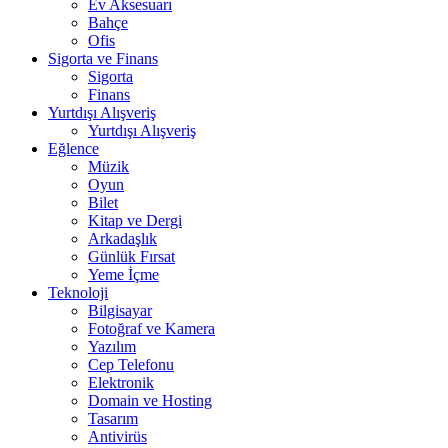
Ev Aksesuarı
Bahçe
Ofis
Sigorta ve Finans
Sigorta
Finans
Yurtdışı Alışveriş
Yurtdışı Alışveriş
Eğlence
Müzik
Oyun
Bilet
Kitap ve Dergi
Arkadaşlık
Günlük Fırsat
Yeme İçme
Teknoloji
Bilgisayar
Fotoğraf ve Kamera
Yazılım
Cep Telefonu
Elektronik
Domain ve Hosting
Tasarım
Antivirüs