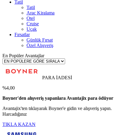
Tatil
Tatil
Araç Kiralama
Otel
Cruise
Uçak
Fırsatlar
Günlük Fırsat
Özel Alışveriş
En Popüler Avantajlar
PARA İADESİ
%4,00
Boyner'den alışveriş yapanlara Avantajix para ödüyor
Avantajix'ten tıklayarak Boyner'e gidin ve alışveriş yapın.
Harcadığınız
TIKLA KAZAN