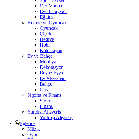
Spor Market
Oto Market
Evcil Hayvan
Eğitim
Hediye ve Oyuncak
Oyuncak
Çiçek
Hediye
Hobi
Koleksiyon
Ev ve Bahçe
Mobilya
Dekorasyon
Beyaz Eşya
Ev Aksesuarı
Bahçe
Ofis
Sigorta ve Finans
Sigorta
Finans
Yurtdışı Alışveriş
Yurtdışı Alışveriş
Eğlence
Müzik
Oyun