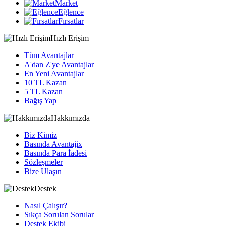
Market
Eğlence
Fırsatlar
Hızlı Erişim
Tüm Avantajlar
A'dan Z'ye Avantajlar
En Yeni Avantajlar
10 TL Kazan
5 TL Kazan
Bağış Yap
Hakkımızda
Biz Kimiz
Basında Avantajix
Basında Para İadesi
Sözleşmeler
Bize Ulaşın
Destek
Nasıl Çalışır?
Sıkça Sorulan Sorular
Destek Ekibi