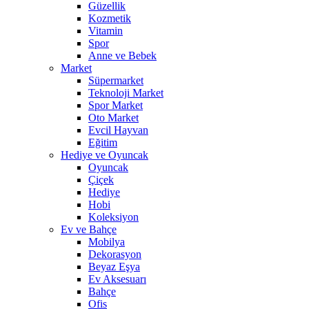
Güzellik
Kozmetik
Vitamin
Spor
Anne ve Bebek
Market
Süpermarket
Teknoloji Market
Spor Market
Oto Market
Evcil Hayvan
Eğitim
Hediye ve Oyuncak
Oyuncak
Çiçek
Hediye
Hobi
Koleksiyon
Ev ve Bahçe
Mobilya
Dekorasyon
Beyaz Eşya
Ev Aksesuarı
Bahçe
Ofis