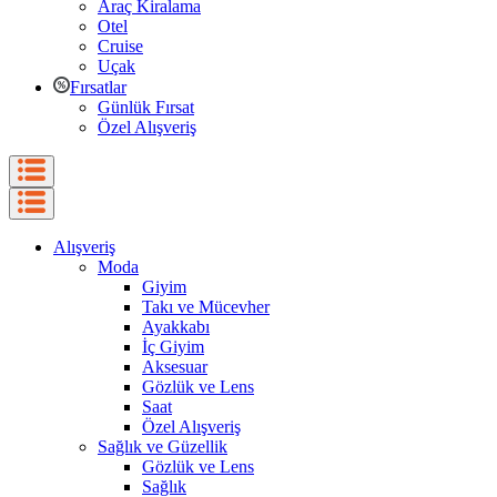
Araç Kiralama
Otel
Cruise
Uçak
Fırsatlar
Günlük Fırsat
Özel Alışveriş
Alışveriş
Moda
Giyim
Takı ve Mücevher
Ayakkabı
İç Giyim
Aksesuar
Gözlük ve Lens
Saat
Özel Alışveriş
Sağlık ve Güzellik
Gözlük ve Lens
Sağlık