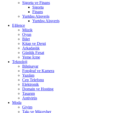
Sigorta ve Finans
Sigorta
Finans
Yurtdışı Alışveriş
Yurtdışı Alışveriş
Eğlence
Müzik
Oyun
Bilet
Kitap ve Dergi
Arkadaşlık
Günlük Fırsat
Yeme İçme
Teknoloji
Bilgisayar
Fotoğraf ve Kamera
Yazılım
Cep Telefonu
Elektronik
Domain ve Hosting
Tasarım
Antivirüs
Moda
Giyim
Takı ve Mücevher