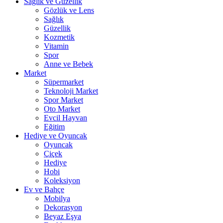
Sağlık ve Güzellik
Gözlük ve Lens
Sağlık
Güzellik
Kozmetik
Vitamin
Spor
Anne ve Bebek
Market
Süpermarket
Teknoloji Market
Spor Market
Oto Market
Evcil Hayvan
Eğitim
Hediye ve Oyuncak
Oyuncak
Çiçek
Hediye
Hobi
Koleksiyon
Ev ve Bahçe
Mobilya
Dekorasyon
Beyaz Eşya