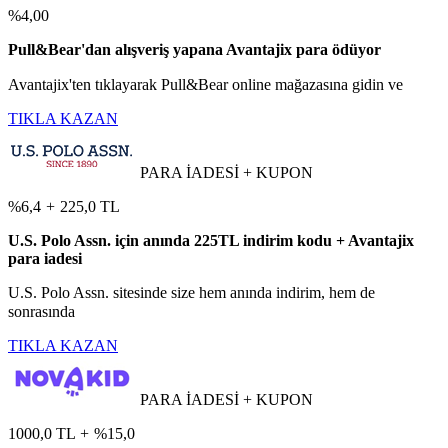
%4,00
Pull&Bear'dan alışveriş yapana Avantajix para ödüyor
Avantajix'ten tıklayarak Pull&Bear online mağazasına gidin ve
TIKLA KAZAN
PARA İADESİ + KUPON
%6,4
+
225,0 TL
U.S. Polo Assn. için anında 225TL indirim kodu + Avantajix
para iadesi
U.S. Polo Assn. sitesinde size hem anında indirim, hem de
sonrasında
TIKLA KAZAN
PARA İADESİ + KUPON
1000,0 TL
+
%15,0