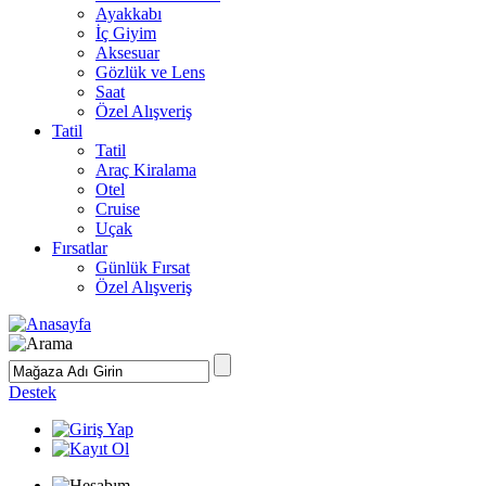
Ayakkabı
İç Giyim
Aksesuar
Gözlük ve Lens
Saat
Özel Alışveriş
Tatil
Tatil
Araç Kiralama
Otel
Cruise
Uçak
Fırsatlar
Günlük Fırsat
Özel Alışveriş
Destek