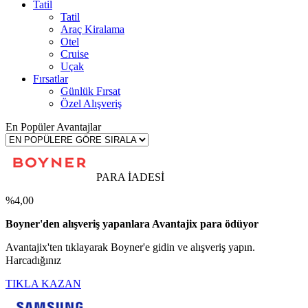
Tatil
Tatil
Araç Kiralama
Otel
Cruise
Uçak
Fırsatlar
Günlük Fırsat
Özel Alışveriş
En Popüler Avantajlar
PARA İADESİ
%4,00
Boyner'den alışveriş yapanlara Avantajix para ödüyor
Avantajix'ten tıklayarak Boyner'e gidin ve alışveriş yapın.
Harcadığınız
TIKLA KAZAN