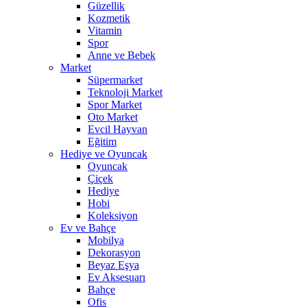
Güzellik
Kozmetik
Vitamin
Spor
Anne ve Bebek
Market
Süpermarket
Teknoloji Market
Spor Market
Oto Market
Evcil Hayvan
Eğitim
Hediye ve Oyuncak
Oyuncak
Çiçek
Hediye
Hobi
Koleksiyon
Ev ve Bahçe
Mobilya
Dekorasyon
Beyaz Eşya
Ev Aksesuarı
Bahçe
Ofis