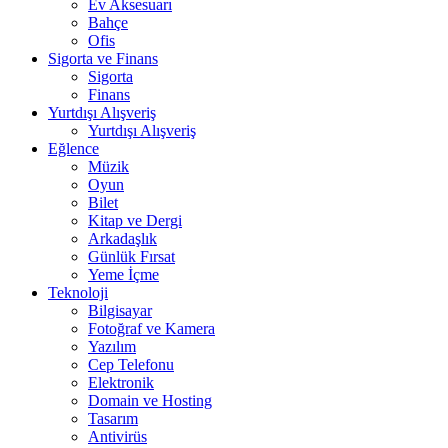
Ev Aksesuarı
Bahçe
Ofis
Sigorta ve Finans
Sigorta
Finans
Yurtdışı Alışveriş
Yurtdışı Alışveriş
Eğlence
Müzik
Oyun
Bilet
Kitap ve Dergi
Arkadaşlık
Günlük Fırsat
Yeme İçme
Teknoloji
Bilgisayar
Fotoğraf ve Kamera
Yazılım
Cep Telefonu
Elektronik
Domain ve Hosting
Tasarım
Antivirüs