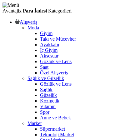
Avantajix
Para İadesi
Kategorileri
Alışveriş
Moda
Giyim
Takı ve Mücevher
Ayakkabı
İç Giyim
Aksesuar
Gözlük ve Lens
Saat
Özel Alışveriş
Sağlık ve Güzellik
Gözlük ve Lens
Sağlık
Güzellik
Kozmetik
Vitamin
Spor
Anne ve Bebek
Market
Süpermarket
Teknoloji Market