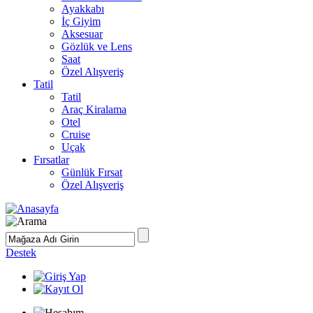
Ayakkabı
İç Giyim
Aksesuar
Gözlük ve Lens
Saat
Özel Alışveriş
Tatil
Tatil
Araç Kiralama
Otel
Cruise
Uçak
Fırsatlar
Günlük Fırsat
Özel Alışveriş
Destek