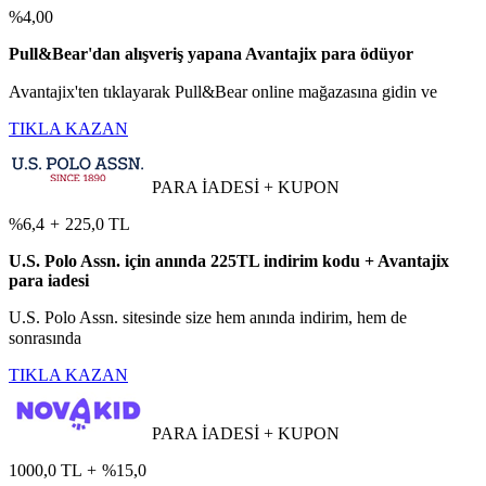
%4,00
Pull&Bear'dan alışveriş yapana Avantajix para ödüyor
Avantajix'ten tıklayarak Pull&Bear online mağazasına gidin ve
TIKLA KAZAN
PARA İADESİ + KUPON
%6,4
+
225,0 TL
U.S. Polo Assn. için anında 225TL indirim kodu + Avantajix
para iadesi
U.S. Polo Assn. sitesinde size hem anında indirim, hem de
sonrasında
TIKLA KAZAN
PARA İADESİ + KUPON
1000,0 TL
+
%15,0