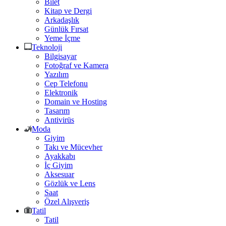
Bilet
Kitap ve Dergi
Arkadaşlık
Günlük Fırsat
Yeme İçme
Teknoloji
Bilgisayar
Fotoğraf ve Kamera
Yazılım
Cep Telefonu
Elektronik
Domain ve Hosting
Tasarım
Antivirüs
Moda
Giyim
Takı ve Mücevher
Ayakkabı
İç Giyim
Aksesuar
Gözlük ve Lens
Saat
Özel Alışveriş
Tatil
Tatil