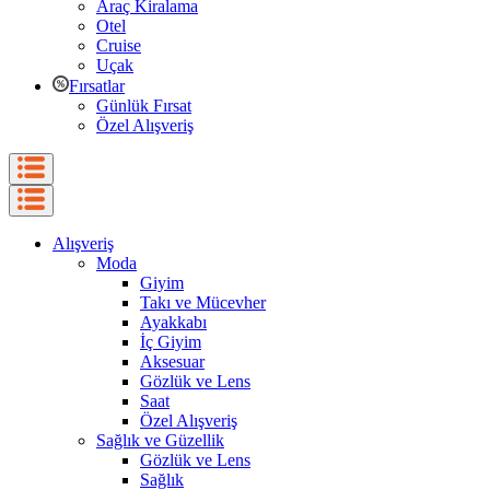
Araç Kiralama
Otel
Cruise
Uçak
Fırsatlar
Günlük Fırsat
Özel Alışveriş
Alışveriş
Moda
Giyim
Takı ve Mücevher
Ayakkabı
İç Giyim
Aksesuar
Gözlük ve Lens
Saat
Özel Alışveriş
Sağlık ve Güzellik
Gözlük ve Lens
Sağlık