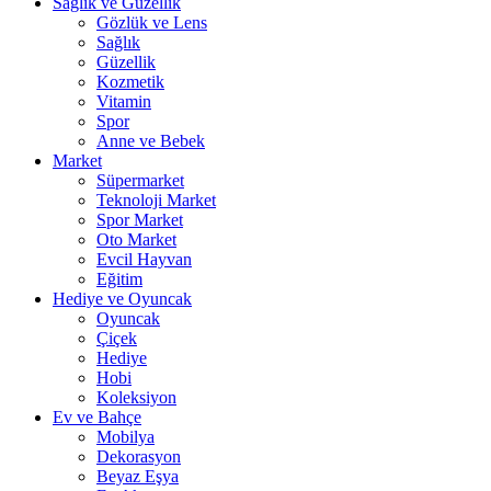
Sağlık ve Güzellik
Gözlük ve Lens
Sağlık
Güzellik
Kozmetik
Vitamin
Spor
Anne ve Bebek
Market
Süpermarket
Teknoloji Market
Spor Market
Oto Market
Evcil Hayvan
Eğitim
Hediye ve Oyuncak
Oyuncak
Çiçek
Hediye
Hobi
Koleksiyon
Ev ve Bahçe
Mobilya
Dekorasyon
Beyaz Eşya