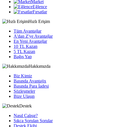
Market
Eğlence
Fırsatlar
Hızlı Erişim
Tüm Avantajlar
A'dan Z'ye Avantajlar
En Yeni Avantajlar
10 TL Kazan
5 TL Kazan
Bağış Yap
Hakkımızda
Biz Kimiz
Basında Avantajix
Basında Para İadesi
Sözleşmeler
Bize Ulaşın
Destek
Nasıl Çalışır?
Sıkça Sorulan Sorular
Destek Ekibi