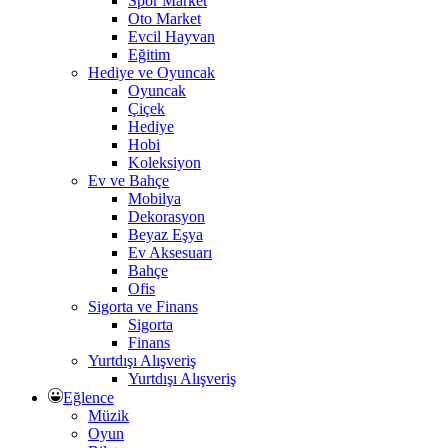
Spor Market
Oto Market
Evcil Hayvan
Eğitim
Hediye ve Oyuncak
Oyuncak
Çiçek
Hediye
Hobi
Koleksiyon
Ev ve Bahçe
Mobilya
Dekorasyon
Beyaz Eşya
Ev Aksesuarı
Bahçe
Ofis
Sigorta ve Finans
Sigorta
Finans
Yurtdışı Alışveriş
Yurtdışı Alışveriş
Eğlence
Müzik
Oyun