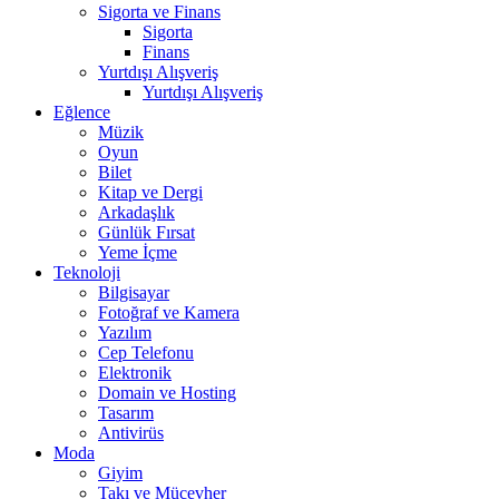
Sigorta ve Finans
Sigorta
Finans
Yurtdışı Alışveriş
Yurtdışı Alışveriş
Eğlence
Müzik
Oyun
Bilet
Kitap ve Dergi
Arkadaşlık
Günlük Fırsat
Yeme İçme
Teknoloji
Bilgisayar
Fotoğraf ve Kamera
Yazılım
Cep Telefonu
Elektronik
Domain ve Hosting
Tasarım
Antivirüs
Moda
Giyim
Takı ve Mücevher