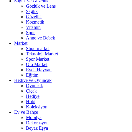
Sağlık ve Güzellik
Gözlük ve Lens
Sağlık
Güzellik
Kozmetik
Vitamin
Spor
Anne ve Bebek
Market
Süpermarket
Teknoloji Market
Spor Market
Oto Market
Evcil Hayvan
Eğitim
Hediye ve Oyuncak
Oyuncak
Çiçek
Hediye
Hobi
Koleksiyon
Ev ve Bahçe
Mobilya
Dekorasyon
Beyaz Eşya