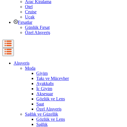
Araç Kiralama
Otel
Cruise
Uçak
Fırsatlar
Günlük Fırsat
Özel Alışveriş
Alışveriş
Moda
Giyim
Takı ve Mücevher
Ayakkabı
İç Giyim
Aksesuar
Gözlük ve Lens
Saat
Özel Alışveriş
Sağlık ve Güzellik
Gözlük ve Lens
Sağlık