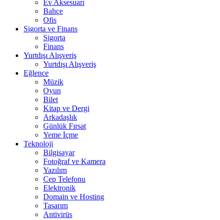
Ev Aksesuarı
Bahçe
Ofis
Sigorta ve Finans
Sigorta
Finans
Yurtdışı Alışveriş
Yurtdışı Alışveriş
Eğlence
Müzik
Oyun
Bilet
Kitap ve Dergi
Arkadaşlık
Günlük Fırsat
Yeme İçme
Teknoloji
Bilgisayar
Fotoğraf ve Kamera
Yazılım
Cep Telefonu
Elektronik
Domain ve Hosting
Tasarım
Antivirüs