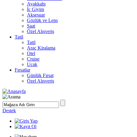
Ayakkabı
İç Giyim
Aksesuar
Gözlük ve Lens
Saat
Özel Alışveriş
Tatil
Tatil
Araç Kiralama
Otel
Cruise
Uçak
Fırsatlar
Günlük Fırsat
Özel Alışveriş
Destek