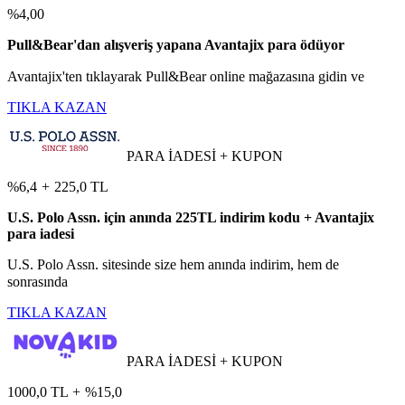
%4,00
Pull&Bear'dan alışveriş yapana Avantajix para ödüyor
Avantajix'ten tıklayarak Pull&Bear online mağazasına gidin ve
TIKLA KAZAN
PARA İADESİ + KUPON
%6,4
+
225,0 TL
U.S. Polo Assn. için anında 225TL indirim kodu + Avantajix
para iadesi
U.S. Polo Assn. sitesinde size hem anında indirim, hem de
sonrasında
TIKLA KAZAN
PARA İADESİ + KUPON
1000,0 TL
+
%15,0