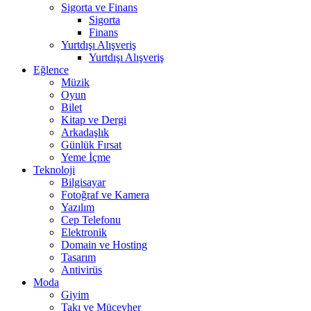
Sigorta ve Finans
Sigorta
Finans
Yurtdışı Alışveriş
Yurtdışı Alışveriş
Eğlence
Müzik
Oyun
Bilet
Kitap ve Dergi
Arkadaşlık
Günlük Fırsat
Yeme İçme
Teknoloji
Bilgisayar
Fotoğraf ve Kamera
Yazılım
Cep Telefonu
Elektronik
Domain ve Hosting
Tasarım
Antivirüs
Moda
Giyim
Takı ve Mücevher