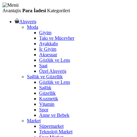
Avantajix
Para İadesi
Kategorileri
Alışveriş
Moda
Giyim
Takı ve Mücevher
Ayakkabı
İç Giyim
Aksesuar
Gözlük ve Lens
Saat
Özel Alışveriş
Sağlık ve Güzellik
Gözlük ve Lens
Sağlık
Güzellik
Kozmetik
Vitamin
Spor
Anne ve Bebek
Market
Süpermarket
Teknoloji Market