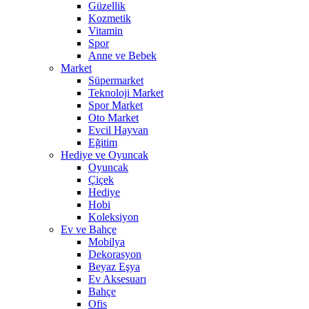
Güzellik
Kozmetik
Vitamin
Spor
Anne ve Bebek
Market
Süpermarket
Teknoloji Market
Spor Market
Oto Market
Evcil Hayvan
Eğitim
Hediye ve Oyuncak
Oyuncak
Çiçek
Hediye
Hobi
Koleksiyon
Ev ve Bahçe
Mobilya
Dekorasyon
Beyaz Eşya
Ev Aksesuarı
Bahçe
Ofis