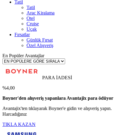
Tatil
Tatil
Araç Kiralama
Otel
Cruise
Uçak
Fırsatlar
Günlük Fırsat
Özel Alışveriş
En Popüler Avantajlar
PARA İADESİ
%4,00
Boyner'den alışveriş yapanlara Avantajix para ödüyor
Avantajix'ten tıklayarak Boyner'e gidin ve alışveriş yapın.
Harcadığınız
TIKLA KAZAN