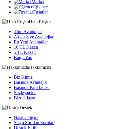
Market
Eğlence
Fırsatlar
Hızlı Erişim
Tüm Avantajlar
A'dan Z'ye Avantajlar
En Yeni Avantajlar
10 TL Kazan
5 TL Kazan
Bağış Yap
Hakkımızda
Biz Kimiz
Basında Avantajix
Basında Para İadesi
Sözleşmeler
Bize Ulaşın
Destek
Nasıl Çalışır?
Sıkça Sorulan Sorular
Destek Ekibi