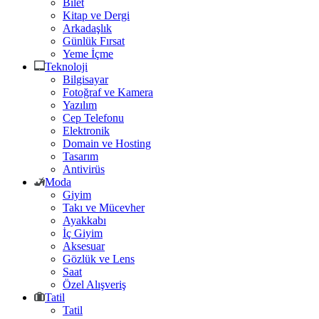
Bilet
Kitap ve Dergi
Arkadaşlık
Günlük Fırsat
Yeme İçme
Teknoloji
Bilgisayar
Fotoğraf ve Kamera
Yazılım
Cep Telefonu
Elektronik
Domain ve Hosting
Tasarım
Antivirüs
Moda
Giyim
Takı ve Mücevher
Ayakkabı
İç Giyim
Aksesuar
Gözlük ve Lens
Saat
Özel Alışveriş
Tatil
Tatil