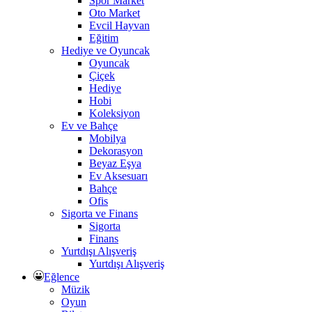
Spor Market
Oto Market
Evcil Hayvan
Eğitim
Hediye ve Oyuncak
Oyuncak
Çiçek
Hediye
Hobi
Koleksiyon
Ev ve Bahçe
Mobilya
Dekorasyon
Beyaz Eşya
Ev Aksesuarı
Bahçe
Ofis
Sigorta ve Finans
Sigorta
Finans
Yurtdışı Alışveriş
Yurtdışı Alışveriş
Eğlence
Müzik
Oyun