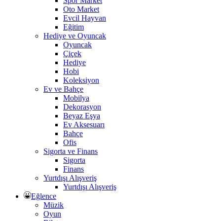
Spor Market
Oto Market
Evcil Hayvan
Eğitim
Hediye ve Oyuncak
Oyuncak
Çiçek
Hediye
Hobi
Koleksiyon
Ev ve Bahçe
Mobilya
Dekorasyon
Beyaz Eşya
Ev Aksesuarı
Bahçe
Ofis
Sigorta ve Finans
Sigorta
Finans
Yurtdışı Alışveriş
Yurtdışı Alışveriş
Eğlence
Müzik
Oyun