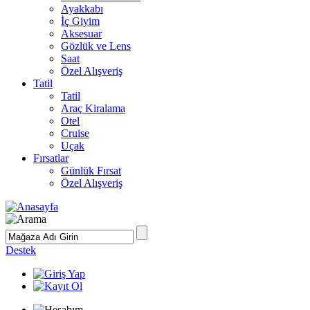
Ayakkabı
İç Giyim
Aksesuar
Gözlük ve Lens
Saat
Özel Alışveriş
Tatil
Tatil
Araç Kiralama
Otel
Cruise
Uçak
Fırsatlar
Günlük Fırsat
Özel Alışveriş
Destek