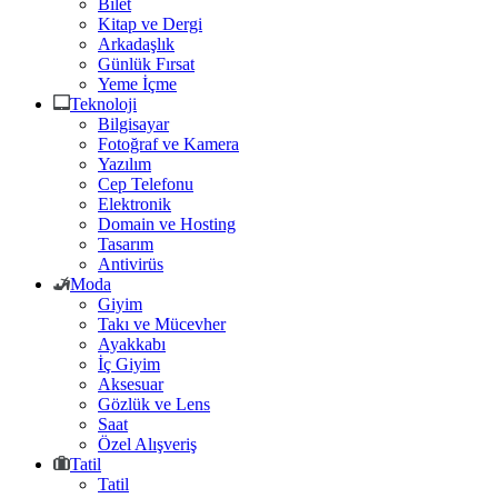
Bilet
Kitap ve Dergi
Arkadaşlık
Günlük Fırsat
Yeme İçme
Teknoloji
Bilgisayar
Fotoğraf ve Kamera
Yazılım
Cep Telefonu
Elektronik
Domain ve Hosting
Tasarım
Antivirüs
Moda
Giyim
Takı ve Mücevher
Ayakkabı
İç Giyim
Aksesuar
Gözlük ve Lens
Saat
Özel Alışveriş
Tatil
Tatil