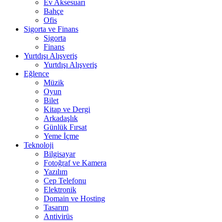
Ev Aksesuarı
Bahçe
Ofis
Sigorta ve Finans
Sigorta
Finans
Yurtdışı Alışveriş
Yurtdışı Alışveriş
Eğlence
Müzik
Oyun
Bilet
Kitap ve Dergi
Arkadaşlık
Günlük Fırsat
Yeme İçme
Teknoloji
Bilgisayar
Fotoğraf ve Kamera
Yazılım
Cep Telefonu
Elektronik
Domain ve Hosting
Tasarım
Antivirüs