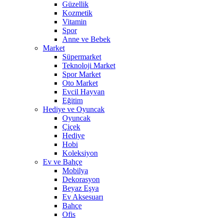
Güzellik
Kozmetik
Vitamin
Spor
Anne ve Bebek
Market
Süpermarket
Teknoloji Market
Spor Market
Oto Market
Evcil Hayvan
Eğitim
Hediye ve Oyuncak
Oyuncak
Çiçek
Hediye
Hobi
Koleksiyon
Ev ve Bahçe
Mobilya
Dekorasyon
Beyaz Eşya
Ev Aksesuarı
Bahçe
Ofis