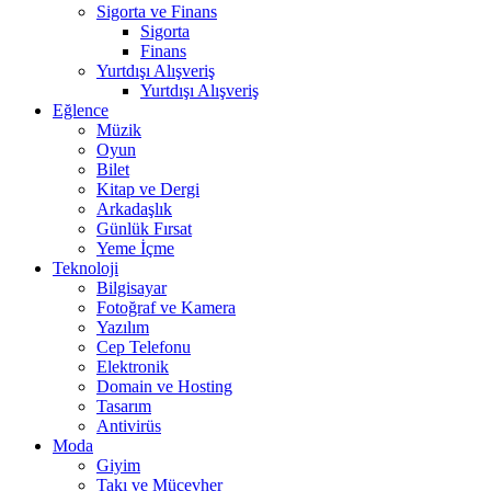
Sigorta ve Finans
Sigorta
Finans
Yurtdışı Alışveriş
Yurtdışı Alışveriş
Eğlence
Müzik
Oyun
Bilet
Kitap ve Dergi
Arkadaşlık
Günlük Fırsat
Yeme İçme
Teknoloji
Bilgisayar
Fotoğraf ve Kamera
Yazılım
Cep Telefonu
Elektronik
Domain ve Hosting
Tasarım
Antivirüs
Moda
Giyim
Takı ve Mücevher