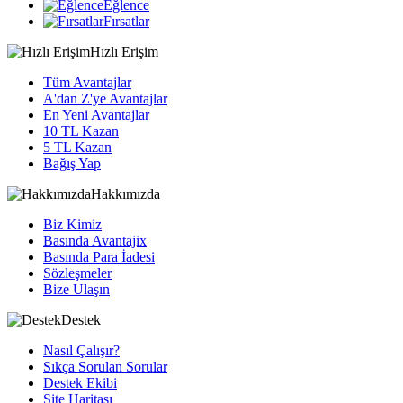
Eğlence
Fırsatlar
Hızlı Erişim
Tüm Avantajlar
A'dan Z'ye Avantajlar
En Yeni Avantajlar
10 TL Kazan
5 TL Kazan
Bağış Yap
Hakkımızda
Biz Kimiz
Basında Avantajix
Basında Para İadesi
Sözleşmeler
Bize Ulaşın
Destek
Nasıl Çalışır?
Sıkça Sorulan Sorular
Destek Ekibi
Site Haritası