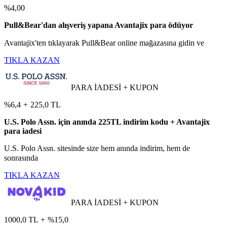
%4,00
Pull&Bear'dan alışveriş yapana Avantajix para ödüyor
Avantajix'ten tıklayarak Pull&Bear online mağazasına gidin ve
TIKLA KAZAN
PARA İADESİ + KUPON
%6,4
+
225,0 TL
U.S. Polo Assn. için anında 225TL indirim kodu + Avantajix
para iadesi
U.S. Polo Assn. sitesinde size hem anında indirim, hem de
sonrasında
TIKLA KAZAN
PARA İADESİ + KUPON
1000,0 TL
+
%15,0