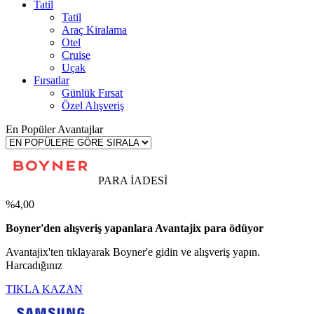
Tatil
Tatil
Araç Kiralama
Otel
Cruise
Uçak
Fırsatlar
Günlük Fırsat
Özel Alışveriş
En Popüler Avantajlar
PARA İADESİ
%4,00
Boyner'den alışveriş yapanlara Avantajix para ödüyor
Avantajix'ten tıklayarak Boyner'e gidin ve alışveriş yapın.
Harcadığınız
TIKLA KAZAN