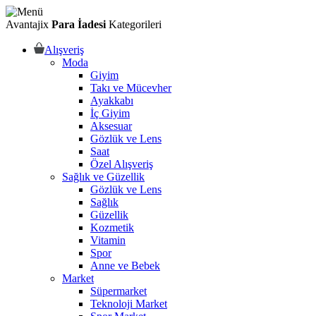
Avantajix
Para İadesi
Kategorileri
Alışveriş
Moda
Giyim
Takı ve Mücevher
Ayakkabı
İç Giyim
Aksesuar
Gözlük ve Lens
Saat
Özel Alışveriş
Sağlık ve Güzellik
Gözlük ve Lens
Sağlık
Güzellik
Kozmetik
Vitamin
Spor
Anne ve Bebek
Market
Süpermarket
Teknoloji Market