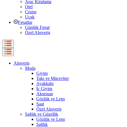
Araç Kiralama
Otel
Cruise
Uçak
Fırsatlar
Günlük Fırsat
Özel Alışveriş
Alışveriş
Moda
Giyim
Takı ve Mücevher
Ayakkabı
İç Giyim
Aksesuar
Gözlük ve Lens
Saat
Özel Alışveriş
Sağlık ve Güzellik
Gözlük ve Lens
Sağlık