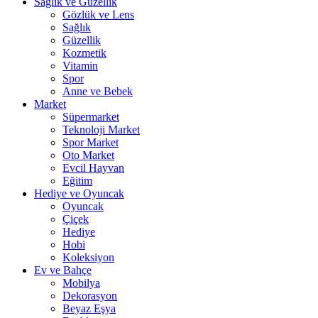
Sağlık ve Güzellik
Gözlük ve Lens
Sağlık
Güzellik
Kozmetik
Vitamin
Spor
Anne ve Bebek
Market
Süpermarket
Teknoloji Market
Spor Market
Oto Market
Evcil Hayvan
Eğitim
Hediye ve Oyuncak
Oyuncak
Çiçek
Hediye
Hobi
Koleksiyon
Ev ve Bahçe
Mobilya
Dekorasyon
Beyaz Eşya