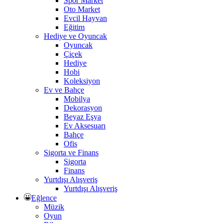
Spor Market
Oto Market
Evcil Hayvan
Eğitim
Hediye ve Oyuncak
Oyuncak
Çiçek
Hediye
Hobi
Koleksiyon
Ev ve Bahçe
Mobilya
Dekorasyon
Beyaz Eşya
Ev Aksesuarı
Bahçe
Ofis
Sigorta ve Finans
Sigorta
Finans
Yurtdışı Alışveriş
Yurtdışı Alışveriş
Eğlence
Müzik
Oyun