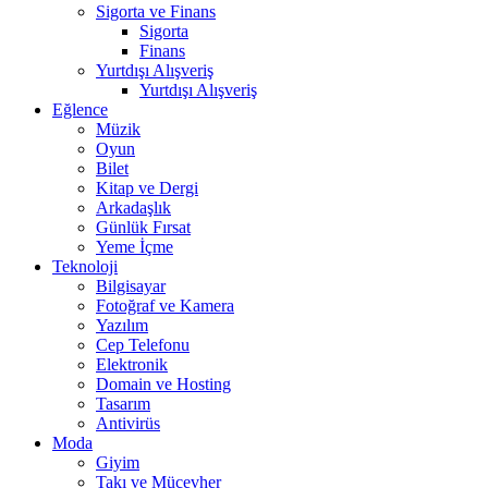
Sigorta ve Finans
Sigorta
Finans
Yurtdışı Alışveriş
Yurtdışı Alışveriş
Eğlence
Müzik
Oyun
Bilet
Kitap ve Dergi
Arkadaşlık
Günlük Fırsat
Yeme İçme
Teknoloji
Bilgisayar
Fotoğraf ve Kamera
Yazılım
Cep Telefonu
Elektronik
Domain ve Hosting
Tasarım
Antivirüs
Moda
Giyim
Takı ve Mücevher