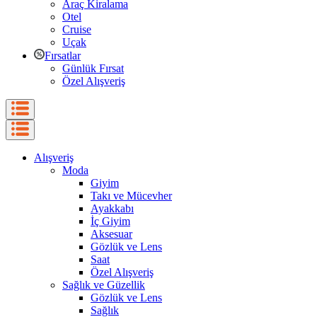
Araç Kiralama
Otel
Cruise
Uçak
Fırsatlar
Günlük Fırsat
Özel Alışveriş
Alışveriş
Moda
Giyim
Takı ve Mücevher
Ayakkabı
İç Giyim
Aksesuar
Gözlük ve Lens
Saat
Özel Alışveriş
Sağlık ve Güzellik
Gözlük ve Lens
Sağlık