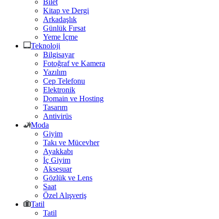
Bilet
Kitap ve Dergi
Arkadaşlık
Günlük Fırsat
Yeme İçme
Teknoloji
Bilgisayar
Fotoğraf ve Kamera
Yazılım
Cep Telefonu
Elektronik
Domain ve Hosting
Tasarım
Antivirüs
Moda
Giyim
Takı ve Mücevher
Ayakkabı
İç Giyim
Aksesuar
Gözlük ve Lens
Saat
Özel Alışveriş
Tatil
Tatil