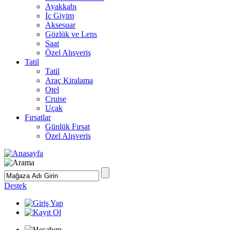
Ayakkabı
İç Giyim
Aksesuar
Gözlük ve Lens
Saat
Özel Alışveriş
Tatil
Tatil
Araç Kiralama
Otel
Cruise
Uçak
Fırsatlar
Günlük Fırsat
Özel Alışveriş
Destek