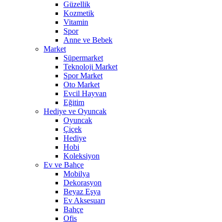
Güzellik
Kozmetik
Vitamin
Spor
Anne ve Bebek
Market
Süpermarket
Teknoloji Market
Spor Market
Oto Market
Evcil Hayvan
Eğitim
Hediye ve Oyuncak
Oyuncak
Çiçek
Hediye
Hobi
Koleksiyon
Ev ve Bahçe
Mobilya
Dekorasyon
Beyaz Eşya
Ev Aksesuarı
Bahçe
Ofis