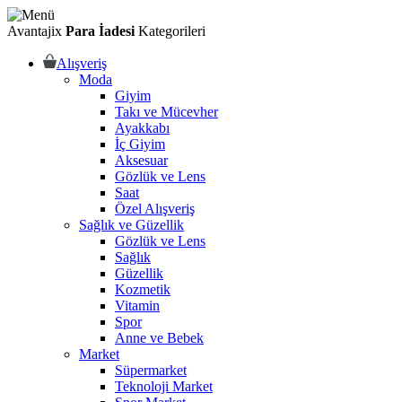
Avantajix
Para İadesi
Kategorileri
Alışveriş
Moda
Giyim
Takı ve Mücevher
Ayakkabı
İç Giyim
Aksesuar
Gözlük ve Lens
Saat
Özel Alışveriş
Sağlık ve Güzellik
Gözlük ve Lens
Sağlık
Güzellik
Kozmetik
Vitamin
Spor
Anne ve Bebek
Market
Süpermarket
Teknoloji Market