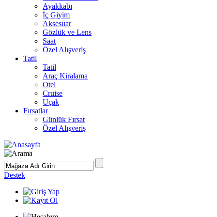
Ayakkabı
İç Giyim
Aksesuar
Gözlük ve Lens
Saat
Özel Alışveriş
Tatil
Tatil
Araç Kiralama
Otel
Cruise
Uçak
Fırsatlar
Günlük Fırsat
Özel Alışveriş
Destek