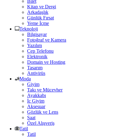
Bilet
Kitap ve Dergi
Arkadaşlık
Günlük Fırsat
Yeme İçme
Teknoloji
Bilgisayar
Fotoğraf ve Kamera
Yazılım
Cep Telefonu
Elektronik
Domain ve Hosting
Tasarım
Antivirüs
Moda
Giyim
Takı ve Mücevher
Ayakkabı
İç Giyim
Aksesuar
Gözlük ve Lens
Saat
Özel Alışveriş
Tatil
Tatil