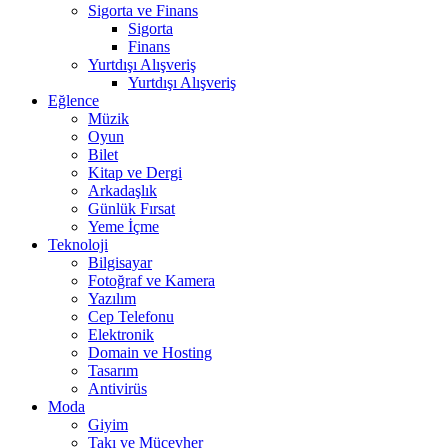
Sigorta ve Finans
Sigorta
Finans
Yurtdışı Alışveriş
Yurtdışı Alışveriş
Eğlence
Müzik
Oyun
Bilet
Kitap ve Dergi
Arkadaşlık
Günlük Fırsat
Yeme İçme
Teknoloji
Bilgisayar
Fotoğraf ve Kamera
Yazılım
Cep Telefonu
Elektronik
Domain ve Hosting
Tasarım
Antivirüs
Moda
Giyim
Takı ve Mücevher