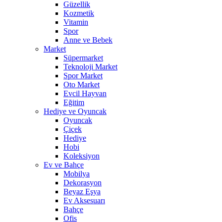
Güzellik
Kozmetik
Vitamin
Spor
Anne ve Bebek
Market
Süpermarket
Teknoloji Market
Spor Market
Oto Market
Evcil Hayvan
Eğitim
Hediye ve Oyuncak
Oyuncak
Çiçek
Hediye
Hobi
Koleksiyon
Ev ve Bahçe
Mobilya
Dekorasyon
Beyaz Eşya
Ev Aksesuarı
Bahçe
Ofis