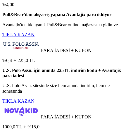
%4,00
Pull&Bear'dan alışveriş yapana Avantajix para ödüyor
Avantajix'ten tıklayarak Pull&Bear online mağazasına gidin ve
TIKLA KAZAN
PARA İADESİ + KUPON
%6,4
+
225,0 TL
U.S. Polo Assn. için anında 225TL indirim kodu + Avantajix
para iadesi
U.S. Polo Assn. sitesinde size hem anında indirim, hem de
sonrasında
TIKLA KAZAN
PARA İADESİ + KUPON
1000,0 TL
+
%15,0