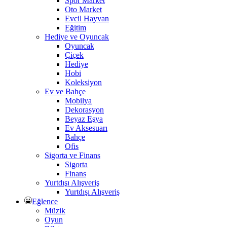
Spor Market
Oto Market
Evcil Hayvan
Eğitim
Hediye ve Oyuncak
Oyuncak
Çiçek
Hediye
Hobi
Koleksiyon
Ev ve Bahçe
Mobilya
Dekorasyon
Beyaz Eşya
Ev Aksesuarı
Bahçe
Ofis
Sigorta ve Finans
Sigorta
Finans
Yurtdışı Alışveriş
Yurtdışı Alışveriş
Eğlence
Müzik
Oyun