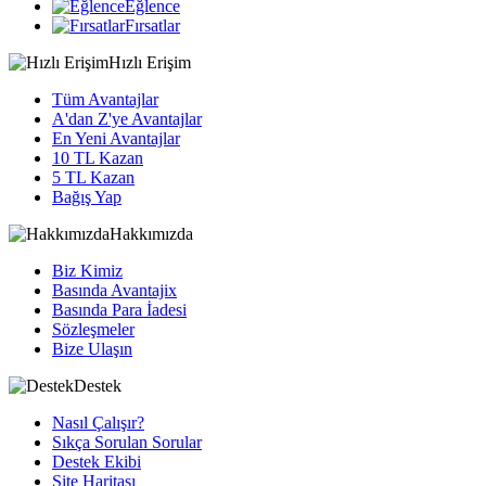
Eğlence
Fırsatlar
Hızlı Erişim
Tüm Avantajlar
A'dan Z'ye Avantajlar
En Yeni Avantajlar
10 TL Kazan
5 TL Kazan
Bağış Yap
Hakkımızda
Biz Kimiz
Basında Avantajix
Basında Para İadesi
Sözleşmeler
Bize Ulaşın
Destek
Nasıl Çalışır?
Sıkça Sorulan Sorular
Destek Ekibi
Site Haritası