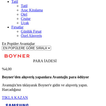
Tatil
Tatil
Araç Kiralama
Otel
Cruise
Uçak
Fırsatlar
Günlük Fırsat
Özel Alışveriş
En Popüler Avantajlar
PARA İADESİ
%4,00
Boyner'den alışveriş yapanlara Avantajix para ödüyor
Avantajix'ten tıklayarak Boyner'e gidin ve alışveriş yapın.
Harcadığınız
TIKLA KAZAN