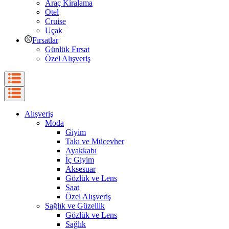
Araç Kiralama
Otel
Cruise
Uçak
Fırsatlar
Günlük Fırsat
Özel Alışveriş
Alışveriş
Moda
Giyim
Takı ve Mücevher
Ayakkabı
İç Giyim
Aksesuar
Gözlük ve Lens
Saat
Özel Alışveriş
Sağlık ve Güzellik
Gözlük ve Lens
Sağlık