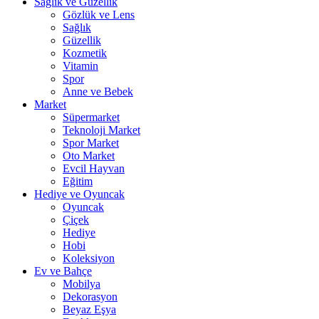
Sağlık ve Güzellik
Gözlük ve Lens
Sağlık
Güzellik
Kozmetik
Vitamin
Spor
Anne ve Bebek
Market
Süpermarket
Teknoloji Market
Spor Market
Oto Market
Evcil Hayvan
Eğitim
Hediye ve Oyuncak
Oyuncak
Çiçek
Hediye
Hobi
Koleksiyon
Ev ve Bahçe
Mobilya
Dekorasyon
Beyaz Eşya