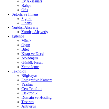
Ev Aksesuarı
Bahçe
Ofis
Sigorta ve Finans
Sigorta
Finans
Yurtdışı Alışveriş
Yurtdışı Alışveriş
Eğlence
Müzik
Oyun
Bilet
Kitap ve Dergi
Arkadaşlık
Günlük Fırsat
Yeme İçme
Teknoloji
Bilgisayar
Fotoğraf ve Kamera
Yazılım
Cep Telefonu
Elektronik
Domain ve Hosting
Tasarım
Antivirüs