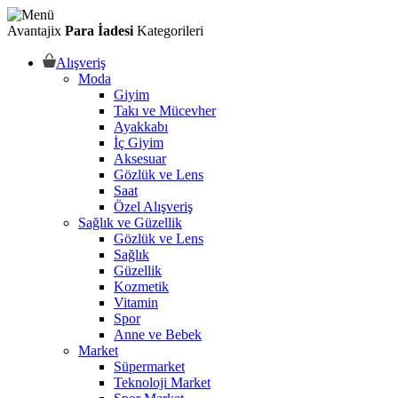
Avantajix
Para İadesi
Kategorileri
Alışveriş
Moda
Giyim
Takı ve Mücevher
Ayakkabı
İç Giyim
Aksesuar
Gözlük ve Lens
Saat
Özel Alışveriş
Sağlık ve Güzellik
Gözlük ve Lens
Sağlık
Güzellik
Kozmetik
Vitamin
Spor
Anne ve Bebek
Market
Süpermarket
Teknoloji Market