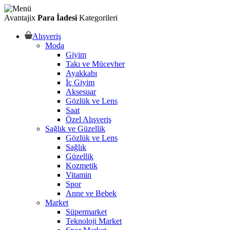
Avantajix
Para İadesi
Kategorileri
Alışveriş
Moda
Giyim
Takı ve Mücevher
Ayakkabı
İç Giyim
Aksesuar
Gözlük ve Lens
Saat
Özel Alışveriş
Sağlık ve Güzellik
Gözlük ve Lens
Sağlık
Güzellik
Kozmetik
Vitamin
Spor
Anne ve Bebek
Market
Süpermarket
Teknoloji Market