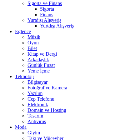
Sigorta ve Finans
Sigorta
Finans
Yurtdışı Alışveriş
Yurtdışı Alışveriş
Eğlence
Müzik
Oyun
Bilet
Kitap ve Dergi
Arkadaşlık
Günlük Fırsat
Yeme İçme
Teknoloji
Bilgisayar
Fotoğraf ve Kamera
Yazılım
Cep Telefonu
Elektronik
Domain ve Hosting
Tasarım
Antivirüs
Moda
Giyim
Takı ve Mücevher