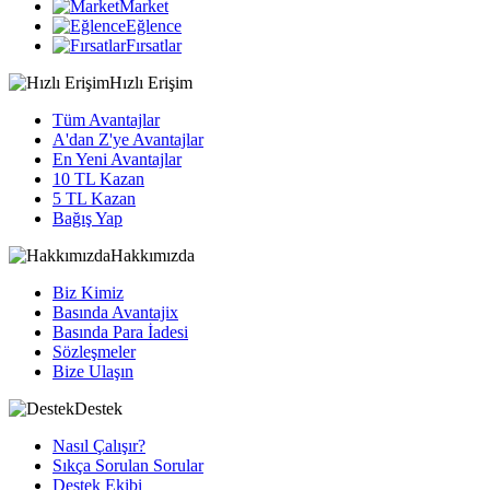
Market
Eğlence
Fırsatlar
Hızlı Erişim
Tüm Avantajlar
A'dan Z'ye Avantajlar
En Yeni Avantajlar
10 TL Kazan
5 TL Kazan
Bağış Yap
Hakkımızda
Biz Kimiz
Basında Avantajix
Basında Para İadesi
Sözleşmeler
Bize Ulaşın
Destek
Nasıl Çalışır?
Sıkça Sorulan Sorular
Destek Ekibi