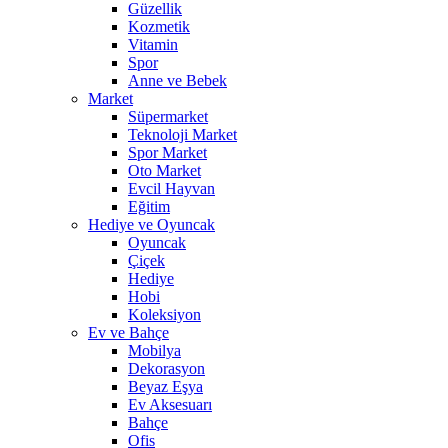
Güzellik
Kozmetik
Vitamin
Spor
Anne ve Bebek
Market
Süpermarket
Teknoloji Market
Spor Market
Oto Market
Evcil Hayvan
Eğitim
Hediye ve Oyuncak
Oyuncak
Çiçek
Hediye
Hobi
Koleksiyon
Ev ve Bahçe
Mobilya
Dekorasyon
Beyaz Eşya
Ev Aksesuarı
Bahçe
Ofis