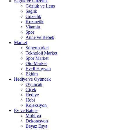
Sağlık ve Güzellik
Gözlük ve Lens
Sağlık
Güzellik
Kozmetik
Vitamin
Spor
Anne ve Bebek
Market
Süpermarket
Teknoloji Market
Spor Market
Oto Market
Evcil Hayvan
Eğitim
Hediye ve Oyuncak
Oyuncak
Çiçek
Hediye
Hobi
Koleksiyon
Ev ve Bahçe
Mobilya
Dekorasyon
Beyaz Eşya