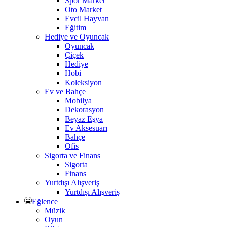
Spor Market
Oto Market
Evcil Hayvan
Eğitim
Hediye ve Oyuncak
Oyuncak
Çiçek
Hediye
Hobi
Koleksiyon
Ev ve Bahçe
Mobilya
Dekorasyon
Beyaz Eşya
Ev Aksesuarı
Bahçe
Ofis
Sigorta ve Finans
Sigorta
Finans
Yurtdışı Alışveriş
Yurtdışı Alışveriş
Eğlence
Müzik
Oyun