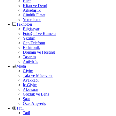
Bilet
Kitap ve Dergi
Arkadaşlık
Günlük Fırsat
Yeme İçme
Teknoloji
Bilgisayar
Fotoğraf ve Kamera
Yazılım
Cep Telefonu
Elektronik
Domain ve Hosting
Tasarım
Antivirüs
Moda
Giyim
Takı ve Mücevher
Ayakkabı
İç Giyim
Aksesuar
Gözlük ve Lens
Saat
Özel Alışveriş
Tatil
Tatil