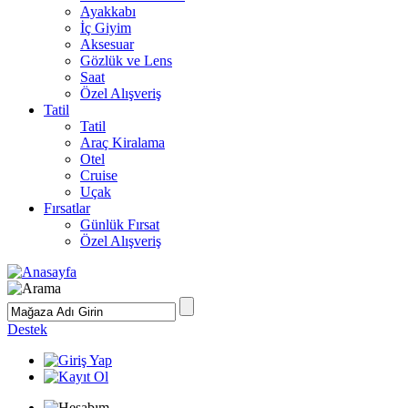
Ayakkabı
İç Giyim
Aksesuar
Gözlük ve Lens
Saat
Özel Alışveriş
Tatil
Tatil
Araç Kiralama
Otel
Cruise
Uçak
Fırsatlar
Günlük Fırsat
Özel Alışveriş
Destek