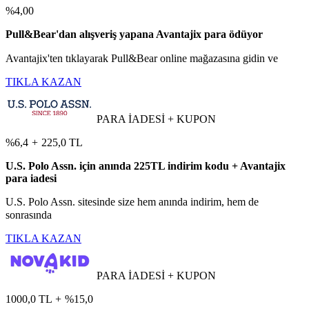
%4,00
Pull&Bear'dan alışveriş yapana Avantajix para ödüyor
Avantajix'ten tıklayarak Pull&Bear online mağazasına gidin ve
TIKLA KAZAN
PARA İADESİ + KUPON
%6,4
+
225,0 TL
U.S. Polo Assn. için anında 225TL indirim kodu + Avantajix
para iadesi
U.S. Polo Assn. sitesinde size hem anında indirim, hem de
sonrasında
TIKLA KAZAN
PARA İADESİ + KUPON
1000,0 TL
+
%15,0