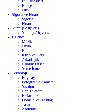
Ev Aksesuarı
Bahçe
Ofis
Sigorta ve Finans
Sigorta
Finans
Yurtdışı Alışveriş
Yurtdışı Alışveriş
Eğlence
Müzik
Oyun
Bilet
Kitap ve Dergi
Arkadaşlık
Günlük Fırsat
Yeme İçme
Teknoloji
Bilgisayar
Fotoğraf ve Kamera
Yazılım
Cep Telefonu
Elektronik
Domain ve Hosting
Tasarım
Antivirüs