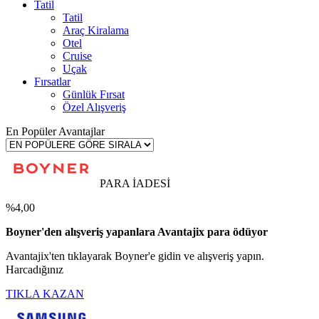
Tatil
Tatil
Araç Kiralama
Otel
Cruise
Uçak
Fırsatlar
Günlük Fırsat
Özel Alışveriş
En Popüler Avantajlar
PARA İADESİ
%4,00
Boyner'den alışveriş yapanlara Avantajix para ödüyor
Avantajix'ten tıklayarak Boyner'e gidin ve alışveriş yapın.
Harcadığınız
TIKLA KAZAN