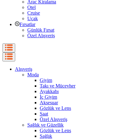
Araç Kiralama
Otel
Cruise
Uçak
Fırsatlar
Günlük Fırsat
Özel Alışveriş
Alışveriş
Moda
Giyim
Takı ve Mücevher
Ayakkabı
İç Giyim
Aksesuar
Gözlük ve Lens
Saat
Özel Alışveriş
Sağlık ve Güzellik
Gözlük ve Lens
Sağlık