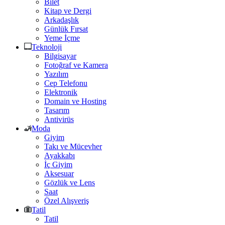
Bilet
Kitap ve Dergi
Arkadaşlık
Günlük Fırsat
Yeme İçme
Teknoloji
Bilgisayar
Fotoğraf ve Kamera
Yazılım
Cep Telefonu
Elektronik
Domain ve Hosting
Tasarım
Antivirüs
Moda
Giyim
Takı ve Mücevher
Ayakkabı
İç Giyim
Aksesuar
Gözlük ve Lens
Saat
Özel Alışveriş
Tatil
Tatil