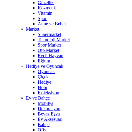
Güzellik
Kozmetik
Vitamin
Spor
Anne ve Bebek
Market
Süpermarket
Teknoloji Market
Spor Market
Oto Market
Evcil Hayvan
Eğitim
Hediye ve Oyuncak
Oyuncak
Çiçek
Hediye
Hobi
Koleksiyon
Ev ve Bahçe
Mobilya
Dekorasyon
Beyaz Eşya
Ev Aksesuarı
Bahçe
Ofis