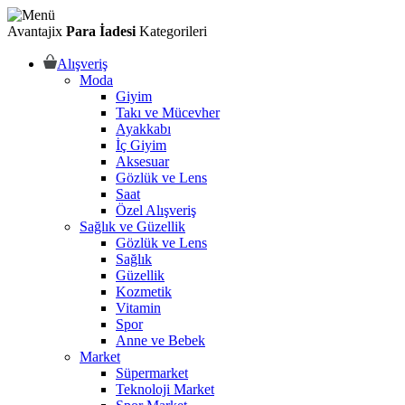
Avantajix
Para İadesi
Kategorileri
Alışveriş
Moda
Giyim
Takı ve Mücevher
Ayakkabı
İç Giyim
Aksesuar
Gözlük ve Lens
Saat
Özel Alışveriş
Sağlık ve Güzellik
Gözlük ve Lens
Sağlık
Güzellik
Kozmetik
Vitamin
Spor
Anne ve Bebek
Market
Süpermarket
Teknoloji Market