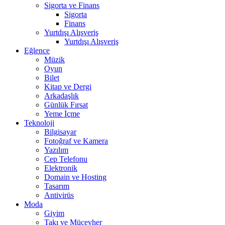
Sigorta ve Finans
Sigorta
Finans
Yurtdışı Alışveriş
Yurtdışı Alışveriş
Eğlence
Müzik
Oyun
Bilet
Kitap ve Dergi
Arkadaşlık
Günlük Fırsat
Yeme İçme
Teknoloji
Bilgisayar
Fotoğraf ve Kamera
Yazılım
Cep Telefonu
Elektronik
Domain ve Hosting
Tasarım
Antivirüs
Moda
Giyim
Takı ve Mücevher