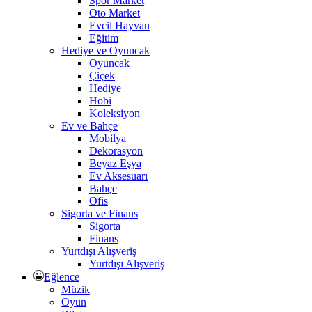
Spor Market
Oto Market
Evcil Hayvan
Eğitim
Hediye ve Oyuncak
Oyuncak
Çiçek
Hediye
Hobi
Koleksiyon
Ev ve Bahçe
Mobilya
Dekorasyon
Beyaz Eşya
Ev Aksesuarı
Bahçe
Ofis
Sigorta ve Finans
Sigorta
Finans
Yurtdışı Alışveriş
Yurtdışı Alışveriş
Eğlence
Müzik
Oyun