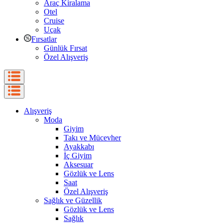
Araç Kiralama
Otel
Cruise
Uçak
Fırsatlar
Günlük Fırsat
Özel Alışveriş
Alışveriş
Moda
Giyim
Takı ve Mücevher
Ayakkabı
İç Giyim
Aksesuar
Gözlük ve Lens
Saat
Özel Alışveriş
Sağlık ve Güzellik
Gözlük ve Lens
Sağlık