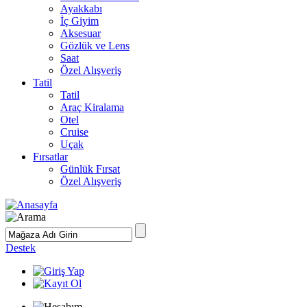
Ayakkabı
İç Giyim
Aksesuar
Gözlük ve Lens
Saat
Özel Alışveriş
Tatil
Tatil
Araç Kiralama
Otel
Cruise
Uçak
Fırsatlar
Günlük Fırsat
Özel Alışveriş
Destek