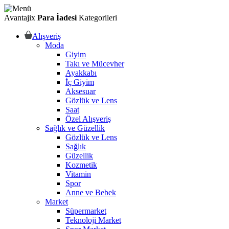
Avantajix
Para İadesi
Kategorileri
Alışveriş
Moda
Giyim
Takı ve Mücevher
Ayakkabı
İç Giyim
Aksesuar
Gözlük ve Lens
Saat
Özel Alışveriş
Sağlık ve Güzellik
Gözlük ve Lens
Sağlık
Güzellik
Kozmetik
Vitamin
Spor
Anne ve Bebek
Market
Süpermarket
Teknoloji Market