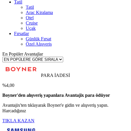
Tatil
Tatil
Araç Kiralama
Otel
Cruise
Uçak
Fırsatlar
Günlük Fırsat
Özel Alışveriş
En Popüler Avantajlar
PARA İADESİ
%4,00
Boyner'den alışveriş yapanlara Avantajix para ödüyor
Avantajix'ten tıklayarak Boyner'e gidin ve alışveriş yapın.
Harcadığınız
TIKLA KAZAN