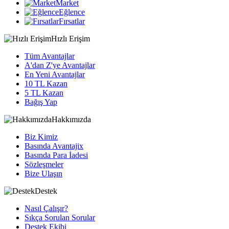
Market
Eğlence
Fırsatlar
Hızlı Erişim
Tüm Avantajlar
A'dan Z'ye Avantajlar
En Yeni Avantajlar
10 TL Kazan
5 TL Kazan
Bağış Yap
Hakkımızda
Biz Kimiz
Basında Avantajix
Basında Para İadesi
Sözleşmeler
Bize Ulaşın
Destek
Nasıl Çalışır?
Sıkça Sorulan Sorular
Destek Ekibi