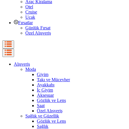
Araç Kiralama
Otel
Cruise
Uçak
Fırsatlar
Günlük Fırsat
Özel Alışveriş
Alışveriş
Moda
Giyim
Takı ve Mücevher
Ayakkabı
İç Giyim
Aksesuar
Gözlük ve Lens
Saat
Özel Alışveriş
Sağlık ve Güzellik
Gözlük ve Lens
Sağlık