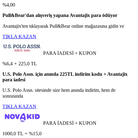
%4,00
Pull&Bear'dan alışveriş yapana Avantajix para ödüyor
Avantajix'ten tıklayarak Pull&Bear online mağazasına gidin ve
TIKLA KAZAN
PARA İADESİ + KUPON
%6,4
+
225,0 TL
U.S. Polo Assn. için anında 225TL indirim kodu + Avantajix
para iadesi
U.S. Polo Assn. sitesinde size hem anında indirim, hem de
sonrasında
TIKLA KAZAN
PARA İADESİ + KUPON
1000,0 TL
+
%15,0