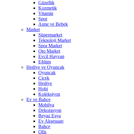
Güzellik
Kozmetik
Vitamin
Spor
Anne ve Bebek
Market
Süpermarket
Teknoloji Market
Spor Market
Oto Market
Evcil Hayvan
Eğitim
Hediye ve Oyuncak
Oyuncak
Çiçek
Hediye
Hobi
Koleksiyon
Ev ve Bahçe
Mobilya
Dekorasyon
Beyaz Eşya
Ev Aksesuarı
Bahçe
Ofis