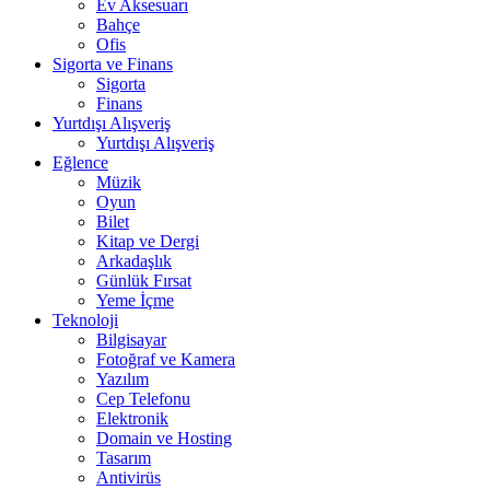
Ev Aksesuarı
Bahçe
Ofis
Sigorta ve Finans
Sigorta
Finans
Yurtdışı Alışveriş
Yurtdışı Alışveriş
Eğlence
Müzik
Oyun
Bilet
Kitap ve Dergi
Arkadaşlık
Günlük Fırsat
Yeme İçme
Teknoloji
Bilgisayar
Fotoğraf ve Kamera
Yazılım
Cep Telefonu
Elektronik
Domain ve Hosting
Tasarım
Antivirüs