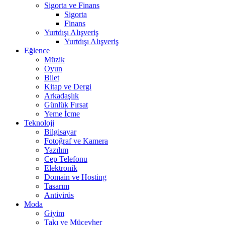
Sigorta ve Finans
Sigorta
Finans
Yurtdışı Alışveriş
Yurtdışı Alışveriş
Eğlence
Müzik
Oyun
Bilet
Kitap ve Dergi
Arkadaşlık
Günlük Fırsat
Yeme İçme
Teknoloji
Bilgisayar
Fotoğraf ve Kamera
Yazılım
Cep Telefonu
Elektronik
Domain ve Hosting
Tasarım
Antivirüs
Moda
Giyim
Takı ve Mücevher