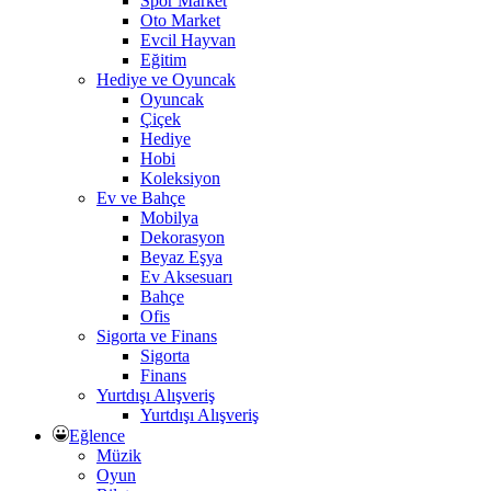
Spor Market
Oto Market
Evcil Hayvan
Eğitim
Hediye ve Oyuncak
Oyuncak
Çiçek
Hediye
Hobi
Koleksiyon
Ev ve Bahçe
Mobilya
Dekorasyon
Beyaz Eşya
Ev Aksesuarı
Bahçe
Ofis
Sigorta ve Finans
Sigorta
Finans
Yurtdışı Alışveriş
Yurtdışı Alışveriş
Eğlence
Müzik
Oyun