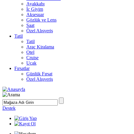
Ayakkabı
İç Giyim
Aksesuar
Gözlük ve Lens
Saat
Özel Alışveriş
Tatil
Tatil
Araç Kiralama
Otel
Cruise
Uçak
Fırsatlar
Günlük Fırsat
Özel Alışveriş
Destek