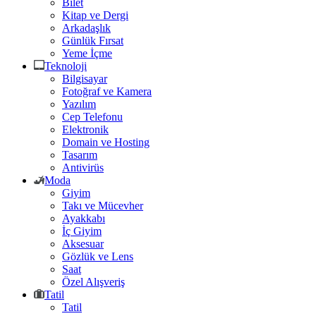
Bilet
Kitap ve Dergi
Arkadaşlık
Günlük Fırsat
Yeme İçme
Teknoloji
Bilgisayar
Fotoğraf ve Kamera
Yazılım
Cep Telefonu
Elektronik
Domain ve Hosting
Tasarım
Antivirüs
Moda
Giyim
Takı ve Mücevher
Ayakkabı
İç Giyim
Aksesuar
Gözlük ve Lens
Saat
Özel Alışveriş
Tatil
Tatil