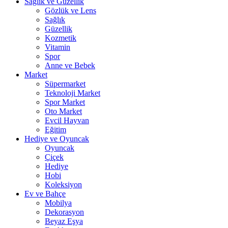
Sağlık ve Güzellik
Gözlük ve Lens
Sağlık
Güzellik
Kozmetik
Vitamin
Spor
Anne ve Bebek
Market
Süpermarket
Teknoloji Market
Spor Market
Oto Market
Evcil Hayvan
Eğitim
Hediye ve Oyuncak
Oyuncak
Çiçek
Hediye
Hobi
Koleksiyon
Ev ve Bahçe
Mobilya
Dekorasyon
Beyaz Eşya