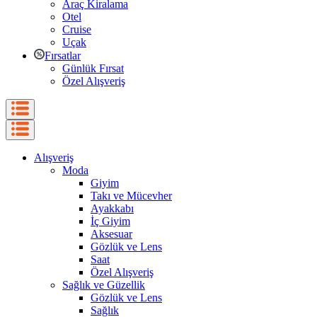
Araç Kiralama
Otel
Cruise
Uçak
Fırsatlar
Günlük Fırsat
Özel Alışveriş
Alışveriş
Moda
Giyim
Takı ve Mücevher
Ayakkabı
İç Giyim
Aksesuar
Gözlük ve Lens
Saat
Özel Alışveriş
Sağlık ve Güzellik
Gözlük ve Lens
Sağlık