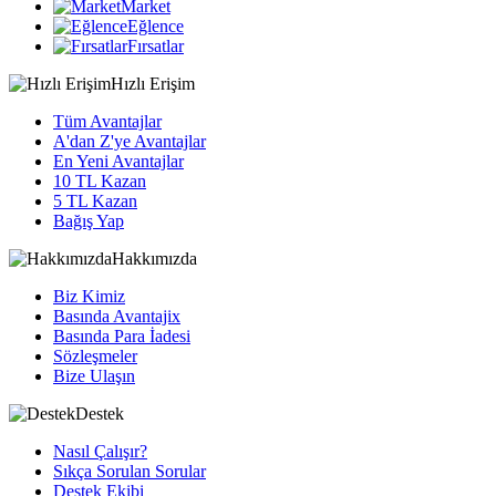
Market
Eğlence
Fırsatlar
Hızlı Erişim
Tüm Avantajlar
A'dan Z'ye Avantajlar
En Yeni Avantajlar
10 TL Kazan
5 TL Kazan
Bağış Yap
Hakkımızda
Biz Kimiz
Basında Avantajix
Basında Para İadesi
Sözleşmeler
Bize Ulaşın
Destek
Nasıl Çalışır?
Sıkça Sorulan Sorular
Destek Ekibi