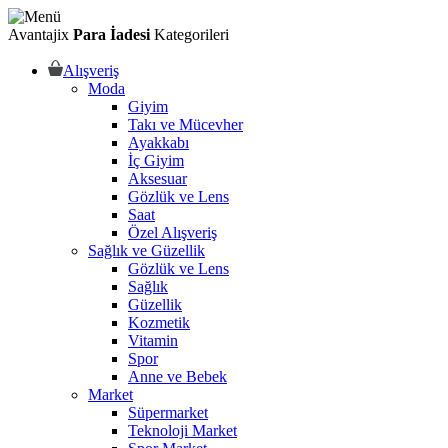
Avantajix
Para İadesi
Kategorileri
Alışveriş
Moda
Giyim
Takı ve Mücevher
Ayakkabı
İç Giyim
Aksesuar
Gözlük ve Lens
Saat
Özel Alışveriş
Sağlık ve Güzellik
Gözlük ve Lens
Sağlık
Güzellik
Kozmetik
Vitamin
Spor
Anne ve Bebek
Market
Süpermarket
Teknoloji Market