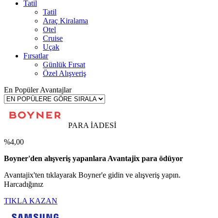
Tatil
Tatil
Araç Kiralama
Otel
Cruise
Uçak
Fırsatlar
Günlük Fırsat
Özel Alışveriş
En Popüler Avantajlar
PARA İADESİ
%4,00
Boyner'den alışveriş yapanlara Avantajix para ödüyor
Avantajix'ten tıklayarak Boyner'e gidin ve alışveriş yapın.
Harcadığınız
TIKLA KAZAN