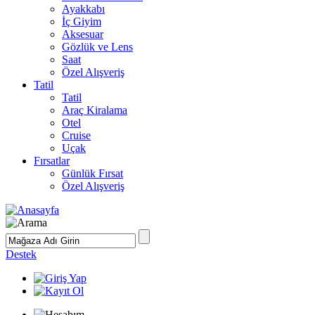
Ayakkabı
İç Giyim
Aksesuar
Gözlük ve Lens
Saat
Özel Alışveriş
Tatil
Tatil
Araç Kiralama
Otel
Cruise
Uçak
Fırsatlar
Günlük Fırsat
Özel Alışveriş
Destek