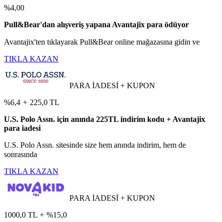
%4,00
Pull&Bear'dan alışveriş yapana Avantajix para ödüyor
Avantajix'ten tıklayarak Pull&Bear online mağazasına gidin ve
TIKLA KAZAN
PARA İADESİ + KUPON
%6,4
+
225,0 TL
U.S. Polo Assn. için anında 225TL indirim kodu + Avantajix
para iadesi
U.S. Polo Assn. sitesinde size hem anında indirim, hem de
sonrasında
TIKLA KAZAN
PARA İADESİ + KUPON
1000,0 TL
+
%15,0