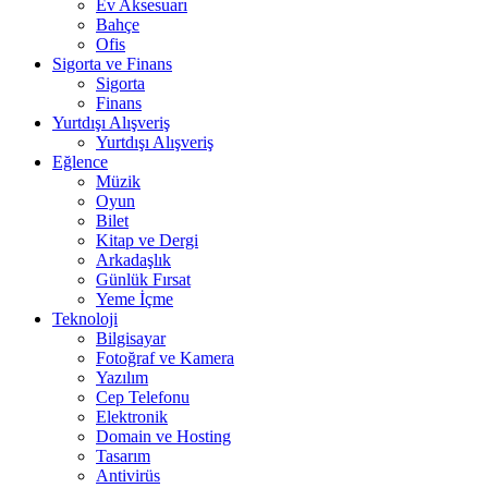
Ev Aksesuarı
Bahçe
Ofis
Sigorta ve Finans
Sigorta
Finans
Yurtdışı Alışveriş
Yurtdışı Alışveriş
Eğlence
Müzik
Oyun
Bilet
Kitap ve Dergi
Arkadaşlık
Günlük Fırsat
Yeme İçme
Teknoloji
Bilgisayar
Fotoğraf ve Kamera
Yazılım
Cep Telefonu
Elektronik
Domain ve Hosting
Tasarım
Antivirüs