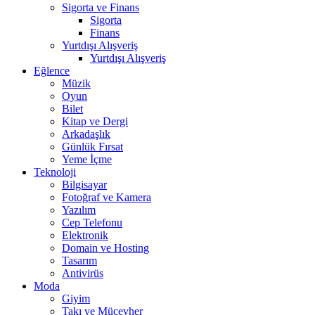
Sigorta ve Finans
Sigorta
Finans
Yurtdışı Alışveriş
Yurtdışı Alışveriş
Eğlence
Müzik
Oyun
Bilet
Kitap ve Dergi
Arkadaşlık
Günlük Fırsat
Yeme İçme
Teknoloji
Bilgisayar
Fotoğraf ve Kamera
Yazılım
Cep Telefonu
Elektronik
Domain ve Hosting
Tasarım
Antivirüs
Moda
Giyim
Takı ve Mücevher