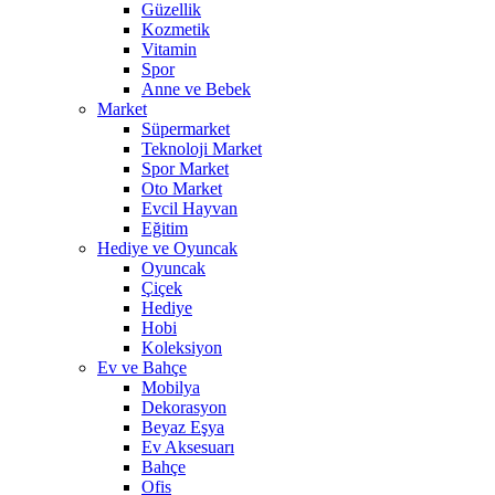
Güzellik
Kozmetik
Vitamin
Spor
Anne ve Bebek
Market
Süpermarket
Teknoloji Market
Spor Market
Oto Market
Evcil Hayvan
Eğitim
Hediye ve Oyuncak
Oyuncak
Çiçek
Hediye
Hobi
Koleksiyon
Ev ve Bahçe
Mobilya
Dekorasyon
Beyaz Eşya
Ev Aksesuarı
Bahçe
Ofis