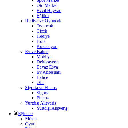
Spor Market
Oto Market
Evcil Hayvan
Eğitim
Hediye ve Oyuncak
Oyuncak
Çiçek
Hediye
Hobi
Koleksiyon
Ev ve Bahçe
Mobilya
Dekorasyon
Beyaz Eşya
Ev Aksesuarı
Bahçe
Ofis
Sigorta ve Finans
Sigorta
Finans
Yurtdışı Alışveriş
Yurtdışı Alışveriş
Eğlence
Müzik
Oyun