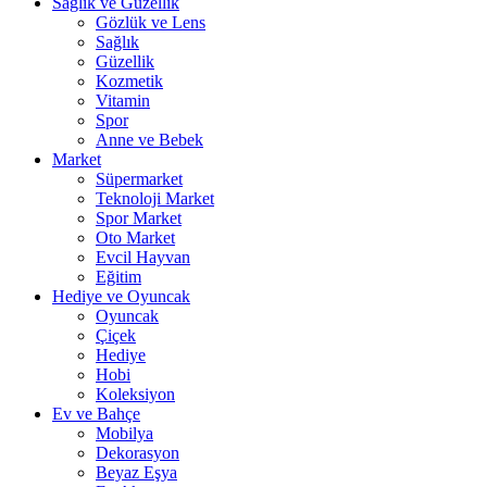
Sağlık ve Güzellik
Gözlük ve Lens
Sağlık
Güzellik
Kozmetik
Vitamin
Spor
Anne ve Bebek
Market
Süpermarket
Teknoloji Market
Spor Market
Oto Market
Evcil Hayvan
Eğitim
Hediye ve Oyuncak
Oyuncak
Çiçek
Hediye
Hobi
Koleksiyon
Ev ve Bahçe
Mobilya
Dekorasyon
Beyaz Eşya