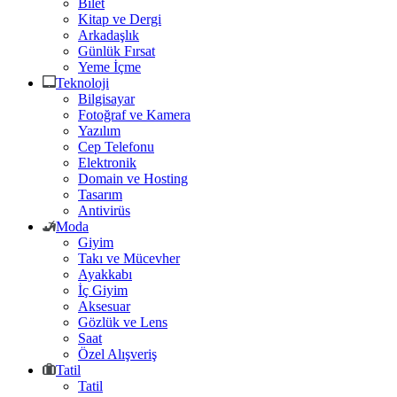
Bilet
Kitap ve Dergi
Arkadaşlık
Günlük Fırsat
Yeme İçme
Teknoloji
Bilgisayar
Fotoğraf ve Kamera
Yazılım
Cep Telefonu
Elektronik
Domain ve Hosting
Tasarım
Antivirüs
Moda
Giyim
Takı ve Mücevher
Ayakkabı
İç Giyim
Aksesuar
Gözlük ve Lens
Saat
Özel Alışveriş
Tatil
Tatil