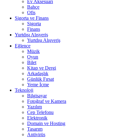
Ev Aksesuarı
Bahçe
Ofis
Sigorta ve Finans
Sigorta
Finans
Yurtdışı Alışveriş
Yurtdışı Alışveriş
Eğlence
Müzik
Oyun
Bilet
Kitap ve Dergi
Arkadaşlık
Günlük Fırsat
Yeme İçme
Teknoloji
Bilgisayar
Fotoğraf ve Kamera
Yazılım
Cep Telefonu
Elektronik
Domain ve Hosting
Tasarım
Antivirüs