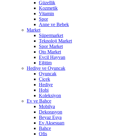
Güzellik
Kozmetik
Vitamin
Spor
Anne ve Bebek
Market
Süpermarket
Teknoloji Market
Spor Market
Oto Market
Evcil Hayvan
Eğitim
Hediye ve Oyuncak
Oyuncak
Çiçek
Hediye
Hobi
Koleksiyon
Ev ve Bahçe
Mobilya
Dekorasyon
Beyaz Eşya
Ev Aksesuarı
Bahçe
Ofis