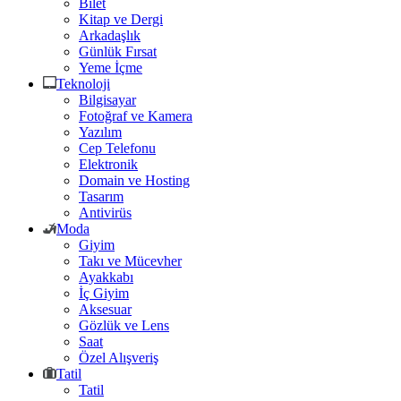
Bilet
Kitap ve Dergi
Arkadaşlık
Günlük Fırsat
Yeme İçme
Teknoloji
Bilgisayar
Fotoğraf ve Kamera
Yazılım
Cep Telefonu
Elektronik
Domain ve Hosting
Tasarım
Antivirüs
Moda
Giyim
Takı ve Mücevher
Ayakkabı
İç Giyim
Aksesuar
Gözlük ve Lens
Saat
Özel Alışveriş
Tatil
Tatil