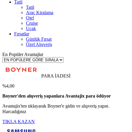
Tatil
Tatil
Araç Kiralama
Otel
Cruise
Uçak
Fırsatlar
Günlük Fırsat
Özel Alışveriş
En Popüler Avantajlar
PARA İADESİ
%4,00
Boyner'den alışveriş yapanlara Avantajix para ödüyor
Avantajix'ten tıklayarak Boyner'e gidin ve alışveriş yapın.
Harcadığınız
TIKLA KAZAN