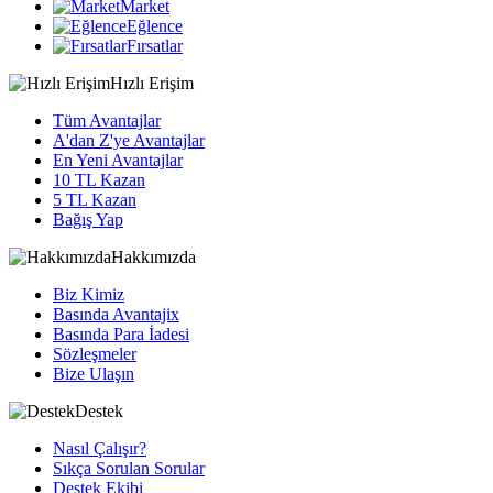
Market
Eğlence
Fırsatlar
Hızlı Erişim
Tüm Avantajlar
A'dan Z'ye Avantajlar
En Yeni Avantajlar
10 TL Kazan
5 TL Kazan
Bağış Yap
Hakkımızda
Biz Kimiz
Basında Avantajix
Basında Para İadesi
Sözleşmeler
Bize Ulaşın
Destek
Nasıl Çalışır?
Sıkça Sorulan Sorular
Destek Ekibi