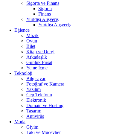
Sigorta ve Finans
Sigorta
Finans
Yurtdışı Alışveriş
Yurtdışı Alışveriş
Eğlence
Müzik
Oyun
Bilet
Kitap ve Dergi
Arkadaşlık
Günlük Fırsat
Yeme İçme
Teknoloji
Bilgisayar
Fotoğraf ve Kamera
Yazılım
Cep Telefonu
Elektronik
Domain ve Hosting
Tasarım
Antivirüs
Moda
Giyim
Takı ve Mücevher