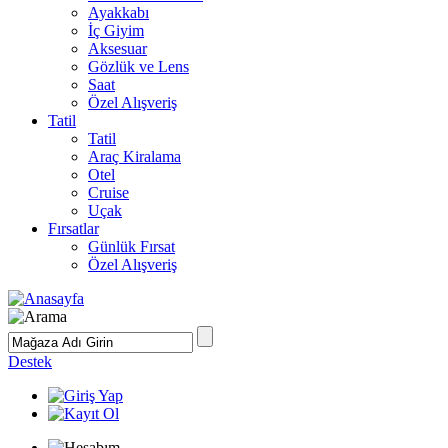
Ayakkabı
İç Giyim
Aksesuar
Gözlük ve Lens
Saat
Özel Alışveriş
Tatil
Tatil
Araç Kiralama
Otel
Cruise
Uçak
Fırsatlar
Günlük Fırsat
Özel Alışveriş
Destek