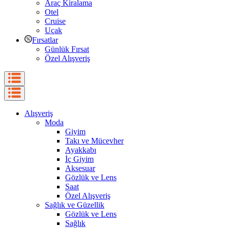
Araç Kiralama
Otel
Cruise
Uçak
Fırsatlar
Günlük Fırsat
Özel Alışveriş
Alışveriş
Moda
Giyim
Takı ve Mücevher
Ayakkabı
İç Giyim
Aksesuar
Gözlük ve Lens
Saat
Özel Alışveriş
Sağlık ve Güzellik
Gözlük ve Lens
Sağlık