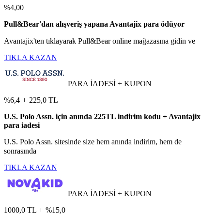
%4,00
Pull&Bear'dan alışveriş yapana Avantajix para ödüyor
Avantajix'ten tıklayarak Pull&Bear online mağazasına gidin ve
TIKLA KAZAN
PARA İADESİ + KUPON
%6,4
+
225,0 TL
U.S. Polo Assn. için anında 225TL indirim kodu + Avantajix
para iadesi
U.S. Polo Assn. sitesinde size hem anında indirim, hem de
sonrasında
TIKLA KAZAN
PARA İADESİ + KUPON
1000,0 TL
+
%15,0