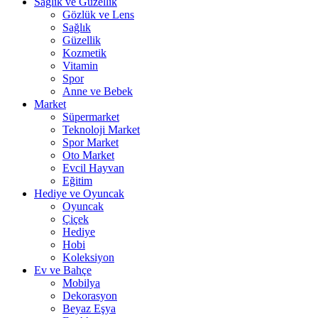
Sağlık ve Güzellik
Gözlük ve Lens
Sağlık
Güzellik
Kozmetik
Vitamin
Spor
Anne ve Bebek
Market
Süpermarket
Teknoloji Market
Spor Market
Oto Market
Evcil Hayvan
Eğitim
Hediye ve Oyuncak
Oyuncak
Çiçek
Hediye
Hobi
Koleksiyon
Ev ve Bahçe
Mobilya
Dekorasyon
Beyaz Eşya