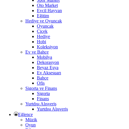
Spor Market
Oto Market
Evcil Hayvan
Eğitim
Hediye ve Oyuncak
Oyuncak
Çiçek
Hediye
Hobi
Koleksiyon
Ev ve Bahçe
Mobilya
Dekorasyon
Beyaz Eşya
Ev Aksesuarı
Bahçe
Ofis
Sigorta ve Finans
Sigorta
Finans
Yurtdışı Alışveriş
Yurtdışı Alışveriş
Eğlence
Müzik
Oyun