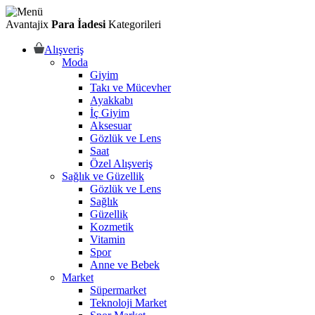
Avantajix
Para İadesi
Kategorileri
Alışveriş
Moda
Giyim
Takı ve Mücevher
Ayakkabı
İç Giyim
Aksesuar
Gözlük ve Lens
Saat
Özel Alışveriş
Sağlık ve Güzellik
Gözlük ve Lens
Sağlık
Güzellik
Kozmetik
Vitamin
Spor
Anne ve Bebek
Market
Süpermarket
Teknoloji Market