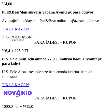
%4,00
Pull&Bear'dan alışveriş yapana Avantajix para ödüyor
Avantajix'ten tıklayarak Pull&Bear online mağazasına gidin ve
TIKLA KAZAN
PARA İADESİ + KUPON
%6,4
+
225,0 TL
U.S. Polo Assn. için anında 225TL indirim kodu + Avantajix
para iadesi
U.S. Polo Assn. sitesinde size hem anında indirim, hem de
sonrasında
TIKLA KAZAN
PARA İADESİ + KUPON
1000,0 TL
+
%15,0