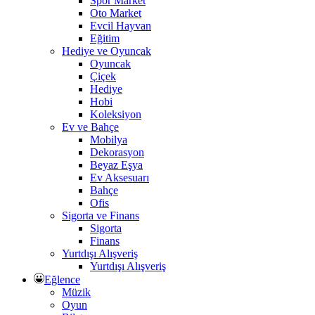
Spor Market
Oto Market
Evcil Hayvan
Eğitim
Hediye ve Oyuncak
Oyuncak
Çiçek
Hediye
Hobi
Koleksiyon
Ev ve Bahçe
Mobilya
Dekorasyon
Beyaz Eşya
Ev Aksesuarı
Bahçe
Ofis
Sigorta ve Finans
Sigorta
Finans
Yurtdışı Alışveriş
Yurtdışı Alışveriş
Eğlence
Müzik
Oyun