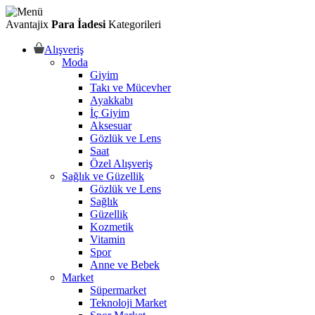
Avantajix
Para İadesi
Kategorileri
Alışveriş
Moda
Giyim
Takı ve Mücevher
Ayakkabı
İç Giyim
Aksesuar
Gözlük ve Lens
Saat
Özel Alışveriş
Sağlık ve Güzellik
Gözlük ve Lens
Sağlık
Güzellik
Kozmetik
Vitamin
Spor
Anne ve Bebek
Market
Süpermarket
Teknoloji Market