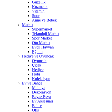
Güzellik
Kozmetik
Vitamin
Spor
Anne ve Bebek
Market
Süpermarket
Teknoloji Market
Spor Market
Oto Market
Evcil Hayvan
Eğitim
Hediye ve Oyuncak
Oyuncak
Çiçek
Hediye
Hobi
Koleksiyon
Ev ve Bahçe
Mobilya
Dekorasyon
Beyaz Eşya
Ev Aksesuarı
Bahçe
Ofis