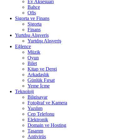
Ev Aksesuarı
Bahçe
Ofis
Sigorta ve Finans
Sigorta
Finans
Yurtdışı Alışveriş
Yurtdışı Alışveriş
Eğlence
Müzik
Oyun
Bilet
Kitap ve Dergi
Arkadaşlık
Günlük Fırsat
Yeme İçme
Teknoloji
Bilgisayar
Fotoğraf ve Kamera
Yazılım
Cep Telefonu
Elektronik
Domain ve Hosting
Tasarım
Antivirüs