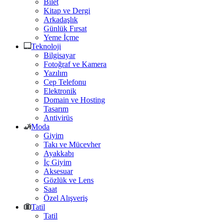
Bilet
Kitap ve Dergi
Arkadaşlık
Günlük Fırsat
Yeme İçme
Teknoloji
Bilgisayar
Fotoğraf ve Kamera
Yazılım
Cep Telefonu
Elektronik
Domain ve Hosting
Tasarım
Antivirüs
Moda
Giyim
Takı ve Mücevher
Ayakkabı
İç Giyim
Aksesuar
Gözlük ve Lens
Saat
Özel Alışveriş
Tatil
Tatil