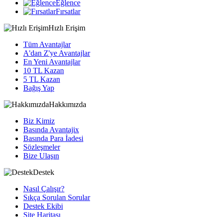
Eğlence
Fırsatlar
Hızlı Erişim
Tüm Avantajlar
A'dan Z'ye Avantajlar
En Yeni Avantajlar
10 TL Kazan
5 TL Kazan
Bağış Yap
Hakkımızda
Biz Kimiz
Basında Avantajix
Basında Para İadesi
Sözleşmeler
Bize Ulaşın
Destek
Nasıl Çalışır?
Sıkça Sorulan Sorular
Destek Ekibi
Site Haritası