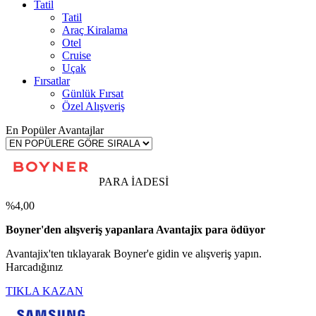
Tatil
Tatil
Araç Kiralama
Otel
Cruise
Uçak
Fırsatlar
Günlük Fırsat
Özel Alışveriş
En Popüler Avantajlar
PARA İADESİ
%4,00
Boyner'den alışveriş yapanlara Avantajix para ödüyor
Avantajix'ten tıklayarak Boyner'e gidin ve alışveriş yapın.
Harcadığınız
TIKLA KAZAN