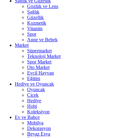
Sağlık ve Güzellik
Gözlük ve Lens
Sağlık
Güzellik
Kozmetik
Vitamin
Spor
Anne ve Bebek
Market
Süpermarket
Teknoloji Market
Spor Market
Oto Market
Evcil Hayvan
Eğitim
Hediye ve Oyuncak
Oyuncak
Çiçek
Hediye
Hobi
Koleksiyon
Ev ve Bahçe
Mobilya
Dekorasyon
Beyaz Eşya