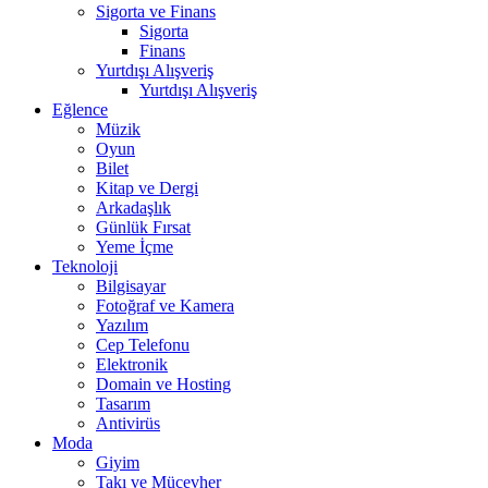
Sigorta ve Finans
Sigorta
Finans
Yurtdışı Alışveriş
Yurtdışı Alışveriş
Eğlence
Müzik
Oyun
Bilet
Kitap ve Dergi
Arkadaşlık
Günlük Fırsat
Yeme İçme
Teknoloji
Bilgisayar
Fotoğraf ve Kamera
Yazılım
Cep Telefonu
Elektronik
Domain ve Hosting
Tasarım
Antivirüs
Moda
Giyim
Takı ve Mücevher