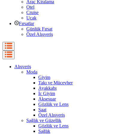
Araç Kiralama
Otel
Cruise
Uçak
Fırsatlar
Günlük Fırsat
Özel Alışveriş
Alışveriş
Moda
Giyim
Takı ve Mücevher
Ayakkabı
İç Giyim
Aksesuar
Gözlük ve Lens
Saat
Özel Alışveriş
Sağlık ve Güzellik
Gözlük ve Lens
Sağlık