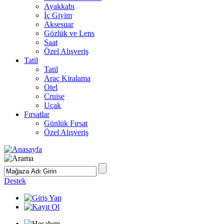
Ayakkabı
İç Giyim
Aksesuar
Gözlük ve Lens
Saat
Özel Alışveriş
Tatil
Tatil
Araç Kiralama
Otel
Cruise
Uçak
Fırsatlar
Günlük Fırsat
Özel Alışveriş
Destek