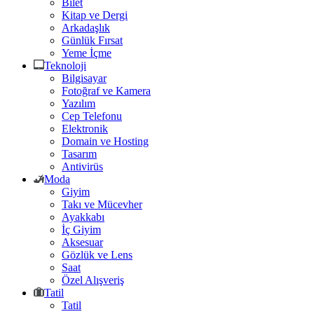
Bilet
Kitap ve Dergi
Arkadaşlık
Günlük Fırsat
Yeme İçme
Teknoloji
Bilgisayar
Fotoğraf ve Kamera
Yazılım
Cep Telefonu
Elektronik
Domain ve Hosting
Tasarım
Antivirüs
Moda
Giyim
Takı ve Mücevher
Ayakkabı
İç Giyim
Aksesuar
Gözlük ve Lens
Saat
Özel Alışveriş
Tatil
Tatil