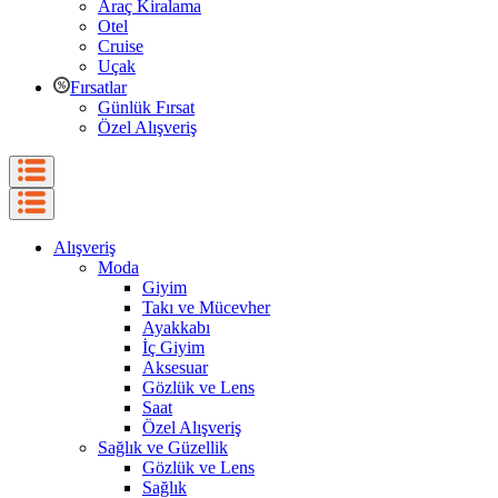
Araç Kiralama
Otel
Cruise
Uçak
Fırsatlar
Günlük Fırsat
Özel Alışveriş
Alışveriş
Moda
Giyim
Takı ve Mücevher
Ayakkabı
İç Giyim
Aksesuar
Gözlük ve Lens
Saat
Özel Alışveriş
Sağlık ve Güzellik
Gözlük ve Lens
Sağlık