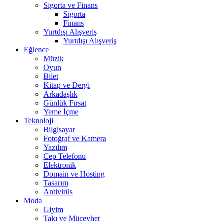
Sigorta ve Finans
Sigorta
Finans
Yurtdışı Alışveriş
Yurtdışı Alışveriş
Eğlence
Müzik
Oyun
Bilet
Kitap ve Dergi
Arkadaşlık
Günlük Fırsat
Yeme İçme
Teknoloji
Bilgisayar
Fotoğraf ve Kamera
Yazılım
Cep Telefonu
Elektronik
Domain ve Hosting
Tasarım
Antivirüs
Moda
Giyim
Takı ve Mücevher