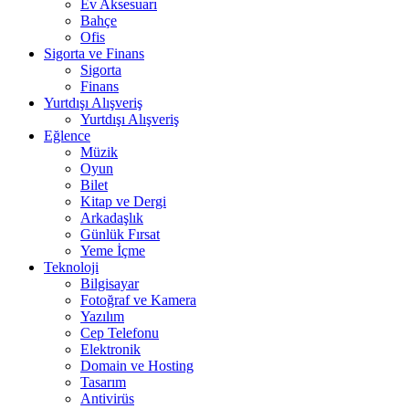
Ev Aksesuarı
Bahçe
Ofis
Sigorta ve Finans
Sigorta
Finans
Yurtdışı Alışveriş
Yurtdışı Alışveriş
Eğlence
Müzik
Oyun
Bilet
Kitap ve Dergi
Arkadaşlık
Günlük Fırsat
Yeme İçme
Teknoloji
Bilgisayar
Fotoğraf ve Kamera
Yazılım
Cep Telefonu
Elektronik
Domain ve Hosting
Tasarım
Antivirüs