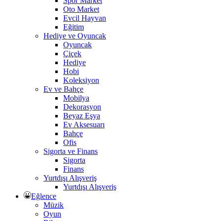
Spor Market
Oto Market
Evcil Hayvan
Eğitim
Hediye ve Oyuncak
Oyuncak
Çiçek
Hediye
Hobi
Koleksiyon
Ev ve Bahçe
Mobilya
Dekorasyon
Beyaz Eşya
Ev Aksesuarı
Bahçe
Ofis
Sigorta ve Finans
Sigorta
Finans
Yurtdışı Alışveriş
Yurtdışı Alışveriş
Eğlence
Müzik
Oyun