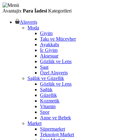
Avantajix
Para İadesi
Kategorileri
Alışveriş
Moda
Giyim
Takı ve Mücevher
Ayakkabı
İç Giyim
Aksesuar
Gözlük ve Lens
Saat
Özel Alışveriş
Sağlık ve Güzellik
Gözlük ve Lens
Sağlık
Güzellik
Kozmetik
Vitamin
Spor
Anne ve Bebek
Market
Süpermarket
Teknoloji Market