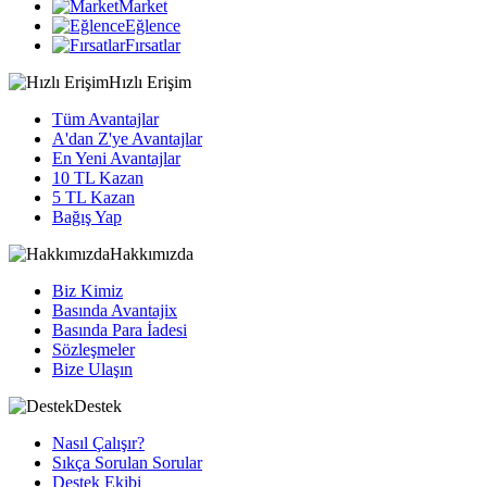
Market
Eğlence
Fırsatlar
Hızlı Erişim
Tüm Avantajlar
A'dan Z'ye Avantajlar
En Yeni Avantajlar
10 TL Kazan
5 TL Kazan
Bağış Yap
Hakkımızda
Biz Kimiz
Basında Avantajix
Basında Para İadesi
Sözleşmeler
Bize Ulaşın
Destek
Nasıl Çalışır?
Sıkça Sorulan Sorular
Destek Ekibi