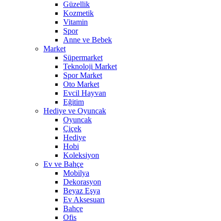
Güzellik
Kozmetik
Vitamin
Spor
Anne ve Bebek
Market
Süpermarket
Teknoloji Market
Spor Market
Oto Market
Evcil Hayvan
Eğitim
Hediye ve Oyuncak
Oyuncak
Çiçek
Hediye
Hobi
Koleksiyon
Ev ve Bahçe
Mobilya
Dekorasyon
Beyaz Eşya
Ev Aksesuarı
Bahçe
Ofis