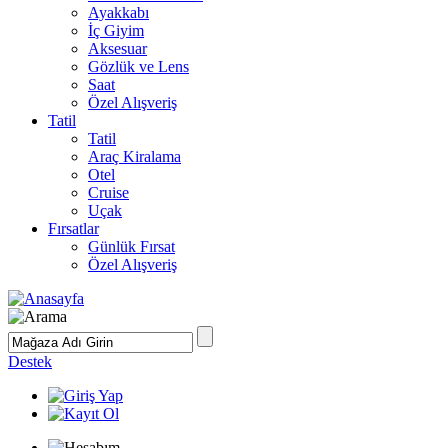
Ayakkabı
İç Giyim
Aksesuar
Gözlük ve Lens
Saat
Özel Alışveriş
Tatil
Tatil
Araç Kiralama
Otel
Cruise
Uçak
Fırsatlar
Günlük Fırsat
Özel Alışveriş
Destek