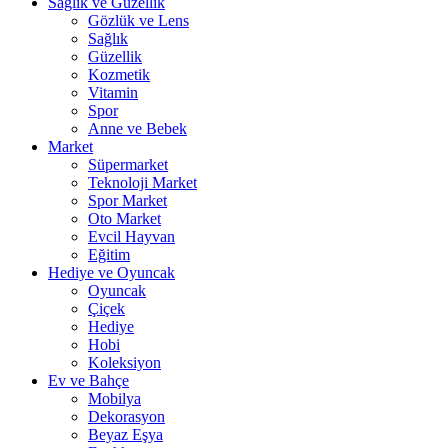
Sağlık ve Güzellik
Gözlük ve Lens
Sağlık
Güzellik
Kozmetik
Vitamin
Spor
Anne ve Bebek
Market
Süpermarket
Teknoloji Market
Spor Market
Oto Market
Evcil Hayvan
Eğitim
Hediye ve Oyuncak
Oyuncak
Çiçek
Hediye
Hobi
Koleksiyon
Ev ve Bahçe
Mobilya
Dekorasyon
Beyaz Eşya