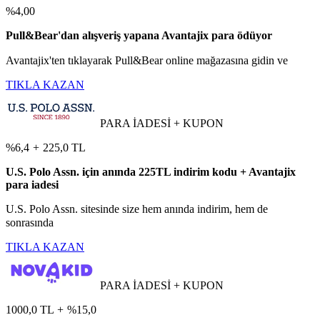
%4,00
Pull&Bear'dan alışveriş yapana Avantajix para ödüyor
Avantajix'ten tıklayarak Pull&Bear online mağazasına gidin ve
TIKLA KAZAN
PARA İADESİ + KUPON
%6,4
+
225,0 TL
U.S. Polo Assn. için anında 225TL indirim kodu + Avantajix
para iadesi
U.S. Polo Assn. sitesinde size hem anında indirim, hem de
sonrasında
TIKLA KAZAN
PARA İADESİ + KUPON
1000,0 TL
+
%15,0