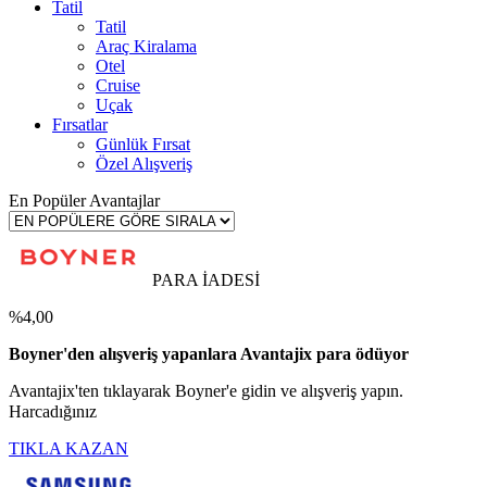
Tatil
Tatil
Araç Kiralama
Otel
Cruise
Uçak
Fırsatlar
Günlük Fırsat
Özel Alışveriş
En Popüler Avantajlar
PARA İADESİ
%4,00
Boyner'den alışveriş yapanlara Avantajix para ödüyor
Avantajix'ten tıklayarak Boyner'e gidin ve alışveriş yapın.
Harcadığınız
TIKLA KAZAN