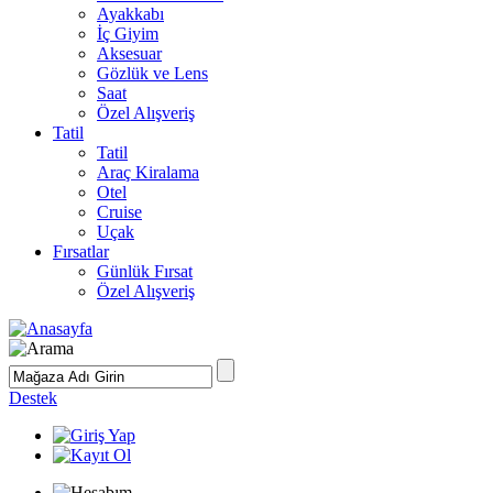
Ayakkabı
İç Giyim
Aksesuar
Gözlük ve Lens
Saat
Özel Alışveriş
Tatil
Tatil
Araç Kiralama
Otel
Cruise
Uçak
Fırsatlar
Günlük Fırsat
Özel Alışveriş
Destek