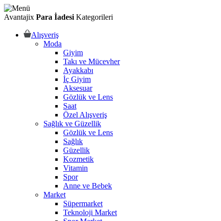
Avantajix
Para İadesi
Kategorileri
Alışveriş
Moda
Giyim
Takı ve Mücevher
Ayakkabı
İç Giyim
Aksesuar
Gözlük ve Lens
Saat
Özel Alışveriş
Sağlık ve Güzellik
Gözlük ve Lens
Sağlık
Güzellik
Kozmetik
Vitamin
Spor
Anne ve Bebek
Market
Süpermarket
Teknoloji Market