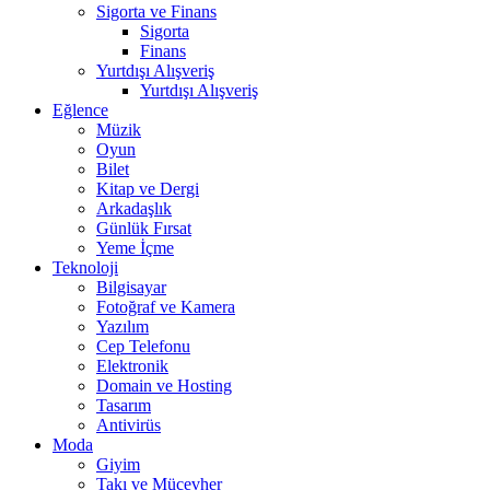
Sigorta ve Finans
Sigorta
Finans
Yurtdışı Alışveriş
Yurtdışı Alışveriş
Eğlence
Müzik
Oyun
Bilet
Kitap ve Dergi
Arkadaşlık
Günlük Fırsat
Yeme İçme
Teknoloji
Bilgisayar
Fotoğraf ve Kamera
Yazılım
Cep Telefonu
Elektronik
Domain ve Hosting
Tasarım
Antivirüs
Moda
Giyim
Takı ve Mücevher