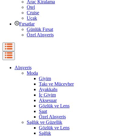
Araç Kiralama
Otel
Cruise
Uçak
Fırsatlar
Günlük Fırsat
Özel Alışveriş
Alışveriş
Moda
Giyim
Takı ve Mücevher
Ayakkabı
İç Giyim
Aksesuar
Gözlük ve Lens
Saat
Özel Alışveriş
Sağlık ve Güzellik
Gözlük ve Lens
Sağlık