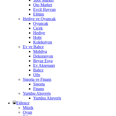
Spor Market
Oto Market
Evcil Hayvan
Eğitim
Hediye ve Oyuncak
Oyuncak
Çiçek
Hediye
Hobi
Koleksiyon
Ev ve Bahçe
Mobilya
Dekorasyon
Beyaz Eşya
Ev Aksesuarı
Bahçe
Ofis
Sigorta ve Finans
Sigorta
Finans
Yurtdışı Alışveriş
Yurtdışı Alışveriş
Eğlence
Müzik
Oyun