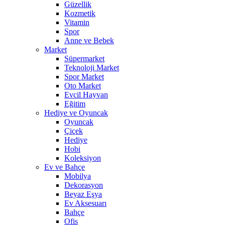
Güzellik
Kozmetik
Vitamin
Spor
Anne ve Bebek
Market
Süpermarket
Teknoloji Market
Spor Market
Oto Market
Evcil Hayvan
Eğitim
Hediye ve Oyuncak
Oyuncak
Çiçek
Hediye
Hobi
Koleksiyon
Ev ve Bahçe
Mobilya
Dekorasyon
Beyaz Eşya
Ev Aksesuarı
Bahçe
Ofis