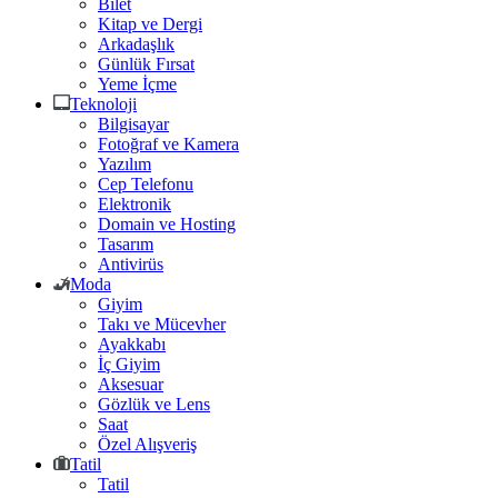
Bilet
Kitap ve Dergi
Arkadaşlık
Günlük Fırsat
Yeme İçme
Teknoloji
Bilgisayar
Fotoğraf ve Kamera
Yazılım
Cep Telefonu
Elektronik
Domain ve Hosting
Tasarım
Antivirüs
Moda
Giyim
Takı ve Mücevher
Ayakkabı
İç Giyim
Aksesuar
Gözlük ve Lens
Saat
Özel Alışveriş
Tatil
Tatil