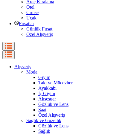
Araç Kiralama
Otel
Cruise
Uçak
Fırsatlar
Günlük Fırsat
Özel Alışveriş
Alışveriş
Moda
Giyim
Takı ve Mücevher
Ayakkabı
İç Giyim
Aksesuar
Gözlük ve Lens
Saat
Özel Alışveriş
Sağlık ve Güzellik
Gözlük ve Lens
Sağlık