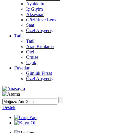
Ayakkabı
İç Giyim
Aksesuar
Gözlük ve Lens
Saat
Özel Alışveriş
Tatil
Tatil
Araç Kiralama
Otel
Cruise
Uçak
Fırsatlar
Günlük Fırsat
Özel Alışveriş
Destek