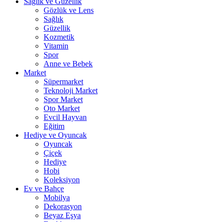
Sağlık ve Güzellik
Gözlük ve Lens
Sağlık
Güzellik
Kozmetik
Vitamin
Spor
Anne ve Bebek
Market
Süpermarket
Teknoloji Market
Spor Market
Oto Market
Evcil Hayvan
Eğitim
Hediye ve Oyuncak
Oyuncak
Çiçek
Hediye
Hobi
Koleksiyon
Ev ve Bahçe
Mobilya
Dekorasyon
Beyaz Eşya