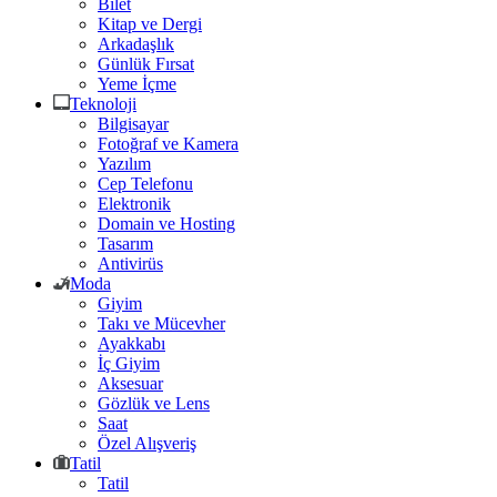
Bilet
Kitap ve Dergi
Arkadaşlık
Günlük Fırsat
Yeme İçme
Teknoloji
Bilgisayar
Fotoğraf ve Kamera
Yazılım
Cep Telefonu
Elektronik
Domain ve Hosting
Tasarım
Antivirüs
Moda
Giyim
Takı ve Mücevher
Ayakkabı
İç Giyim
Aksesuar
Gözlük ve Lens
Saat
Özel Alışveriş
Tatil
Tatil