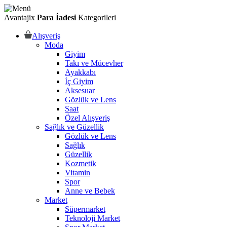
Avantajix
Para İadesi
Kategorileri
Alışveriş
Moda
Giyim
Takı ve Mücevher
Ayakkabı
İç Giyim
Aksesuar
Gözlük ve Lens
Saat
Özel Alışveriş
Sağlık ve Güzellik
Gözlük ve Lens
Sağlık
Güzellik
Kozmetik
Vitamin
Spor
Anne ve Bebek
Market
Süpermarket
Teknoloji Market