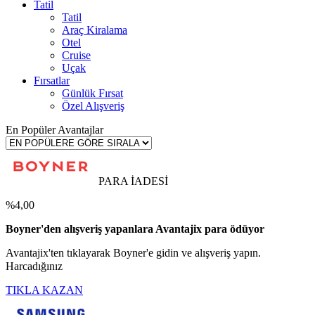
Tatil
Tatil
Araç Kiralama
Otel
Cruise
Uçak
Fırsatlar
Günlük Fırsat
Özel Alışveriş
En Popüler Avantajlar
PARA İADESİ
%4,00
Boyner'den alışveriş yapanlara Avantajix para ödüyor
Avantajix'ten tıklayarak Boyner'e gidin ve alışveriş yapın.
Harcadığınız
TIKLA KAZAN