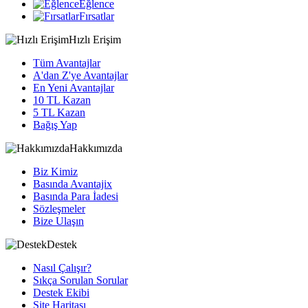
Eğlence
Fırsatlar
Hızlı Erişim
Tüm Avantajlar
A'dan Z'ye Avantajlar
En Yeni Avantajlar
10 TL Kazan
5 TL Kazan
Bağış Yap
Hakkımızda
Biz Kimiz
Basında Avantajix
Basında Para İadesi
Sözleşmeler
Bize Ulaşın
Destek
Nasıl Çalışır?
Sıkça Sorulan Sorular
Destek Ekibi
Site Haritası