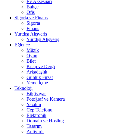
Ev Aksesuarı
Bahçe
Ofis
Sigorta ve Finans
Sigorta
Finans
Yurtdışı Alışveriş
Yurtdışı Alışveriş
Eğlence
Müzik
Oyun
Bilet
Kitap ve Dergi
Arkadaşlık
Günlük Fırsat
Yeme İçme
Teknoloji
Bilgisayar
Fotoğraf ve Kamera
Yazılım
Cep Telefonu
Elektronik
Domain ve Hosting
Tasarım
Antivirüs