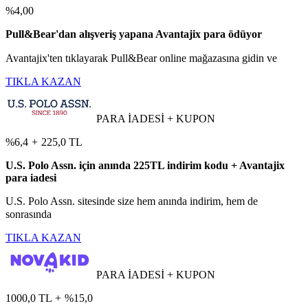
%4,00
Pull&Bear'dan alışveriş yapana Avantajix para ödüyor
Avantajix'ten tıklayarak Pull&Bear online mağazasına gidin ve
TIKLA KAZAN
PARA İADESİ + KUPON
%6,4
+
225,0 TL
U.S. Polo Assn. için anında 225TL indirim kodu + Avantajix
para iadesi
U.S. Polo Assn. sitesinde size hem anında indirim, hem de
sonrasında
TIKLA KAZAN
PARA İADESİ + KUPON
1000,0 TL
+
%15,0