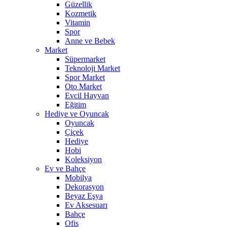
Güzellik
Kozmetik
Vitamin
Spor
Anne ve Bebek
Market
Süpermarket
Teknoloji Market
Spor Market
Oto Market
Evcil Hayvan
Eğitim
Hediye ve Oyuncak
Oyuncak
Çiçek
Hediye
Hobi
Koleksiyon
Ev ve Bahçe
Mobilya
Dekorasyon
Beyaz Eşya
Ev Aksesuarı
Bahçe
Ofis