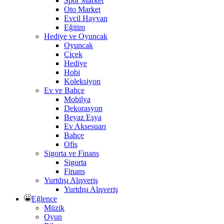
Spor Market
Oto Market
Evcil Hayvan
Eğitim
Hediye ve Oyuncak
Oyuncak
Çiçek
Hediye
Hobi
Koleksiyon
Ev ve Bahçe
Mobilya
Dekorasyon
Beyaz Eşya
Ev Aksesuarı
Bahçe
Ofis
Sigorta ve Finans
Sigorta
Finans
Yurtdışı Alışveriş
Yurtdışı Alışveriş
Eğlence
Müzik
Oyun