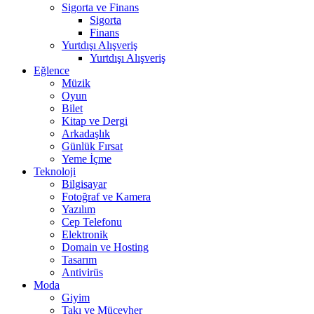
Sigorta ve Finans
Sigorta
Finans
Yurtdışı Alışveriş
Yurtdışı Alışveriş
Eğlence
Müzik
Oyun
Bilet
Kitap ve Dergi
Arkadaşlık
Günlük Fırsat
Yeme İçme
Teknoloji
Bilgisayar
Fotoğraf ve Kamera
Yazılım
Cep Telefonu
Elektronik
Domain ve Hosting
Tasarım
Antivirüs
Moda
Giyim
Takı ve Mücevher