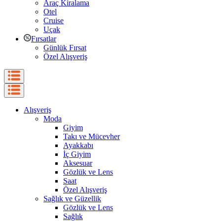
Araç Kiralama
Otel
Cruise
Uçak
Fırsatlar
Günlük Fırsat
Özel Alışveriş
Alışveriş
Moda
Giyim
Takı ve Mücevher
Ayakkabı
İç Giyim
Aksesuar
Gözlük ve Lens
Saat
Özel Alışveriş
Sağlık ve Güzellik
Gözlük ve Lens
Sağlık