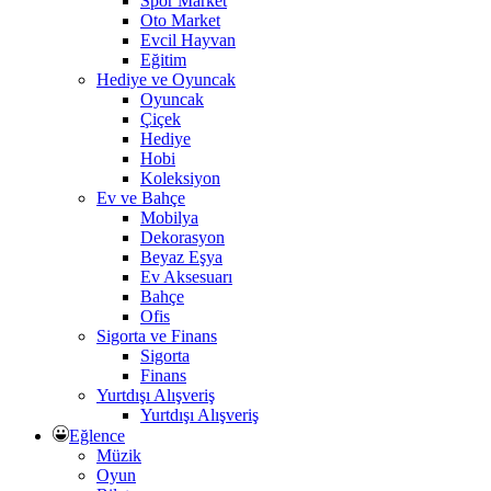
Spor Market
Oto Market
Evcil Hayvan
Eğitim
Hediye ve Oyuncak
Oyuncak
Çiçek
Hediye
Hobi
Koleksiyon
Ev ve Bahçe
Mobilya
Dekorasyon
Beyaz Eşya
Ev Aksesuarı
Bahçe
Ofis
Sigorta ve Finans
Sigorta
Finans
Yurtdışı Alışveriş
Yurtdışı Alışveriş
Eğlence
Müzik
Oyun