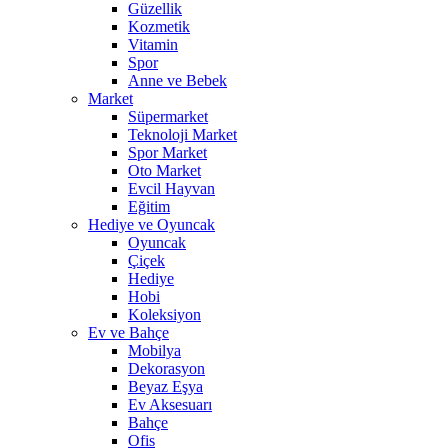
Güzellik
Kozmetik
Vitamin
Spor
Anne ve Bebek
Market
Süpermarket
Teknoloji Market
Spor Market
Oto Market
Evcil Hayvan
Eğitim
Hediye ve Oyuncak
Oyuncak
Çiçek
Hediye
Hobi
Koleksiyon
Ev ve Bahçe
Mobilya
Dekorasyon
Beyaz Eşya
Ev Aksesuarı
Bahçe
Ofis