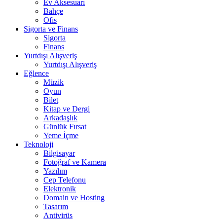
Ev Aksesuarı
Bahçe
Ofis
Sigorta ve Finans
Sigorta
Finans
Yurtdışı Alışveriş
Yurtdışı Alışveriş
Eğlence
Müzik
Oyun
Bilet
Kitap ve Dergi
Arkadaşlık
Günlük Fırsat
Yeme İçme
Teknoloji
Bilgisayar
Fotoğraf ve Kamera
Yazılım
Cep Telefonu
Elektronik
Domain ve Hosting
Tasarım
Antivirüs