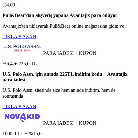
%4,00
Pull&Bear'dan alışveriş yapana Avantajix para ödüyor
Avantajix'ten tıklayarak Pull&Bear online mağazasına gidin ve
TIKLA KAZAN
PARA İADESİ + KUPON
%6,4
+
225,0 TL
U.S. Polo Assn. için anında 225TL indirim kodu + Avantajix
para iadesi
U.S. Polo Assn. sitesinde size hem anında indirim, hem de
sonrasında
TIKLA KAZAN
PARA İADESİ + KUPON
1000,0 TL
+
%15,0