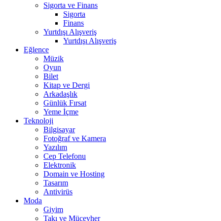
Sigorta ve Finans
Sigorta
Finans
Yurtdışı Alışveriş
Yurtdışı Alışveriş
Eğlence
Müzik
Oyun
Bilet
Kitap ve Dergi
Arkadaşlık
Günlük Fırsat
Yeme İçme
Teknoloji
Bilgisayar
Fotoğraf ve Kamera
Yazılım
Cep Telefonu
Elektronik
Domain ve Hosting
Tasarım
Antivirüs
Moda
Giyim
Takı ve Mücevher