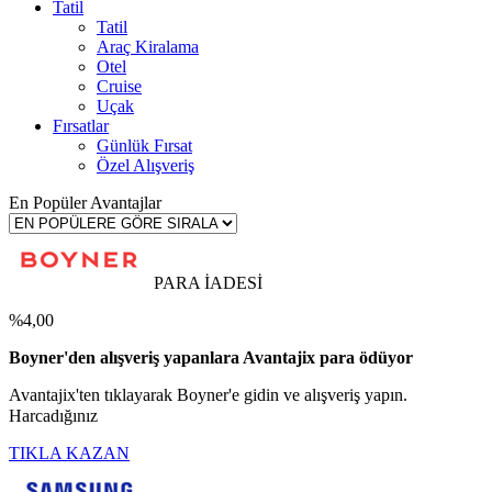
Tatil
Tatil
Araç Kiralama
Otel
Cruise
Uçak
Fırsatlar
Günlük Fırsat
Özel Alışveriş
En Popüler Avantajlar
PARA İADESİ
%4,00
Boyner'den alışveriş yapanlara Avantajix para ödüyor
Avantajix'ten tıklayarak Boyner'e gidin ve alışveriş yapın.
Harcadığınız
TIKLA KAZAN