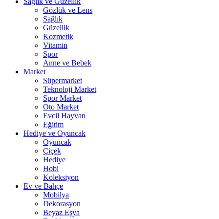
Sağlık ve Güzellik
Gözlük ve Lens
Sağlık
Güzellik
Kozmetik
Vitamin
Spor
Anne ve Bebek
Market
Süpermarket
Teknoloji Market
Spor Market
Oto Market
Evcil Hayvan
Eğitim
Hediye ve Oyuncak
Oyuncak
Çiçek
Hediye
Hobi
Koleksiyon
Ev ve Bahçe
Mobilya
Dekorasyon
Beyaz Eşya