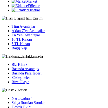
Market
Eğlence
Fırsatlar
Hızlı Erişim
Tüm Avantajlar
A'dan Z'ye Avantajlar
En Yeni Avantajlar
10 TL Kazan
5 TL Kazan
Bağış Yap
Hakkımızda
Biz Kimiz
Basında Avantajix
Basında Para İadesi
Sözleşmeler
Bize Ulaşın
Destek
Nasıl Çalışır?
Sıkça Sorulan Sorular
Destek Ekibi