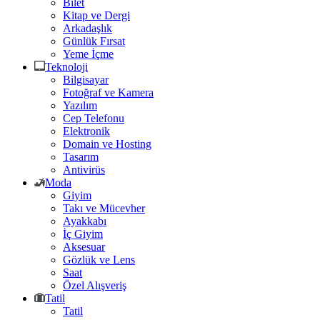
Bilet
Kitap ve Dergi
Arkadaşlık
Günlük Fırsat
Yeme İçme
Teknoloji
Bilgisayar
Fotoğraf ve Kamera
Yazılım
Cep Telefonu
Elektronik
Domain ve Hosting
Tasarım
Antivirüs
Moda
Giyim
Takı ve Mücevher
Ayakkabı
İç Giyim
Aksesuar
Gözlük ve Lens
Saat
Özel Alışveriş
Tatil
Tatil