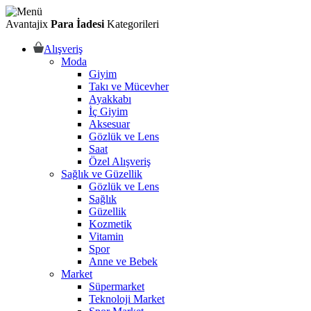
Avantajix
Para İadesi
Kategorileri
Alışveriş
Moda
Giyim
Takı ve Mücevher
Ayakkabı
İç Giyim
Aksesuar
Gözlük ve Lens
Saat
Özel Alışveriş
Sağlık ve Güzellik
Gözlük ve Lens
Sağlık
Güzellik
Kozmetik
Vitamin
Spor
Anne ve Bebek
Market
Süpermarket
Teknoloji Market