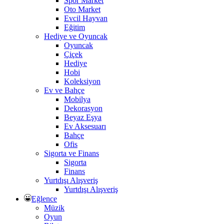
Spor Market
Oto Market
Evcil Hayvan
Eğitim
Hediye ve Oyuncak
Oyuncak
Çiçek
Hediye
Hobi
Koleksiyon
Ev ve Bahçe
Mobilya
Dekorasyon
Beyaz Eşya
Ev Aksesuarı
Bahçe
Ofis
Sigorta ve Finans
Sigorta
Finans
Yurtdışı Alışveriş
Yurtdışı Alışveriş
Eğlence
Müzik
Oyun