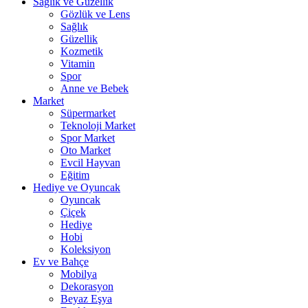
Sağlık ve Güzellik
Gözlük ve Lens
Sağlık
Güzellik
Kozmetik
Vitamin
Spor
Anne ve Bebek
Market
Süpermarket
Teknoloji Market
Spor Market
Oto Market
Evcil Hayvan
Eğitim
Hediye ve Oyuncak
Oyuncak
Çiçek
Hediye
Hobi
Koleksiyon
Ev ve Bahçe
Mobilya
Dekorasyon
Beyaz Eşya