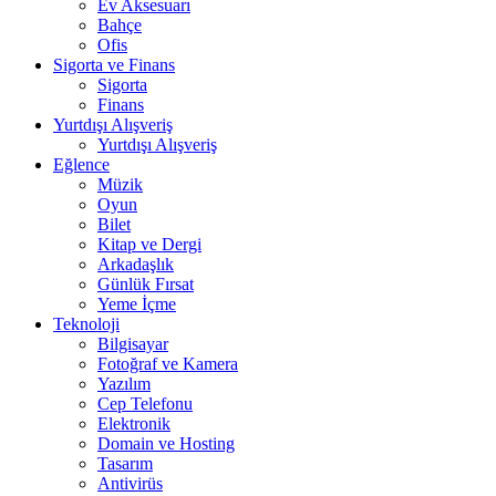
Ev Aksesuarı
Bahçe
Ofis
Sigorta ve Finans
Sigorta
Finans
Yurtdışı Alışveriş
Yurtdışı Alışveriş
Eğlence
Müzik
Oyun
Bilet
Kitap ve Dergi
Arkadaşlık
Günlük Fırsat
Yeme İçme
Teknoloji
Bilgisayar
Fotoğraf ve Kamera
Yazılım
Cep Telefonu
Elektronik
Domain ve Hosting
Tasarım
Antivirüs