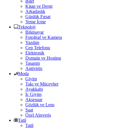
Bilet
Kitap ve Dergi
Arkadaşlık
Günlük Fırsat
Yeme İçme
Teknoloji
Bilgisayar
Fotoğraf ve Kamera
Yazılım
Cep Telefonu
Elektronik
Domain ve Hosting
Tasarım
Antivirüs
Moda
Giyim
Takı ve Mücevher
Ayakkabı
İç Giyim
Aksesuar
Gözlük ve Lens
Saat
Özel Alışveriş
Tatil
Tatil