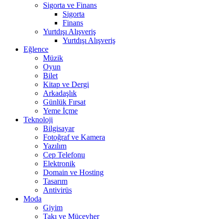
Sigorta ve Finans
Sigorta
Finans
Yurtdışı Alışveriş
Yurtdışı Alışveriş
Eğlence
Müzik
Oyun
Bilet
Kitap ve Dergi
Arkadaşlık
Günlük Fırsat
Yeme İçme
Teknoloji
Bilgisayar
Fotoğraf ve Kamera
Yazılım
Cep Telefonu
Elektronik
Domain ve Hosting
Tasarım
Antivirüs
Moda
Giyim
Takı ve Mücevher