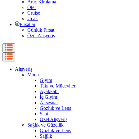
Araç Kiralama
Otel
Cruise
Uçak
Fırsatlar
Günlük Fırsat
Özel Alışveriş
Alışveriş
Moda
Giyim
Takı ve Mücevher
Ayakkabı
İç Giyim
Aksesuar
Gözlük ve Lens
Saat
Özel Alışveriş
Sağlık ve Güzellik
Gözlük ve Lens
Sağlık