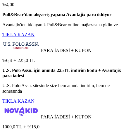
%4,00
Pull&Bear'dan alışveriş yapana Avantajix para ödüyor
Avantajix'ten tıklayarak Pull&Bear online mağazasına gidin ve
TIKLA KAZAN
PARA İADESİ + KUPON
%6,4
+
225,0 TL
U.S. Polo Assn. için anında 225TL indirim kodu + Avantajix
para iadesi
U.S. Polo Assn. sitesinde size hem anında indirim, hem de
sonrasında
TIKLA KAZAN
PARA İADESİ + KUPON
1000,0 TL
+
%15,0