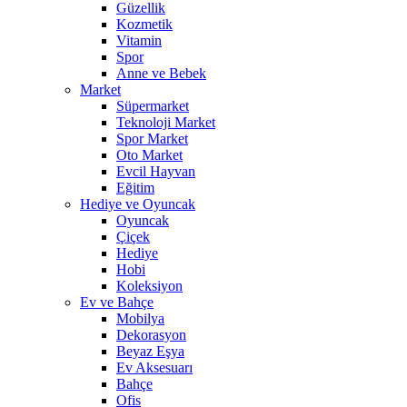
Güzellik
Kozmetik
Vitamin
Spor
Anne ve Bebek
Market
Süpermarket
Teknoloji Market
Spor Market
Oto Market
Evcil Hayvan
Eğitim
Hediye ve Oyuncak
Oyuncak
Çiçek
Hediye
Hobi
Koleksiyon
Ev ve Bahçe
Mobilya
Dekorasyon
Beyaz Eşya
Ev Aksesuarı
Bahçe
Ofis