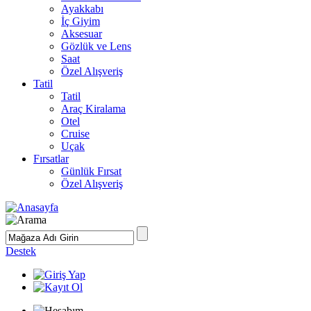
Ayakkabı
İç Giyim
Aksesuar
Gözlük ve Lens
Saat
Özel Alışveriş
Tatil
Tatil
Araç Kiralama
Otel
Cruise
Uçak
Fırsatlar
Günlük Fırsat
Özel Alışveriş
Destek