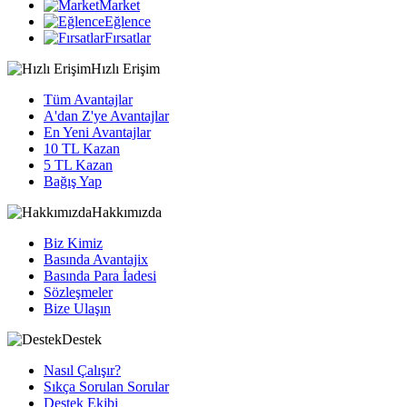
Market
Eğlence
Fırsatlar
Hızlı Erişim
Tüm Avantajlar
A'dan Z'ye Avantajlar
En Yeni Avantajlar
10 TL Kazan
5 TL Kazan
Bağış Yap
Hakkımızda
Biz Kimiz
Basında Avantajix
Basında Para İadesi
Sözleşmeler
Bize Ulaşın
Destek
Nasıl Çalışır?
Sıkça Sorulan Sorular
Destek Ekibi