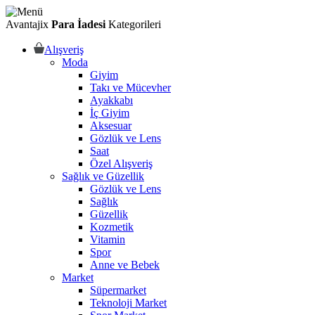
Avantajix
Para İadesi
Kategorileri
Alışveriş
Moda
Giyim
Takı ve Mücevher
Ayakkabı
İç Giyim
Aksesuar
Gözlük ve Lens
Saat
Özel Alışveriş
Sağlık ve Güzellik
Gözlük ve Lens
Sağlık
Güzellik
Kozmetik
Vitamin
Spor
Anne ve Bebek
Market
Süpermarket
Teknoloji Market