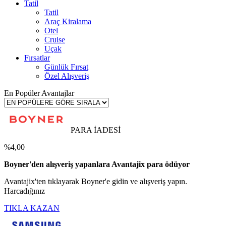
Tatil
Tatil
Araç Kiralama
Otel
Cruise
Uçak
Fırsatlar
Günlük Fırsat
Özel Alışveriş
En Popüler Avantajlar
PARA İADESİ
%4,00
Boyner'den alışveriş yapanlara Avantajix para ödüyor
Avantajix'ten tıklayarak Boyner'e gidin ve alışveriş yapın.
Harcadığınız
TIKLA KAZAN