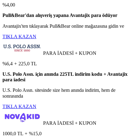
%4,00
Pull&Bear'dan alışveriş yapana Avantajix para ödüyor
Avantajix'ten tıklayarak Pull&Bear online mağazasına gidin ve
TIKLA KAZAN
PARA İADESİ + KUPON
%6,4
+
225,0 TL
U.S. Polo Assn. için anında 225TL indirim kodu + Avantajix
para iadesi
U.S. Polo Assn. sitesinde size hem anında indirim, hem de
sonrasında
TIKLA KAZAN
PARA İADESİ + KUPON
1000,0 TL
+
%15,0