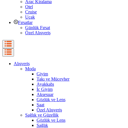
Araç Kiralama
Otel
Cruise
Uçak
Fırsatlar
Günlük Fırsat
Özel Alışveriş
Alışveriş
Moda
Giyim
Takı ve Mücevher
Ayakkabı
İç Giyim
Aksesuar
Gözlük ve Lens
Saat
Özel Alışveriş
Sağlık ve Güzellik
Gözlük ve Lens
Sağlık