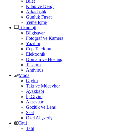
Bilet
Kitap ve Dergi
Arkadaşlık
Günlük Fırsat
Yeme İçme
Teknoloji
Bilgisayar
Fotoğraf ve Kamera
Yazılım
Cep Telefonu
Elektronik
Domain ve Hosting
Tasarım
Antivirüs
Moda
Giyim
Takı ve Mücevher
Ayakkabı
İç Giyim
Aksesuar
Gözlük ve Lens
Saat
Özel Alışveriş
Tatil
Tatil