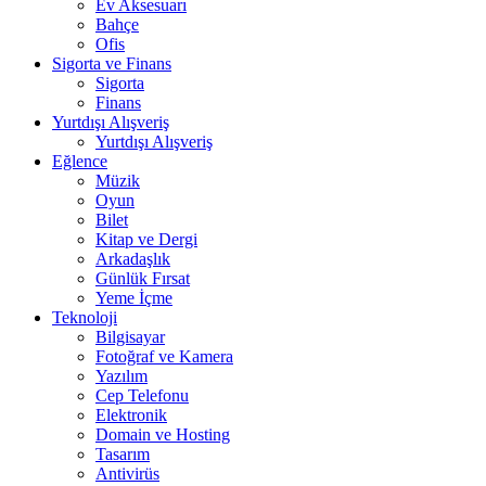
Ev Aksesuarı
Bahçe
Ofis
Sigorta ve Finans
Sigorta
Finans
Yurtdışı Alışveriş
Yurtdışı Alışveriş
Eğlence
Müzik
Oyun
Bilet
Kitap ve Dergi
Arkadaşlık
Günlük Fırsat
Yeme İçme
Teknoloji
Bilgisayar
Fotoğraf ve Kamera
Yazılım
Cep Telefonu
Elektronik
Domain ve Hosting
Tasarım
Antivirüs