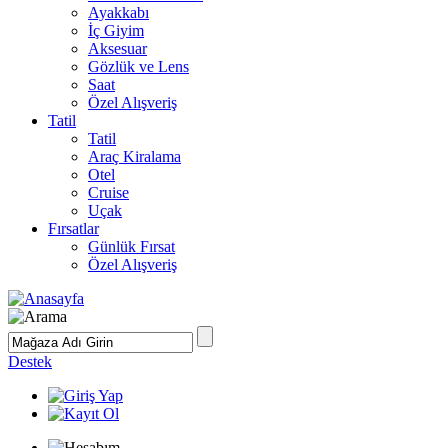
Ayakkabı
İç Giyim
Aksesuar
Gözlük ve Lens
Saat
Özel Alışveriş
Tatil
Tatil
Araç Kiralama
Otel
Cruise
Uçak
Fırsatlar
Günlük Fırsat
Özel Alışveriş
Destek