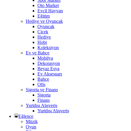
Spor Market
Oto Market
Evcil Hayvan
Eğitim
Hediye ve Oyuncak
Oyuncak
Çiçek
Hediye
Hobi
Koleksiyon
Ev ve Bahçe
Mobilya
Dekorasyon
Beyaz Eşya
Ev Aksesuarı
Bahçe
Ofis
Sigorta ve Finans
Sigorta
Finans
Yurtdışı Alışveriş
Yurtdışı Alışveriş
Eğlence
Müzik
Oyun