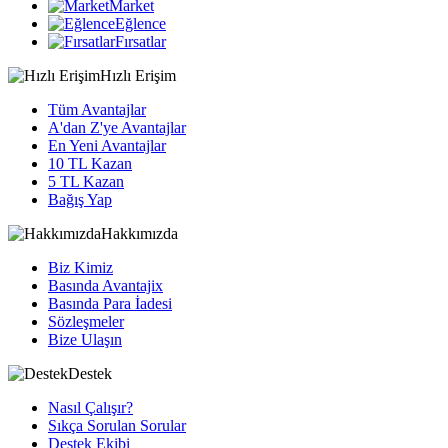
Market
Eğlence
Fırsatlar
Hızlı Erişim
Tüm Avantajlar
A'dan Z'ye Avantajlar
En Yeni Avantajlar
10 TL Kazan
5 TL Kazan
Bağış Yap
Hakkımızda
Biz Kimiz
Basında Avantajix
Basında Para İadesi
Sözleşmeler
Bize Ulaşın
Destek
Nasıl Çalışır?
Sıkça Sorulan Sorular
Destek Ekibi