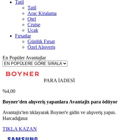
Tatil
Tatil
Araç Kiralama
Otel
Cruise
Uçak
Fırsatlar
Günlük Fırsat
Özel Alışveriş
En Popüler Avantajlar
PARA İADESİ
%4,00
Boyner'den alışveriş yapanlara Avantajix para ödüyor
Avantajix'ten tıklayarak Boyner'e gidin ve alışveriş yapın.
Harcadığınız
TIKLA KAZAN