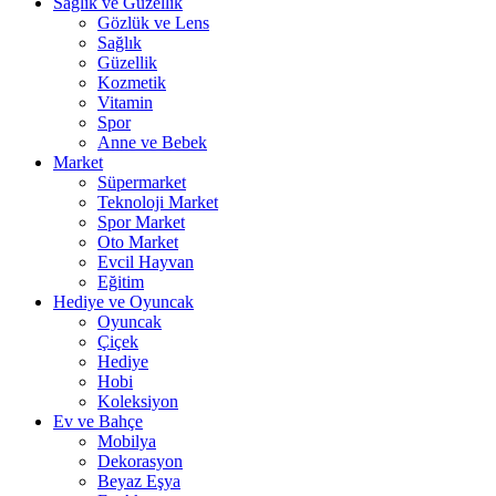
Sağlık ve Güzellik
Gözlük ve Lens
Sağlık
Güzellik
Kozmetik
Vitamin
Spor
Anne ve Bebek
Market
Süpermarket
Teknoloji Market
Spor Market
Oto Market
Evcil Hayvan
Eğitim
Hediye ve Oyuncak
Oyuncak
Çiçek
Hediye
Hobi
Koleksiyon
Ev ve Bahçe
Mobilya
Dekorasyon
Beyaz Eşya