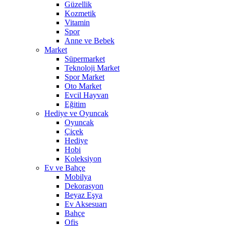
Güzellik
Kozmetik
Vitamin
Spor
Anne ve Bebek
Market
Süpermarket
Teknoloji Market
Spor Market
Oto Market
Evcil Hayvan
Eğitim
Hediye ve Oyuncak
Oyuncak
Çiçek
Hediye
Hobi
Koleksiyon
Ev ve Bahçe
Mobilya
Dekorasyon
Beyaz Eşya
Ev Aksesuarı
Bahçe
Ofis