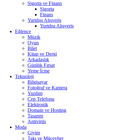
Sigorta ve Finans
Sigorta
Finans
Yurtdışı Alışveriş
Yurtdışı Alışveriş
Eğlence
Müzik
Oyun
Bilet
Kitap ve Dergi
Arkadaşlık
Günlük Fırsat
Yeme İçme
Teknoloji
Bilgisayar
Fotoğraf ve Kamera
Yazılım
Cep Telefonu
Elektronik
Domain ve Hosting
Tasarım
Antivirüs
Moda
Giyim
Takı ve Mücevher