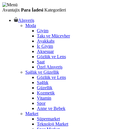
Avantajix
Para İadesi
Kategorileri
Alışveriş
Moda
Giyim
Takı ve Mücevher
Ayakkabı
İç Giyim
Aksesuar
Gözlük ve Lens
Saat
Özel Alışveriş
Sağlık ve Güzellik
Gözlük ve Lens
Sağlık
Güzellik
Kozmetik
Vitamin
Spor
Anne ve Bebek
Market
Süpermarket
Teknoloji Market