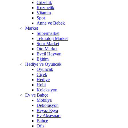
Güzellik
Kozmetik
Vitamin
Spor
Anne ve Bebek
Market
Süpermarket
Teknoloji Market
Spor Market
Oto Market
Evcil Hayvan
Eğitim
Hediye ve Oyuncak
Oyuncak
Çiçek
Hediye
Hobi
Koleksiyon
Ev ve Bahçe
Mobilya
Dekorasyon
Beyaz Eşya
Ev Aksesuarı
Bahçe
Ofis