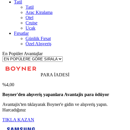
Tatil
Tatil
Araç Kiralama
Otel
Cruise
Uçak
Fırsatlar
Günlük Fırsat
Özel Alışveriş
En Popüler Avantajlar
PARA İADESİ
%4,00
Boyner'den alışveriş yapanlara Avantajix para ödüyor
Avantajix'ten tıklayarak Boyner'e gidin ve alışveriş yapın.
Harcadığınız
TIKLA KAZAN