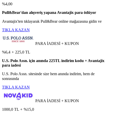
%4,00
Pull&Bear'dan alışveriş yapana Avantajix para ödüyor
Avantajix'ten tıklayarak Pull&Bear online mağazasına gidin ve
TIKLA KAZAN
PARA İADESİ + KUPON
%6,4
+
225,0 TL
U.S. Polo Assn. için anında 225TL indirim kodu + Avantajix
para iadesi
U.S. Polo Assn. sitesinde size hem anında indirim, hem de
sonrasında
TIKLA KAZAN
PARA İADESİ + KUPON
1000,0 TL
+
%15,0