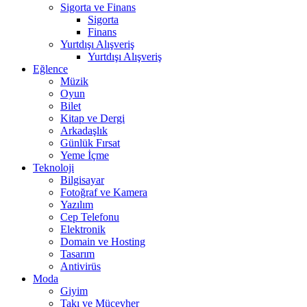
Sigorta ve Finans
Sigorta
Finans
Yurtdışı Alışveriş
Yurtdışı Alışveriş
Eğlence
Müzik
Oyun
Bilet
Kitap ve Dergi
Arkadaşlık
Günlük Fırsat
Yeme İçme
Teknoloji
Bilgisayar
Fotoğraf ve Kamera
Yazılım
Cep Telefonu
Elektronik
Domain ve Hosting
Tasarım
Antivirüs
Moda
Giyim
Takı ve Mücevher