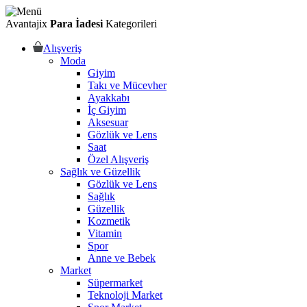
Avantajix
Para İadesi
Kategorileri
Alışveriş
Moda
Giyim
Takı ve Mücevher
Ayakkabı
İç Giyim
Aksesuar
Gözlük ve Lens
Saat
Özel Alışveriş
Sağlık ve Güzellik
Gözlük ve Lens
Sağlık
Güzellik
Kozmetik
Vitamin
Spor
Anne ve Bebek
Market
Süpermarket
Teknoloji Market