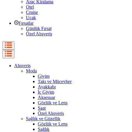
Araç Kiralama
Otel
Cruise
Uçak
Fırsatlar
Günlük Fırsat
Özel Alışveriş
Alışveriş
Moda
Giyim
Takı ve Mücevher
Ayakkabı
İç Giyim
Aksesuar
Gözlük ve Lens
Saat
Özel Alışveriş
Sağlık ve Güzellik
Gözlük ve Lens
Sağlık