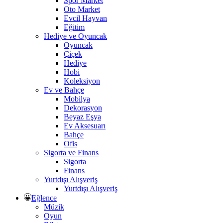
Spor Market
Oto Market
Evcil Hayvan
Eğitim
Hediye ve Oyuncak
Oyuncak
Çiçek
Hediye
Hobi
Koleksiyon
Ev ve Bahçe
Mobilya
Dekorasyon
Beyaz Eşya
Ev Aksesuarı
Bahçe
Ofis
Sigorta ve Finans
Sigorta
Finans
Yurtdışı Alışveriş
Yurtdışı Alışveriş
Eğlence
Müzik
Oyun