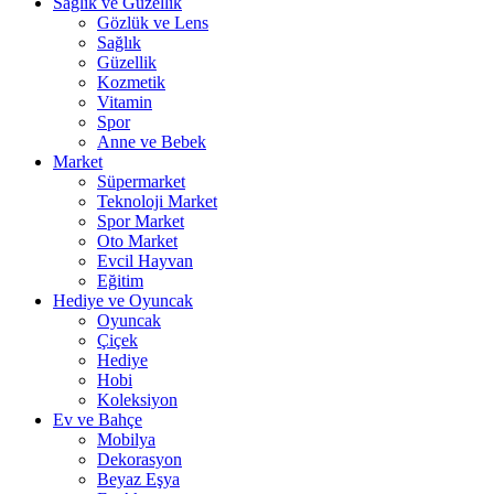
Sağlık ve Güzellik
Gözlük ve Lens
Sağlık
Güzellik
Kozmetik
Vitamin
Spor
Anne ve Bebek
Market
Süpermarket
Teknoloji Market
Spor Market
Oto Market
Evcil Hayvan
Eğitim
Hediye ve Oyuncak
Oyuncak
Çiçek
Hediye
Hobi
Koleksiyon
Ev ve Bahçe
Mobilya
Dekorasyon
Beyaz Eşya