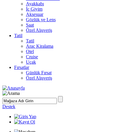
Ayakkabı
İç Giyim
Aksesuar
Gözlük ve Lens
Saat
Özel Alışveriş
Tatil
Tatil
Araç Kiralama
Otel
Cruise
Uçak
Fırsatlar
Günlük Fırsat
Özel Alışveriş
Destek