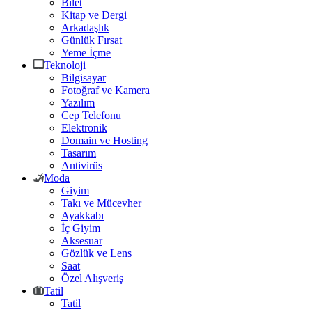
Bilet
Kitap ve Dergi
Arkadaşlık
Günlük Fırsat
Yeme İçme
Teknoloji
Bilgisayar
Fotoğraf ve Kamera
Yazılım
Cep Telefonu
Elektronik
Domain ve Hosting
Tasarım
Antivirüs
Moda
Giyim
Takı ve Mücevher
Ayakkabı
İç Giyim
Aksesuar
Gözlük ve Lens
Saat
Özel Alışveriş
Tatil
Tatil