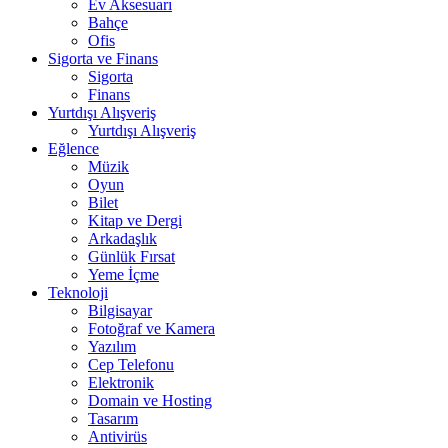
Ev Aksesuarı
Bahçe
Ofis
Sigorta ve Finans
Sigorta
Finans
Yurtdışı Alışveriş
Yurtdışı Alışveriş
Eğlence
Müzik
Oyun
Bilet
Kitap ve Dergi
Arkadaşlık
Günlük Fırsat
Yeme İçme
Teknoloji
Bilgisayar
Fotoğraf ve Kamera
Yazılım
Cep Telefonu
Elektronik
Domain ve Hosting
Tasarım
Antivirüs