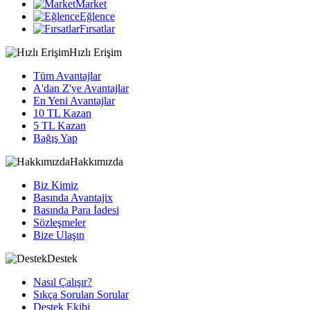
Market
Eğlence
Fırsatlar
Hızlı Erişim
Tüm Avantajlar
A'dan Z'ye Avantajlar
En Yeni Avantajlar
10 TL Kazan
5 TL Kazan
Bağış Yap
Hakkımızda
Biz Kimiz
Basında Avantajix
Basında Para İadesi
Sözleşmeler
Bize Ulaşın
Destek
Nasıl Çalışır?
Sıkça Sorulan Sorular
Destek Ekibi