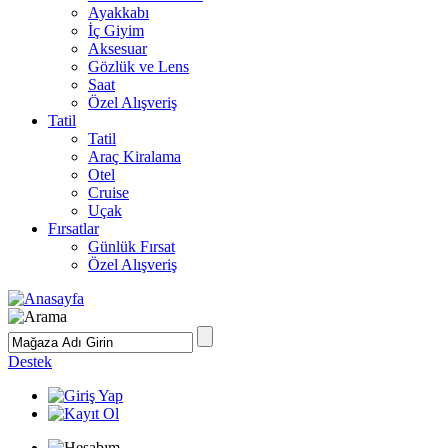
Ayakkabı
İç Giyim
Aksesuar
Gözlük ve Lens
Saat
Özel Alışveriş
Tatil
Tatil
Araç Kiralama
Otel
Cruise
Uçak
Fırsatlar
Günlük Fırsat
Özel Alışveriş
Destek