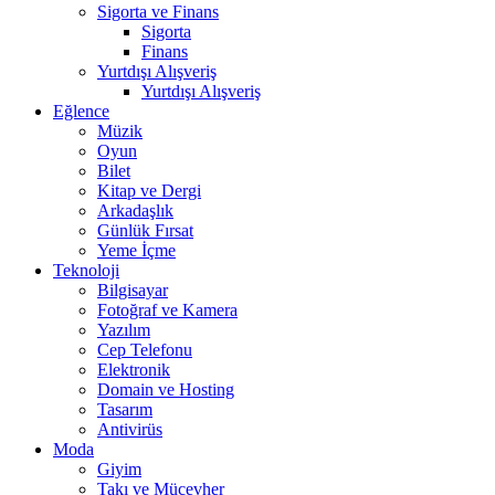
Sigorta ve Finans
Sigorta
Finans
Yurtdışı Alışveriş
Yurtdışı Alışveriş
Eğlence
Müzik
Oyun
Bilet
Kitap ve Dergi
Arkadaşlık
Günlük Fırsat
Yeme İçme
Teknoloji
Bilgisayar
Fotoğraf ve Kamera
Yazılım
Cep Telefonu
Elektronik
Domain ve Hosting
Tasarım
Antivirüs
Moda
Giyim
Takı ve Mücevher