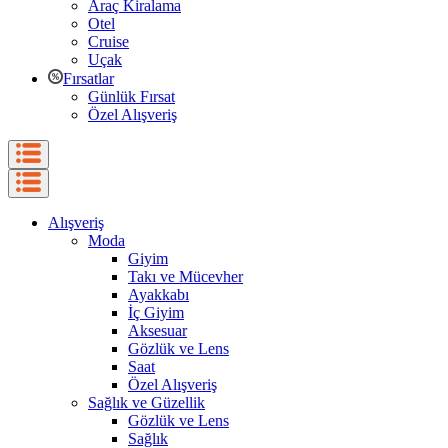
Araç Kiralama
Otel
Cruise
Uçak
Fırsatlar
Günlük Fırsat
Özel Alışveriş
Alışveriş
Moda
Giyim
Takı ve Mücevher
Ayakkabı
İç Giyim
Aksesuar
Gözlük ve Lens
Saat
Özel Alışveriş
Sağlık ve Güzellik
Gözlük ve Lens
Sağlık