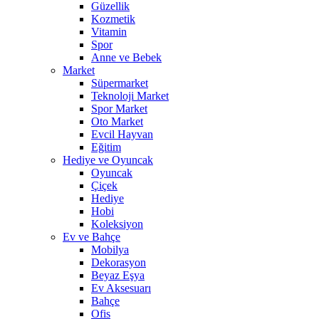
Güzellik
Kozmetik
Vitamin
Spor
Anne ve Bebek
Market
Süpermarket
Teknoloji Market
Spor Market
Oto Market
Evcil Hayvan
Eğitim
Hediye ve Oyuncak
Oyuncak
Çiçek
Hediye
Hobi
Koleksiyon
Ev ve Bahçe
Mobilya
Dekorasyon
Beyaz Eşya
Ev Aksesuarı
Bahçe
Ofis