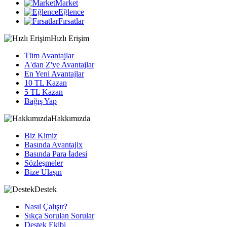
Market
Eğlence
Fırsatlar
Hızlı Erişim
Tüm Avantajlar
A'dan Z'ye Avantajlar
En Yeni Avantajlar
10 TL Kazan
5 TL Kazan
Bağış Yap
Hakkımızda
Biz Kimiz
Basında Avantajix
Basında Para İadesi
Sözleşmeler
Bize Ulaşın
Destek
Nasıl Çalışır?
Sıkça Sorulan Sorular
Destek Ekibi