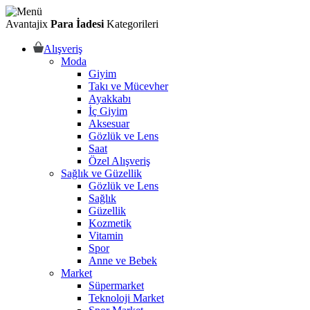
Avantajix
Para İadesi
Kategorileri
Alışveriş
Moda
Giyim
Takı ve Mücevher
Ayakkabı
İç Giyim
Aksesuar
Gözlük ve Lens
Saat
Özel Alışveriş
Sağlık ve Güzellik
Gözlük ve Lens
Sağlık
Güzellik
Kozmetik
Vitamin
Spor
Anne ve Bebek
Market
Süpermarket
Teknoloji Market