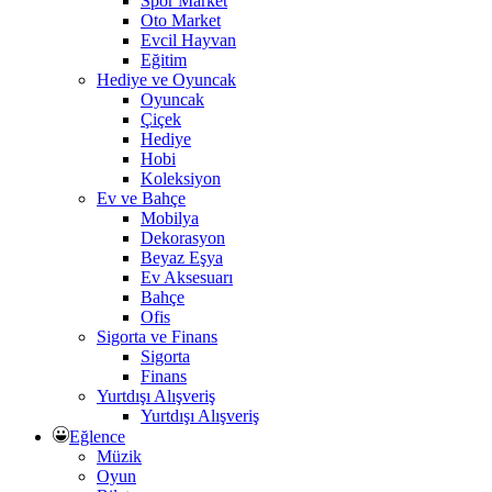
Spor Market
Oto Market
Evcil Hayvan
Eğitim
Hediye ve Oyuncak
Oyuncak
Çiçek
Hediye
Hobi
Koleksiyon
Ev ve Bahçe
Mobilya
Dekorasyon
Beyaz Eşya
Ev Aksesuarı
Bahçe
Ofis
Sigorta ve Finans
Sigorta
Finans
Yurtdışı Alışveriş
Yurtdışı Alışveriş
Eğlence
Müzik
Oyun