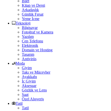
Bilet
Kitap ve Dergi
Arkadaşlık
Günlük Fırsat
Yeme İçme
Teknoloji
Bilgisayar
Fotoğraf ve Kamera
Yazılım
Cep Telefonu
Elektronik
Domain ve Hosting
Tasarım
Antivirüs
Moda
Giyim
Takı ve Mücevher
Ayakkabı
İç Giyim
Aksesuar
Gözlük ve Lens
Saat
Özel Alışveriş
Tatil
Tatil