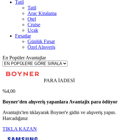
Tatil
Tatil
Araç Kiralama
Otel
Cruise
Uçak
Fırsatlar
Günlük Fırsat
Özel Alışveriş
En Popüler Avantajlar
PARA İADESİ
%4,00
Boyner'den alışveriş yapanlara Avantajix para ödüyor
Avantajix'ten tıklayarak Boyner'e gidin ve alışveriş yapın.
Harcadığınız
TIKLA KAZAN