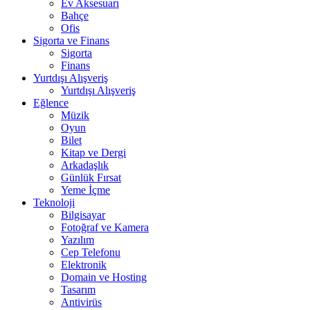
Ev Aksesuarı
Bahçe
Ofis
Sigorta ve Finans
Sigorta
Finans
Yurtdışı Alışveriş
Yurtdışı Alışveriş
Eğlence
Müzik
Oyun
Bilet
Kitap ve Dergi
Arkadaşlık
Günlük Fırsat
Yeme İçme
Teknoloji
Bilgisayar
Fotoğraf ve Kamera
Yazılım
Cep Telefonu
Elektronik
Domain ve Hosting
Tasarım
Antivirüs