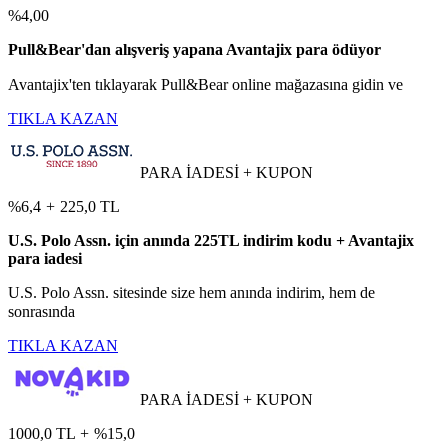
%4,00
Pull&Bear'dan alışveriş yapana Avantajix para ödüyor
Avantajix'ten tıklayarak Pull&Bear online mağazasına gidin ve
TIKLA KAZAN
PARA İADESİ + KUPON
%6,4
+
225,0 TL
U.S. Polo Assn. için anında 225TL indirim kodu + Avantajix
para iadesi
U.S. Polo Assn. sitesinde size hem anında indirim, hem de
sonrasında
TIKLA KAZAN
PARA İADESİ + KUPON
1000,0 TL
+
%15,0