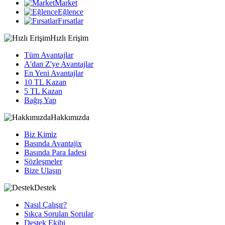
Market
Eğlence
Fırsatlar
Hızlı Erişim
Tüm Avantajlar
A'dan Z'ye Avantajlar
En Yeni Avantajlar
10 TL Kazan
5 TL Kazan
Bağış Yap
Hakkımızda
Biz Kimiz
Basında Avantajix
Basında Para İadesi
Sözleşmeler
Bize Ulaşın
Destek
Nasıl Çalışır?
Sıkça Sorulan Sorular
Destek Ekibi