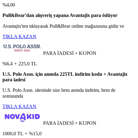
%4,00
Pull&Bear'dan alışveriş yapana Avantajix para ödüyor
Avantajix'ten tıklayarak Pull&Bear online mağazasına gidin ve
TIKLA KAZAN
PARA İADESİ + KUPON
%6,4
+
225,0 TL
U.S. Polo Assn. için anında 225TL indirim kodu + Avantajix
para iadesi
U.S. Polo Assn. sitesinde size hem anında indirim, hem de
sonrasında
TIKLA KAZAN
PARA İADESİ + KUPON
1000,0 TL
+
%15,0