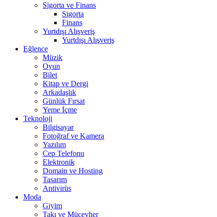
Sigorta ve Finans
Sigorta
Finans
Yurtdışı Alışveriş
Yurtdışı Alışveriş
Eğlence
Müzik
Oyun
Bilet
Kitap ve Dergi
Arkadaşlık
Günlük Fırsat
Yeme İçme
Teknoloji
Bilgisayar
Fotoğraf ve Kamera
Yazılım
Cep Telefonu
Elektronik
Domain ve Hosting
Tasarım
Antivirüs
Moda
Giyim
Takı ve Mücevher