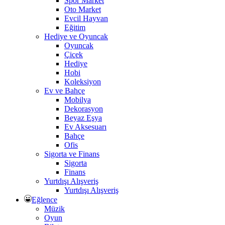
Spor Market
Oto Market
Evcil Hayvan
Eğitim
Hediye ve Oyuncak
Oyuncak
Çiçek
Hediye
Hobi
Koleksiyon
Ev ve Bahçe
Mobilya
Dekorasyon
Beyaz Eşya
Ev Aksesuarı
Bahçe
Ofis
Sigorta ve Finans
Sigorta
Finans
Yurtdışı Alışveriş
Yurtdışı Alışveriş
Eğlence
Müzik
Oyun