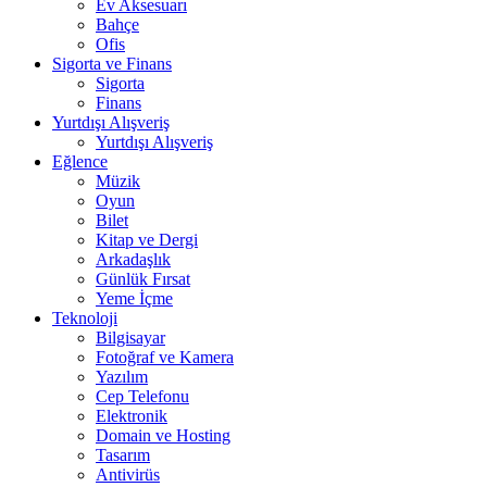
Ev Aksesuarı
Bahçe
Ofis
Sigorta ve Finans
Sigorta
Finans
Yurtdışı Alışveriş
Yurtdışı Alışveriş
Eğlence
Müzik
Oyun
Bilet
Kitap ve Dergi
Arkadaşlık
Günlük Fırsat
Yeme İçme
Teknoloji
Bilgisayar
Fotoğraf ve Kamera
Yazılım
Cep Telefonu
Elektronik
Domain ve Hosting
Tasarım
Antivirüs