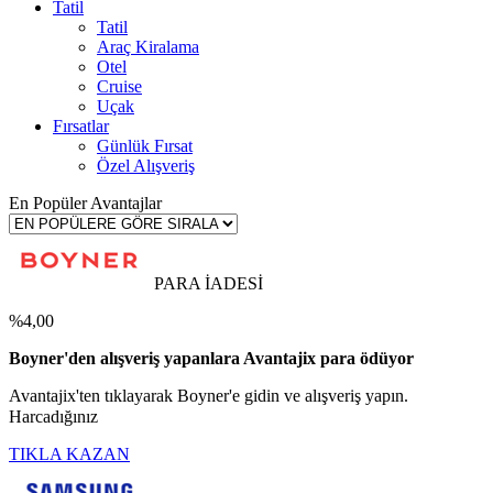
Tatil
Tatil
Araç Kiralama
Otel
Cruise
Uçak
Fırsatlar
Günlük Fırsat
Özel Alışveriş
En Popüler Avantajlar
PARA İADESİ
%4,00
Boyner'den alışveriş yapanlara Avantajix para ödüyor
Avantajix'ten tıklayarak Boyner'e gidin ve alışveriş yapın.
Harcadığınız
TIKLA KAZAN