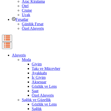
Araç Kiralama
Otel
Cruise
Uçak
Fırsatlar
Günlük Fırsat
Özel Alışveriş
Alışveriş
Moda
Giyim
Takı ve Mücevher
Ayakkabı
İç Giyim
Aksesuar
Gözlük ve Lens
Saat
Özel Alışveriş
Sağlık ve Güzellik
Gözlük ve Lens
Sağlık