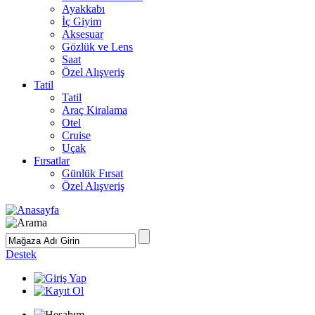
Ayakkabı
İç Giyim
Aksesuar
Gözlük ve Lens
Saat
Özel Alışveriş
Tatil
Tatil
Araç Kiralama
Otel
Cruise
Uçak
Fırsatlar
Günlük Fırsat
Özel Alışveriş
Destek