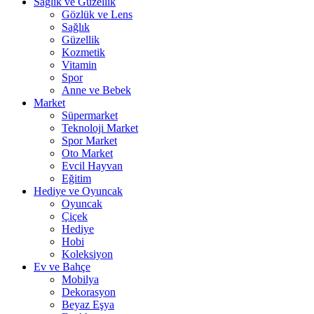
Sağlık ve Güzellik
Gözlük ve Lens
Sağlık
Güzellik
Kozmetik
Vitamin
Spor
Anne ve Bebek
Market
Süpermarket
Teknoloji Market
Spor Market
Oto Market
Evcil Hayvan
Eğitim
Hediye ve Oyuncak
Oyuncak
Çiçek
Hediye
Hobi
Koleksiyon
Ev ve Bahçe
Mobilya
Dekorasyon
Beyaz Eşya