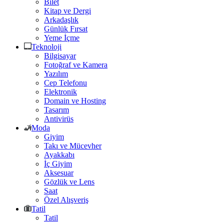
Bilet
Kitap ve Dergi
Arkadaşlık
Günlük Fırsat
Yeme İçme
Teknoloji
Bilgisayar
Fotoğraf ve Kamera
Yazılım
Cep Telefonu
Elektronik
Domain ve Hosting
Tasarım
Antivirüs
Moda
Giyim
Takı ve Mücevher
Ayakkabı
İç Giyim
Aksesuar
Gözlük ve Lens
Saat
Özel Alışveriş
Tatil
Tatil