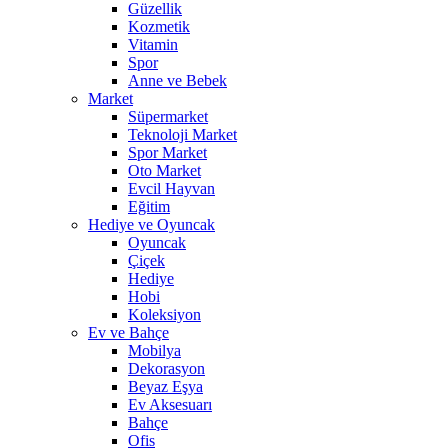
Güzellik
Kozmetik
Vitamin
Spor
Anne ve Bebek
Market
Süpermarket
Teknoloji Market
Spor Market
Oto Market
Evcil Hayvan
Eğitim
Hediye ve Oyuncak
Oyuncak
Çiçek
Hediye
Hobi
Koleksiyon
Ev ve Bahçe
Mobilya
Dekorasyon
Beyaz Eşya
Ev Aksesuarı
Bahçe
Ofis