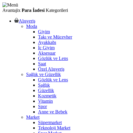
Avantajix
Para İadesi
Kategorileri
Alışveriş
Moda
Giyim
Takı ve Mücevher
Ayakkabı
İç Giyim
Aksesuar
Gözlük ve Lens
Saat
Özel Alışveriş
Sağlık ve Güzellik
Gözlük ve Lens
Sağlık
Güzellik
Kozmetik
Vitamin
Spor
Anne ve Bebek
Market
Süpermarket
Teknoloji Market