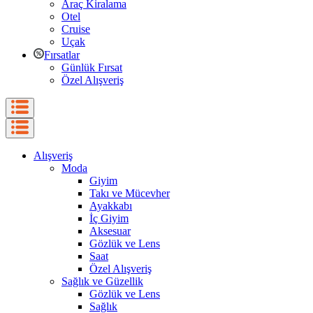
Araç Kiralama
Otel
Cruise
Uçak
Fırsatlar
Günlük Fırsat
Özel Alışveriş
Alışveriş
Moda
Giyim
Takı ve Mücevher
Ayakkabı
İç Giyim
Aksesuar
Gözlük ve Lens
Saat
Özel Alışveriş
Sağlık ve Güzellik
Gözlük ve Lens
Sağlık