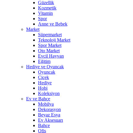
Güzellik
Kozmetik
Vitamin
Spor
Anne ve Bebek
Market
Süpermarket
Teknoloji Market
Spor Market
Oto Market
Evcil Hayvan
Eğitim
Hediye ve Oyuncak
Oyuncak
Çiçek
Hediye
Hobi
Koleksiyon
Ev ve Bahçe
Mobilya
Dekorasyon
Beyaz Eşya
Ev Aksesuarı
Bahçe
Ofis