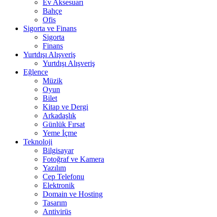
Ev Aksesuarı
Bahçe
Ofis
Sigorta ve Finans
Sigorta
Finans
Yurtdışı Alışveriş
Yurtdışı Alışveriş
Eğlence
Müzik
Oyun
Bilet
Kitap ve Dergi
Arkadaşlık
Günlük Fırsat
Yeme İçme
Teknoloji
Bilgisayar
Fotoğraf ve Kamera
Yazılım
Cep Telefonu
Elektronik
Domain ve Hosting
Tasarım
Antivirüs