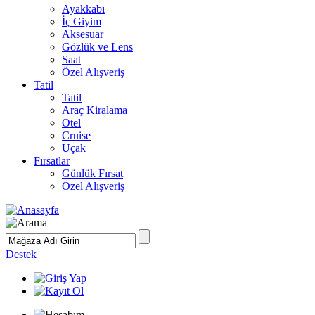
Ayakkabı
İç Giyim
Aksesuar
Gözlük ve Lens
Saat
Özel Alışveriş
Tatil
Tatil
Araç Kiralama
Otel
Cruise
Uçak
Fırsatlar
Günlük Fırsat
Özel Alışveriş
Destek