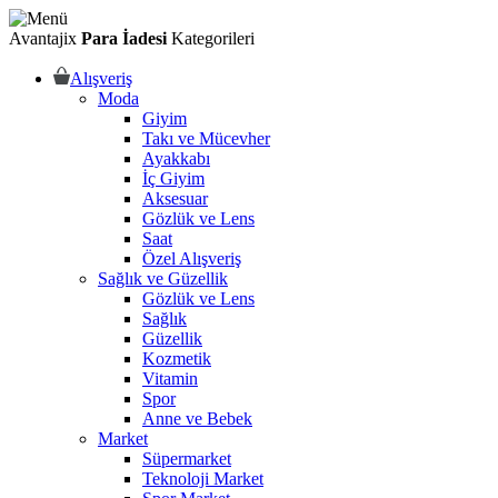
Avantajix
Para İadesi
Kategorileri
Alışveriş
Moda
Giyim
Takı ve Mücevher
Ayakkabı
İç Giyim
Aksesuar
Gözlük ve Lens
Saat
Özel Alışveriş
Sağlık ve Güzellik
Gözlük ve Lens
Sağlık
Güzellik
Kozmetik
Vitamin
Spor
Anne ve Bebek
Market
Süpermarket
Teknoloji Market