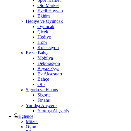
Spor Market
Oto Market
Evcil Hayvan
Eğitim
Hediye ve Oyuncak
Oyuncak
Çiçek
Hediye
Hobi
Koleksiyon
Ev ve Bahçe
Mobilya
Dekorasyon
Beyaz Eşya
Ev Aksesuarı
Bahçe
Ofis
Sigorta ve Finans
Sigorta
Finans
Yurtdışı Alışveriş
Yurtdışı Alışveriş
Eğlence
Müzik
Oyun