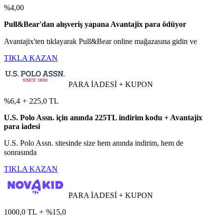
%4,00
Pull&Bear'dan alışveriş yapana Avantajix para ödüyor
Avantajix'ten tıklayarak Pull&Bear online mağazasına gidin ve
TIKLA KAZAN
PARA İADESİ + KUPON
%6,4
+
225,0 TL
U.S. Polo Assn. için anında 225TL indirim kodu + Avantajix
para iadesi
U.S. Polo Assn. sitesinde size hem anında indirim, hem de
sonrasında
TIKLA KAZAN
PARA İADESİ + KUPON
1000,0 TL
+
%15,0