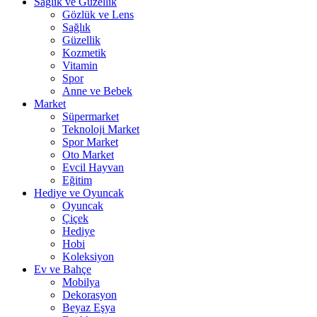
Sağlık ve Güzellik
Gözlük ve Lens
Sağlık
Güzellik
Kozmetik
Vitamin
Spor
Anne ve Bebek
Market
Süpermarket
Teknoloji Market
Spor Market
Oto Market
Evcil Hayvan
Eğitim
Hediye ve Oyuncak
Oyuncak
Çiçek
Hediye
Hobi
Koleksiyon
Ev ve Bahçe
Mobilya
Dekorasyon
Beyaz Eşya