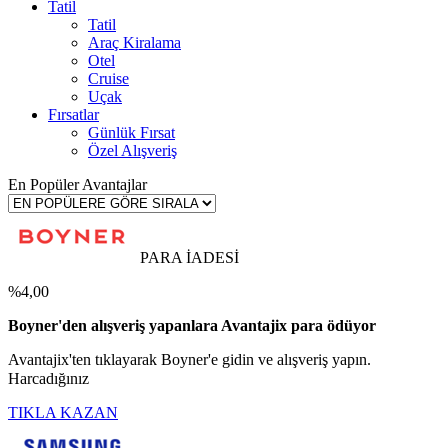
Tatil
Tatil
Araç Kiralama
Otel
Cruise
Uçak
Fırsatlar
Günlük Fırsat
Özel Alışveriş
En Popüler Avantajlar
PARA İADESİ
%4,00
Boyner'den alışveriş yapanlara Avantajix para ödüyor
Avantajix'ten tıklayarak Boyner'e gidin ve alışveriş yapın.
Harcadığınız
TIKLA KAZAN