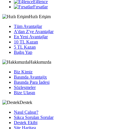
Eğlence
Fırsatlar
Hızlı Erişim
Tüm Avantajlar
A'dan Z'ye Avantajlar
En Yeni Avantajlar
10 TL Kazan
5 TL Kazan
Bağış Yap
Hakkımızda
Biz Kimiz
Basında Avantajix
Basında Para İadesi
Sözleşmeler
Bize Ulaşın
Destek
Nasıl Çalışır?
Sıkça Sorulan Sorular
Destek Ekibi
Site Haritası