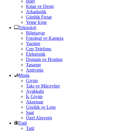
Bilet
Kitap ve Dergi
Arkadaşlık
Günlük Fırsat
Yeme İçme
Teknoloji
Bilgisayar
Fotoğraf ve Kamera
Yazılım
Cep Telefonu
Elektronik
Domain ve Hosting
Tasarım
Antivirüs
Moda
Giyim
Takı ve Mücevher
Ayakkabı
İç Giyim
Aksesuar
Gözlük ve Lens
Saat
Özel Alışveriş
Tatil
Tatil