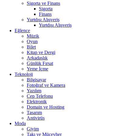
Sigorta ve Finans
Sigorta
Finans
Yurtdışı Alışveriş
Yurtdışı Alışveriş
Eğlence
Müzik
Oyun
Bilet
Kitap ve Dergi
Arkadaşlık
Günlük Fırsat
Yeme İçme
Teknoloji
Bilgisayar
Fotoğraf ve Kamera
Yazılım
Cep Telefonu
Elektronik
Domain ve Hosting
Tasarım
Antivirüs
Moda
Giyim
Takı ve Mücevher