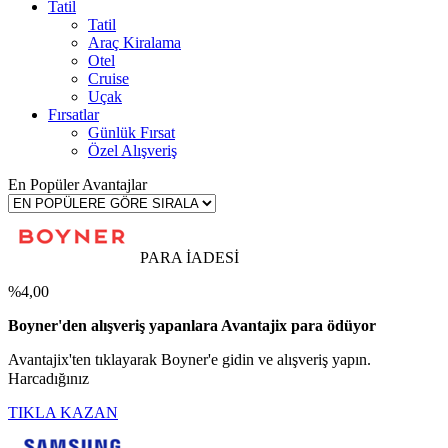
Tatil
Tatil
Araç Kiralama
Otel
Cruise
Uçak
Fırsatlar
Günlük Fırsat
Özel Alışveriş
En Popüler Avantajlar
PARA İADESİ
%4,00
Boyner'den alışveriş yapanlara Avantajix para ödüyor
Avantajix'ten tıklayarak Boyner'e gidin ve alışveriş yapın.
Harcadığınız
TIKLA KAZAN