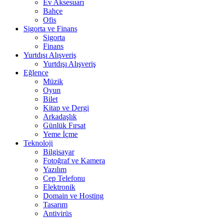
Ev Aksesuarı
Bahçe
Ofis
Sigorta ve Finans
Sigorta
Finans
Yurtdışı Alışveriş
Yurtdışı Alışveriş
Eğlence
Müzik
Oyun
Bilet
Kitap ve Dergi
Arkadaşlık
Günlük Fırsat
Yeme İçme
Teknoloji
Bilgisayar
Fotoğraf ve Kamera
Yazılım
Cep Telefonu
Elektronik
Domain ve Hosting
Tasarım
Antivirüs