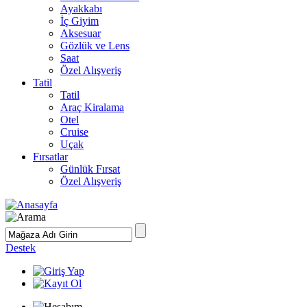
Ayakkabı
İç Giyim
Aksesuar
Gözlük ve Lens
Saat
Özel Alışveriş
Tatil
Tatil
Araç Kiralama
Otel
Cruise
Uçak
Fırsatlar
Günlük Fırsat
Özel Alışveriş
Destek