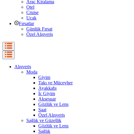
Araç Kiralama
Otel
Cruise
Uçak
Fırsatlar
Günlük Fırsat
Özel Alışveriş
Alışveriş
Moda
Giyim
Takı ve Mücevher
Ayakkabı
İç Giyim
Aksesuar
Gözlük ve Lens
Saat
Özel Alışveriş
Sağlık ve Güzellik
Gözlük ve Lens
Sağlık