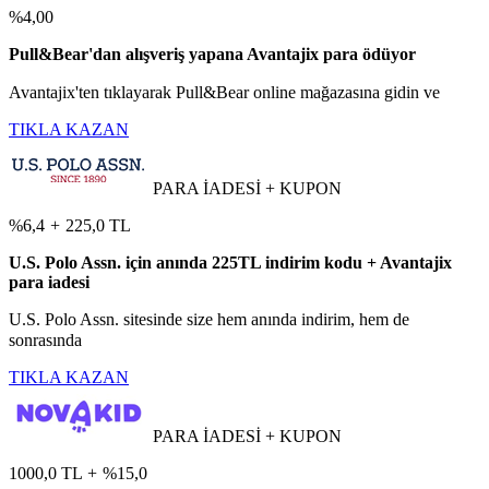
%4,00
Pull&Bear'dan alışveriş yapana Avantajix para ödüyor
Avantajix'ten tıklayarak Pull&Bear online mağazasına gidin ve
TIKLA KAZAN
PARA İADESİ + KUPON
%6,4
+
225,0 TL
U.S. Polo Assn. için anında 225TL indirim kodu + Avantajix
para iadesi
U.S. Polo Assn. sitesinde size hem anında indirim, hem de
sonrasında
TIKLA KAZAN
PARA İADESİ + KUPON
1000,0 TL
+
%15,0