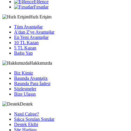
Eğlence
Fırsatlar
Hızlı Erişim
Tüm Avantajlar
A'dan Z'ye Avantajlar
En Yeni Avantajlar
10 TL Kazan
5 TL Kazan
Bağış Yap
Hakkımızda
Biz Kimiz
Basında Avantajix
Basında Para İadesi
Sözleşmeler
Bize Ulaşın
Destek
Nasıl Çalışır?
Sıkça Sorulan Sorular
Destek Ekibi
Site Haritası