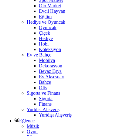
Spor Market
Oto Market
Evcil Hayvan
Eğitim
Hediye ve Oyuncak
Oyuncak
Çiçek
Hediye
Hobi
Koleksiyon
Ev ve Bahçe
Mobilya
Dekorasyon
Beyaz Eşya
Ev Aksesuarı
Bahçe
Ofis
Sigorta ve Finans
Sigorta
Finans
Yurtdışı Alışveriş
Yurtdışı Alışveriş
Eğlence
Müzik
Oyun