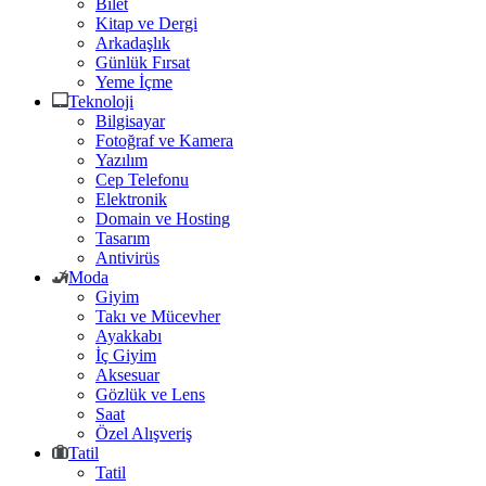
Bilet
Kitap ve Dergi
Arkadaşlık
Günlük Fırsat
Yeme İçme
Teknoloji
Bilgisayar
Fotoğraf ve Kamera
Yazılım
Cep Telefonu
Elektronik
Domain ve Hosting
Tasarım
Antivirüs
Moda
Giyim
Takı ve Mücevher
Ayakkabı
İç Giyim
Aksesuar
Gözlük ve Lens
Saat
Özel Alışveriş
Tatil
Tatil