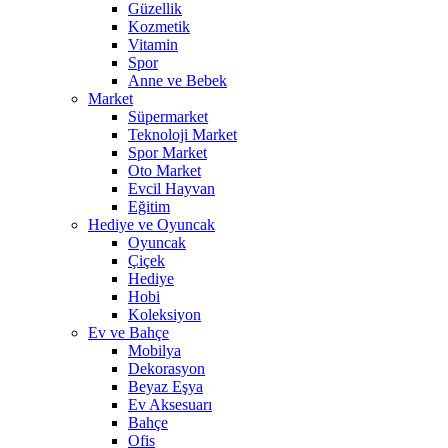
Güzellik
Kozmetik
Vitamin
Spor
Anne ve Bebek
Market
Süpermarket
Teknoloji Market
Spor Market
Oto Market
Evcil Hayvan
Eğitim
Hediye ve Oyuncak
Oyuncak
Çiçek
Hediye
Hobi
Koleksiyon
Ev ve Bahçe
Mobilya
Dekorasyon
Beyaz Eşya
Ev Aksesuarı
Bahçe
Ofis