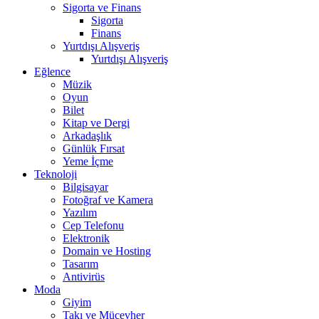
Sigorta ve Finans
Sigorta
Finans
Yurtdışı Alışveriş
Yurtdışı Alışveriş
Eğlence
Müzik
Oyun
Bilet
Kitap ve Dergi
Arkadaşlık
Günlük Fırsat
Yeme İçme
Teknoloji
Bilgisayar
Fotoğraf ve Kamera
Yazılım
Cep Telefonu
Elektronik
Domain ve Hosting
Tasarım
Antivirüs
Moda
Giyim
Takı ve Mücevher