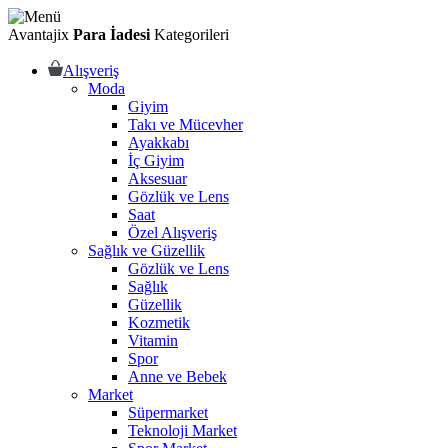
Avantajix
Para İadesi
Kategorileri
Alışveriş
Moda
Giyim
Takı ve Mücevher
Ayakkabı
İç Giyim
Aksesuar
Gözlük ve Lens
Saat
Özel Alışveriş
Sağlık ve Güzellik
Gözlük ve Lens
Sağlık
Güzellik
Kozmetik
Vitamin
Spor
Anne ve Bebek
Market
Süpermarket
Teknoloji Market