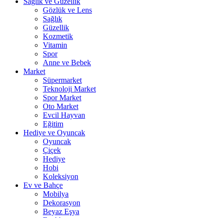
Sağlık ve Güzellik
Gözlük ve Lens
Sağlık
Güzellik
Kozmetik
Vitamin
Spor
Anne ve Bebek
Market
Süpermarket
Teknoloji Market
Spor Market
Oto Market
Evcil Hayvan
Eğitim
Hediye ve Oyuncak
Oyuncak
Çiçek
Hediye
Hobi
Koleksiyon
Ev ve Bahçe
Mobilya
Dekorasyon
Beyaz Eşya