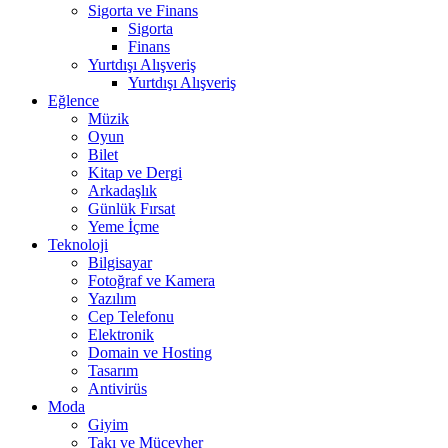
Sigorta ve Finans
Sigorta
Finans
Yurtdışı Alışveriş
Yurtdışı Alışveriş
Eğlence
Müzik
Oyun
Bilet
Kitap ve Dergi
Arkadaşlık
Günlük Fırsat
Yeme İçme
Teknoloji
Bilgisayar
Fotoğraf ve Kamera
Yazılım
Cep Telefonu
Elektronik
Domain ve Hosting
Tasarım
Antivirüs
Moda
Giyim
Takı ve Mücevher