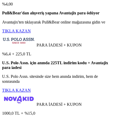
%4,00
Pull&Bear'dan alışveriş yapana Avantajix para ödüyor
Avantajix'ten tıklayarak Pull&Bear online mağazasına gidin ve
TIKLA KAZAN
PARA İADESİ + KUPON
%6,4
+
225,0 TL
U.S. Polo Assn. için anında 225TL indirim kodu + Avantajix
para iadesi
U.S. Polo Assn. sitesinde size hem anında indirim, hem de
sonrasında
TIKLA KAZAN
PARA İADESİ + KUPON
1000,0 TL
+
%15,0