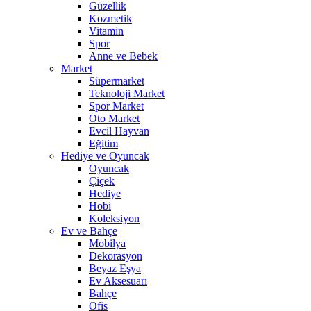
Güzellik
Kozmetik
Vitamin
Spor
Anne ve Bebek
Market
Süpermarket
Teknoloji Market
Spor Market
Oto Market
Evcil Hayvan
Eğitim
Hediye ve Oyuncak
Oyuncak
Çiçek
Hediye
Hobi
Koleksiyon
Ev ve Bahçe
Mobilya
Dekorasyon
Beyaz Eşya
Ev Aksesuarı
Bahçe
Ofis