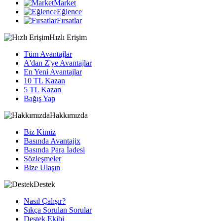
Market
Eğlence
Fırsatlar
Hızlı Erişim
Tüm Avantajlar
A'dan Z'ye Avantajlar
En Yeni Avantajlar
10 TL Kazan
5 TL Kazan
Bağış Yap
Hakkımızda
Biz Kimiz
Basında Avantajix
Basında Para İadesi
Sözleşmeler
Bize Ulaşın
Destek
Nasıl Çalışır?
Sıkça Sorulan Sorular
Destek Ekibi