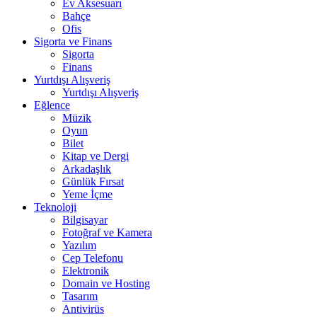
Ev Aksesuarı
Bahçe
Ofis
Sigorta ve Finans
Sigorta
Finans
Yurtdışı Alışveriş
Yurtdışı Alışveriş
Eğlence
Müzik
Oyun
Bilet
Kitap ve Dergi
Arkadaşlık
Günlük Fırsat
Yeme İçme
Teknoloji
Bilgisayar
Fotoğraf ve Kamera
Yazılım
Cep Telefonu
Elektronik
Domain ve Hosting
Tasarım
Antivirüs