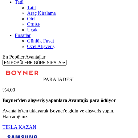
Tatil
Tatil
Araç Kiralama
Otel
Cruise
Uçak
Fırsatlar
Günlük Fırsat
Özel Alışveriş
En Popüler Avantajlar
PARA İADESİ
%4,00
Boyner'den alışveriş yapanlara Avantajix para ödüyor
Avantajix'ten tıklayarak Boyner'e gidin ve alışveriş yapın.
Harcadığınız
TIKLA KAZAN