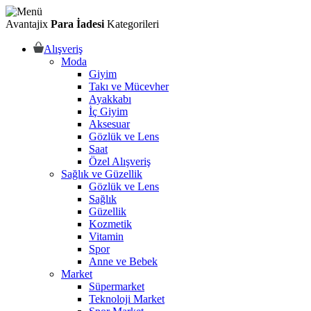
Avantajix
Para İadesi
Kategorileri
Alışveriş
Moda
Giyim
Takı ve Mücevher
Ayakkabı
İç Giyim
Aksesuar
Gözlük ve Lens
Saat
Özel Alışveriş
Sağlık ve Güzellik
Gözlük ve Lens
Sağlık
Güzellik
Kozmetik
Vitamin
Spor
Anne ve Bebek
Market
Süpermarket
Teknoloji Market