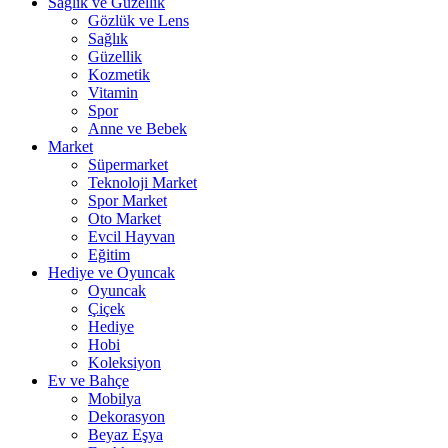
Sağlık ve Güzellik
Gözlük ve Lens
Sağlık
Güzellik
Kozmetik
Vitamin
Spor
Anne ve Bebek
Market
Süpermarket
Teknoloji Market
Spor Market
Oto Market
Evcil Hayvan
Eğitim
Hediye ve Oyuncak
Oyuncak
Çiçek
Hediye
Hobi
Koleksiyon
Ev ve Bahçe
Mobilya
Dekorasyon
Beyaz Eşya