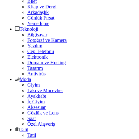
Bilet
Kitap ve Dergi
Arkadaşlık
Günlük Fırsat
Yeme İçme
Teknoloji
Bilgisayar
Fotoğraf ve Kamera
Yazılım
Cep Telefonu
Elektronik
Domain ve Hosting
Tasarım
Antivirüs
Moda
Giyim
Takı ve Mücevher
Ayakkabı
İç Giyim
Aksesuar
Gözlük ve Lens
Saat
Özel Alışveriş
Tatil
Tatil