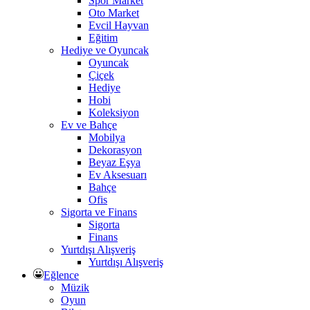
Spor Market
Oto Market
Evcil Hayvan
Eğitim
Hediye ve Oyuncak
Oyuncak
Çiçek
Hediye
Hobi
Koleksiyon
Ev ve Bahçe
Mobilya
Dekorasyon
Beyaz Eşya
Ev Aksesuarı
Bahçe
Ofis
Sigorta ve Finans
Sigorta
Finans
Yurtdışı Alışveriş
Yurtdışı Alışveriş
Eğlence
Müzik
Oyun