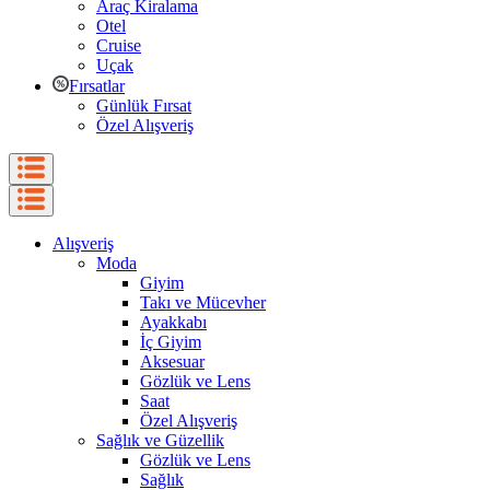
Araç Kiralama
Otel
Cruise
Uçak
Fırsatlar
Günlük Fırsat
Özel Alışveriş
Alışveriş
Moda
Giyim
Takı ve Mücevher
Ayakkabı
İç Giyim
Aksesuar
Gözlük ve Lens
Saat
Özel Alışveriş
Sağlık ve Güzellik
Gözlük ve Lens
Sağlık