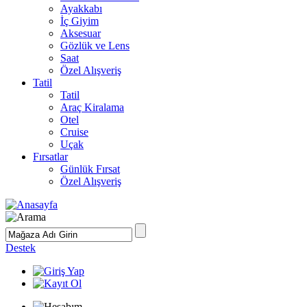
Ayakkabı
İç Giyim
Aksesuar
Gözlük ve Lens
Saat
Özel Alışveriş
Tatil
Tatil
Araç Kiralama
Otel
Cruise
Uçak
Fırsatlar
Günlük Fırsat
Özel Alışveriş
Destek