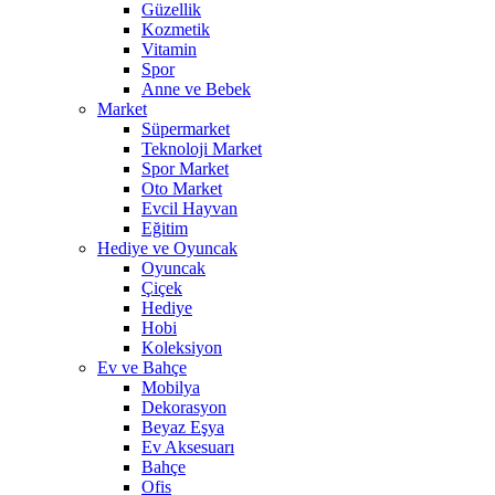
Güzellik
Kozmetik
Vitamin
Spor
Anne ve Bebek
Market
Süpermarket
Teknoloji Market
Spor Market
Oto Market
Evcil Hayvan
Eğitim
Hediye ve Oyuncak
Oyuncak
Çiçek
Hediye
Hobi
Koleksiyon
Ev ve Bahçe
Mobilya
Dekorasyon
Beyaz Eşya
Ev Aksesuarı
Bahçe
Ofis