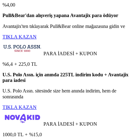
%4,00
Pull&Bear'dan alışveriş yapana Avantajix para ödüyor
Avantajix'ten tıklayarak Pull&Bear online mağazasına gidin ve
TIKLA KAZAN
PARA İADESİ + KUPON
%6,4
+
225,0 TL
U.S. Polo Assn. için anında 225TL indirim kodu + Avantajix
para iadesi
U.S. Polo Assn. sitesinde size hem anında indirim, hem de
sonrasında
TIKLA KAZAN
PARA İADESİ + KUPON
1000,0 TL
+
%15,0