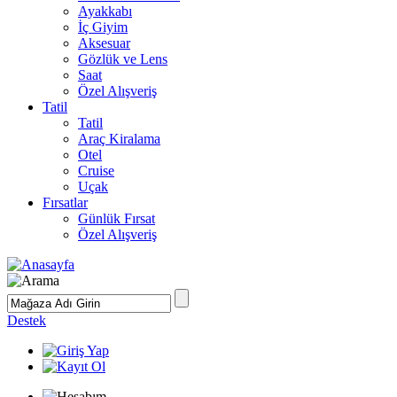
Ayakkabı
İç Giyim
Aksesuar
Gözlük ve Lens
Saat
Özel Alışveriş
Tatil
Tatil
Araç Kiralama
Otel
Cruise
Uçak
Fırsatlar
Günlük Fırsat
Özel Alışveriş
Destek