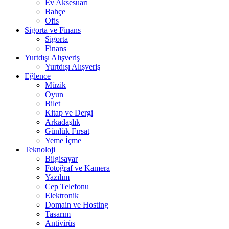
Ev Aksesuarı
Bahçe
Ofis
Sigorta ve Finans
Sigorta
Finans
Yurtdışı Alışveriş
Yurtdışı Alışveriş
Eğlence
Müzik
Oyun
Bilet
Kitap ve Dergi
Arkadaşlık
Günlük Fırsat
Yeme İçme
Teknoloji
Bilgisayar
Fotoğraf ve Kamera
Yazılım
Cep Telefonu
Elektronik
Domain ve Hosting
Tasarım
Antivirüs