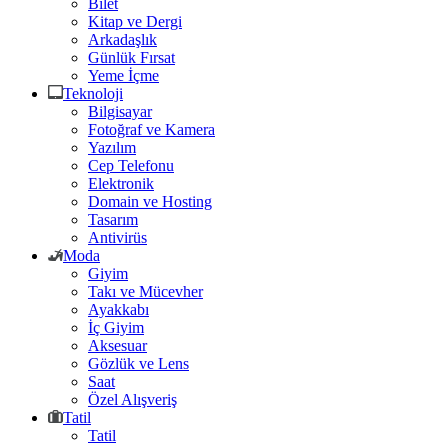
Bilet
Kitap ve Dergi
Arkadaşlık
Günlük Fırsat
Yeme İçme
Teknoloji
Bilgisayar
Fotoğraf ve Kamera
Yazılım
Cep Telefonu
Elektronik
Domain ve Hosting
Tasarım
Antivirüs
Moda
Giyim
Takı ve Mücevher
Ayakkabı
İç Giyim
Aksesuar
Gözlük ve Lens
Saat
Özel Alışveriş
Tatil
Tatil