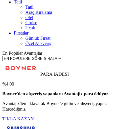
Tatil
Tatil
Araç Kiralama
Otel
Cruise
Uçak
Fırsatlar
Günlük Fırsat
Özel Alışveriş
En Popüler Avantajlar
PARA İADESİ
%4,00
Boyner'den alışveriş yapanlara Avantajix para ödüyor
Avantajix'ten tıklayarak Boyner'e gidin ve alışveriş yapın.
Harcadığınız
TIKLA KAZAN