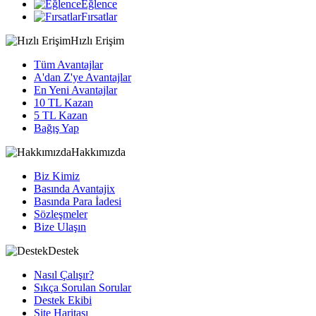
Eğlence
Fırsatlar
Hızlı Erişim
Tüm Avantajlar
A'dan Z'ye Avantajlar
En Yeni Avantajlar
10 TL Kazan
5 TL Kazan
Bağış Yap
Hakkımızda
Biz Kimiz
Basında Avantajix
Basında Para İadesi
Sözleşmeler
Bize Ulaşın
Destek
Nasıl Çalışır?
Sıkça Sorulan Sorular
Destek Ekibi
Site Haritası