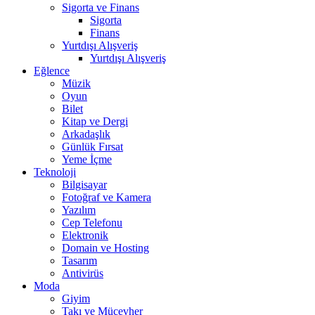
Sigorta ve Finans
Sigorta
Finans
Yurtdışı Alışveriş
Yurtdışı Alışveriş
Eğlence
Müzik
Oyun
Bilet
Kitap ve Dergi
Arkadaşlık
Günlük Fırsat
Yeme İçme
Teknoloji
Bilgisayar
Fotoğraf ve Kamera
Yazılım
Cep Telefonu
Elektronik
Domain ve Hosting
Tasarım
Antivirüs
Moda
Giyim
Takı ve Mücevher