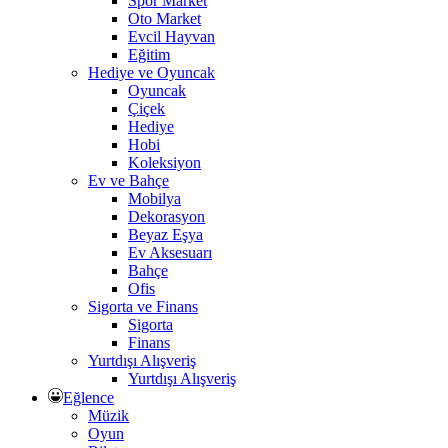
Spor Market
Oto Market
Evcil Hayvan
Eğitim
Hediye ve Oyuncak
Oyuncak
Çiçek
Hediye
Hobi
Koleksiyon
Ev ve Bahçe
Mobilya
Dekorasyon
Beyaz Eşya
Ev Aksesuarı
Bahçe
Ofis
Sigorta ve Finans
Sigorta
Finans
Yurtdışı Alışveriş
Yurtdışı Alışveriş
Eğlence
Müzik
Oyun