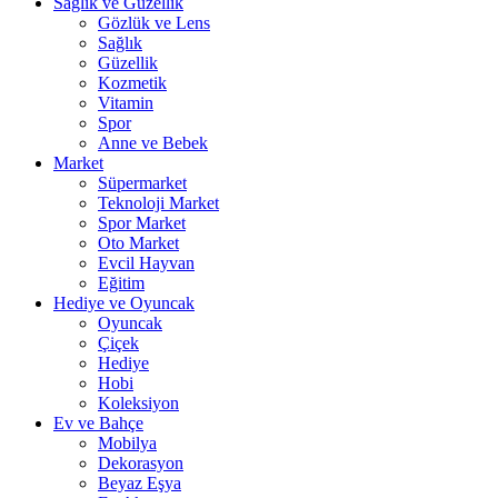
Sağlık ve Güzellik
Gözlük ve Lens
Sağlık
Güzellik
Kozmetik
Vitamin
Spor
Anne ve Bebek
Market
Süpermarket
Teknoloji Market
Spor Market
Oto Market
Evcil Hayvan
Eğitim
Hediye ve Oyuncak
Oyuncak
Çiçek
Hediye
Hobi
Koleksiyon
Ev ve Bahçe
Mobilya
Dekorasyon
Beyaz Eşya