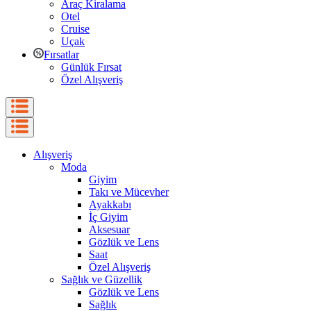
Araç Kiralama
Otel
Cruise
Uçak
Fırsatlar
Günlük Fırsat
Özel Alışveriş
Alışveriş
Moda
Giyim
Takı ve Mücevher
Ayakkabı
İç Giyim
Aksesuar
Gözlük ve Lens
Saat
Özel Alışveriş
Sağlık ve Güzellik
Gözlük ve Lens
Sağlık