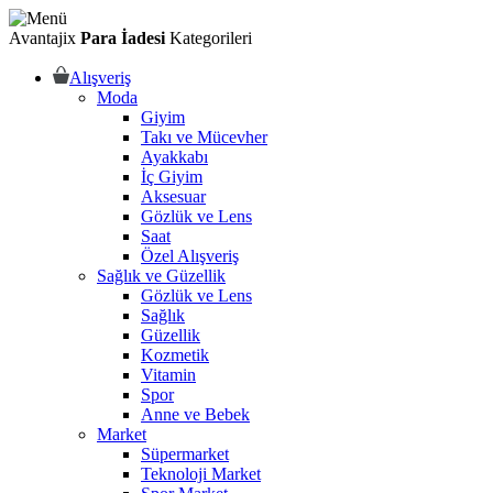
Avantajix
Para İadesi
Kategorileri
Alışveriş
Moda
Giyim
Takı ve Mücevher
Ayakkabı
İç Giyim
Aksesuar
Gözlük ve Lens
Saat
Özel Alışveriş
Sağlık ve Güzellik
Gözlük ve Lens
Sağlık
Güzellik
Kozmetik
Vitamin
Spor
Anne ve Bebek
Market
Süpermarket
Teknoloji Market