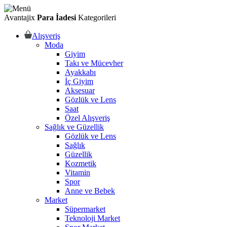
Avantajix
Para İadesi
Kategorileri
Alışveriş
Moda
Giyim
Takı ve Mücevher
Ayakkabı
İç Giyim
Aksesuar
Gözlük ve Lens
Saat
Özel Alışveriş
Sağlık ve Güzellik
Gözlük ve Lens
Sağlık
Güzellik
Kozmetik
Vitamin
Spor
Anne ve Bebek
Market
Süpermarket
Teknoloji Market