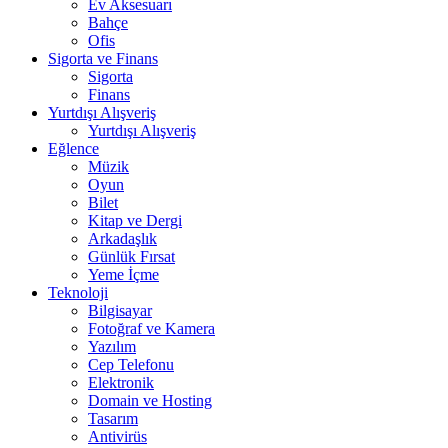
Ev Aksesuarı
Bahçe
Ofis
Sigorta ve Finans
Sigorta
Finans
Yurtdışı Alışveriş
Yurtdışı Alışveriş
Eğlence
Müzik
Oyun
Bilet
Kitap ve Dergi
Arkadaşlık
Günlük Fırsat
Yeme İçme
Teknoloji
Bilgisayar
Fotoğraf ve Kamera
Yazılım
Cep Telefonu
Elektronik
Domain ve Hosting
Tasarım
Antivirüs