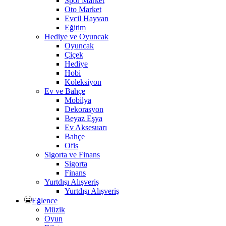
Spor Market
Oto Market
Evcil Hayvan
Eğitim
Hediye ve Oyuncak
Oyuncak
Çiçek
Hediye
Hobi
Koleksiyon
Ev ve Bahçe
Mobilya
Dekorasyon
Beyaz Eşya
Ev Aksesuarı
Bahçe
Ofis
Sigorta ve Finans
Sigorta
Finans
Yurtdışı Alışveriş
Yurtdışı Alışveriş
Eğlence
Müzik
Oyun