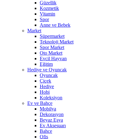
Güzellik
Kozmetik
Vitamin
Spor
Anne ve Bebek
Market
Süpermarket
Teknoloji Market
Spor Market
Oto Market
Evcil Hayvan
Eğitim
Hediye ve Oyuncak
Oyuncak
Çiçek
Hediye
Hobi
Koleksiyon
Ev ve Bahçe
Mobilya
Dekorasyon
Beyaz Eşya
Ev Aksesuarı
Bahçe
Ofis