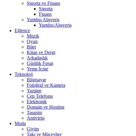
Sigorta ve Finans
Sigorta
Finans
Yurtdışı Alışveriş
Yurtdışı Alışveriş
Eğlence
Müzik
Oyun
Bilet
Kitap ve Dergi
Arkadaşlık
Günlük Fırsat
Yeme İçme
Teknoloji
Bilgisayar
Fotoğraf ve Kamera
Yazılım
Cep Telefonu
Elektronik
Domain ve Hosting
Tasarım
Antivirüs
Moda
Giyim
Takı ve Mücevher