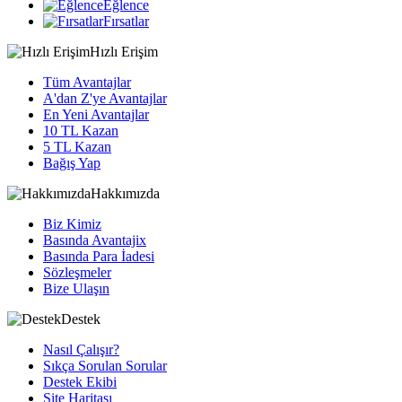
Eğlence
Fırsatlar
Hızlı Erişim
Tüm Avantajlar
A'dan Z'ye Avantajlar
En Yeni Avantajlar
10 TL Kazan
5 TL Kazan
Bağış Yap
Hakkımızda
Biz Kimiz
Basında Avantajix
Basında Para İadesi
Sözleşmeler
Bize Ulaşın
Destek
Nasıl Çalışır?
Sıkça Sorulan Sorular
Destek Ekibi
Site Haritası