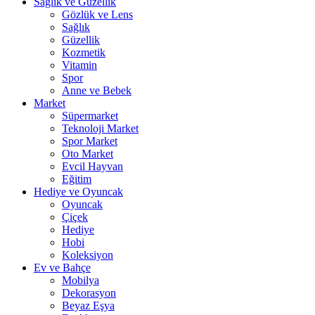
Sağlık ve Güzellik
Gözlük ve Lens
Sağlık
Güzellik
Kozmetik
Vitamin
Spor
Anne ve Bebek
Market
Süpermarket
Teknoloji Market
Spor Market
Oto Market
Evcil Hayvan
Eğitim
Hediye ve Oyuncak
Oyuncak
Çiçek
Hediye
Hobi
Koleksiyon
Ev ve Bahçe
Mobilya
Dekorasyon
Beyaz Eşya