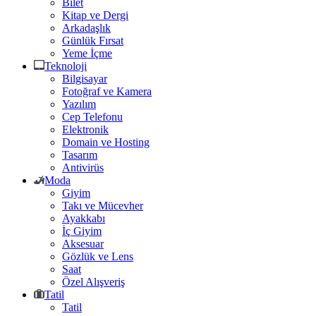
Bilet
Kitap ve Dergi
Arkadaşlık
Günlük Fırsat
Yeme İçme
Teknoloji
Bilgisayar
Fotoğraf ve Kamera
Yazılım
Cep Telefonu
Elektronik
Domain ve Hosting
Tasarım
Antivirüs
Moda
Giyim
Takı ve Mücevher
Ayakkabı
İç Giyim
Aksesuar
Gözlük ve Lens
Saat
Özel Alışveriş
Tatil
Tatil