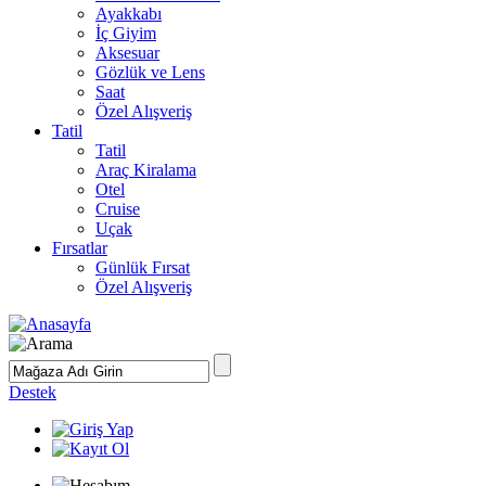
Ayakkabı
İç Giyim
Aksesuar
Gözlük ve Lens
Saat
Özel Alışveriş
Tatil
Tatil
Araç Kiralama
Otel
Cruise
Uçak
Fırsatlar
Günlük Fırsat
Özel Alışveriş
Destek