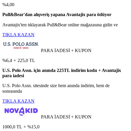
%4,00
Pull&Bear'dan alışveriş yapana Avantajix para ödüyor
Avantajix'ten tıklayarak Pull&Bear online mağazasına gidin ve
TIKLA KAZAN
PARA İADESİ + KUPON
%6,4
+
225,0 TL
U.S. Polo Assn. için anında 225TL indirim kodu + Avantajix
para iadesi
U.S. Polo Assn. sitesinde size hem anında indirim, hem de
sonrasında
TIKLA KAZAN
PARA İADESİ + KUPON
1000,0 TL
+
%15,0