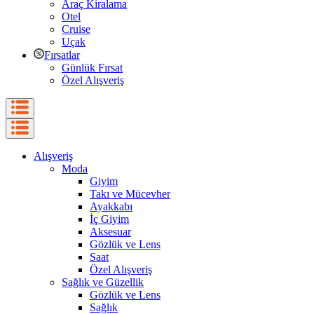
Araç Kiralama
Otel
Cruise
Uçak
Fırsatlar
Günlük Fırsat
Özel Alışveriş
Alışveriş
Moda
Giyim
Takı ve Mücevher
Ayakkabı
İç Giyim
Aksesuar
Gözlük ve Lens
Saat
Özel Alışveriş
Sağlık ve Güzellik
Gözlük ve Lens
Sağlık