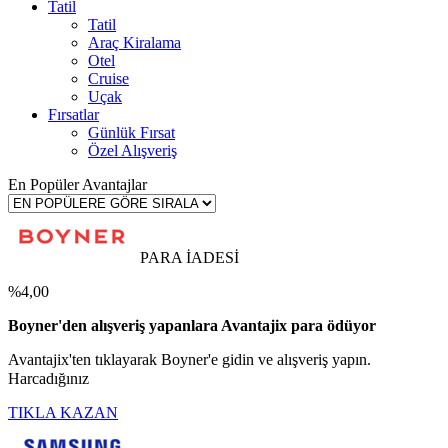
Tatil
Tatil
Araç Kiralama
Otel
Cruise
Uçak
Fırsatlar
Günlük Fırsat
Özel Alışveriş
En Popüler Avantajlar
PARA İADESİ
%4,00
Boyner'den alışveriş yapanlara Avantajix para ödüyor
Avantajix'ten tıklayarak Boyner'e gidin ve alışveriş yapın.
Harcadığınız
TIKLA KAZAN