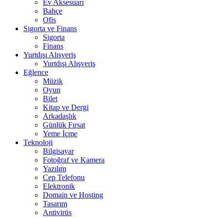
Ev Aksesuarı
Bahçe
Ofis
Sigorta ve Finans
Sigorta
Finans
Yurtdışı Alışveriş
Yurtdışı Alışveriş
Eğlence
Müzik
Oyun
Bilet
Kitap ve Dergi
Arkadaşlık
Günlük Fırsat
Yeme İçme
Teknoloji
Bilgisayar
Fotoğraf ve Kamera
Yazılım
Cep Telefonu
Elektronik
Domain ve Hosting
Tasarım
Antivirüs