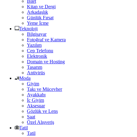
Bilet
Kitap ve Dergi
Arkadaşlık
Günlük Fırsat
Yeme İçme
Teknoloji
Bilgisayar
Fotoğraf ve Kamera
Yazılım
Cep Telefonu
Elektronik
Domain ve Hosting
Tasarım
Antivirüs
Moda
Giyim
Takı ve Mücevher
Ayakkabı
İç Giyim
Aksesuar
Gözlük ve Lens
Saat
Özel Alışveriş
Tatil
Tatil