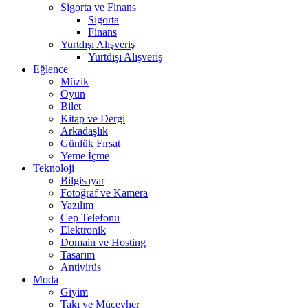
Sigorta ve Finans
Sigorta
Finans
Yurtdışı Alışveriş
Yurtdışı Alışveriş
Eğlence
Müzik
Oyun
Bilet
Kitap ve Dergi
Arkadaşlık
Günlük Fırsat
Yeme İçme
Teknoloji
Bilgisayar
Fotoğraf ve Kamera
Yazılım
Cep Telefonu
Elektronik
Domain ve Hosting
Tasarım
Antivirüs
Moda
Giyim
Takı ve Mücevher