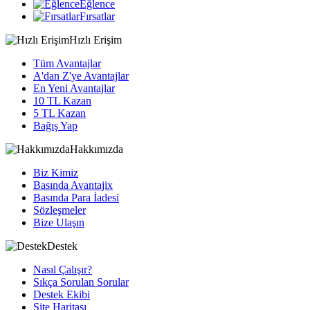
Eğlence
Fırsatlar
Hızlı Erişim
Tüm Avantajlar
A'dan Z'ye Avantajlar
En Yeni Avantajlar
10 TL Kazan
5 TL Kazan
Bağış Yap
Hakkımızda
Biz Kimiz
Basında Avantajix
Basında Para İadesi
Sözleşmeler
Bize Ulaşın
Destek
Nasıl Çalışır?
Sıkça Sorulan Sorular
Destek Ekibi
Site Haritası