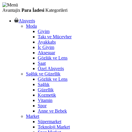
Avantajix
Para İadesi
Kategorileri
Alışveriş
Moda
Giyim
Takı ve Mücevher
Ayakkabı
İç Giyim
Aksesuar
Gözlük ve Lens
Saat
Özel Alışveriş
Sağlık ve Güzellik
Gözlük ve Lens
Sağlık
Güzellik
Kozmetik
Vitamin
Spor
Anne ve Bebek
Market
Süpermarket
Teknoloji Market