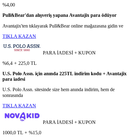
%4,00
Pull&Bear'dan alışveriş yapana Avantajix para ödüyor
Avantajix'ten tıklayarak Pull&Bear online mağazasına gidin ve
TIKLA KAZAN
PARA İADESİ + KUPON
%6,4
+
225,0 TL
U.S. Polo Assn. için anında 225TL indirim kodu + Avantajix
para iadesi
U.S. Polo Assn. sitesinde size hem anında indirim, hem de
sonrasında
TIKLA KAZAN
PARA İADESİ + KUPON
1000,0 TL
+
%15,0