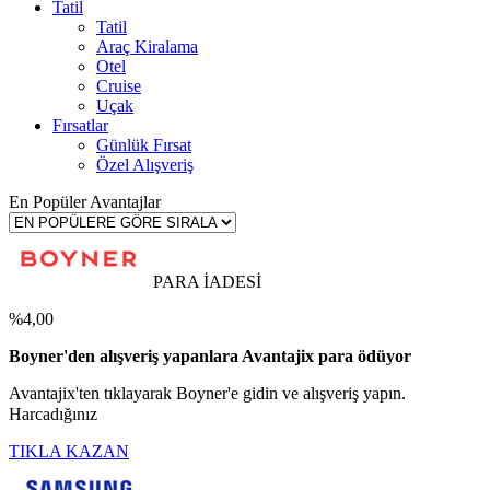
Tatil
Tatil
Araç Kiralama
Otel
Cruise
Uçak
Fırsatlar
Günlük Fırsat
Özel Alışveriş
En Popüler Avantajlar
PARA İADESİ
%4,00
Boyner'den alışveriş yapanlara Avantajix para ödüyor
Avantajix'ten tıklayarak Boyner'e gidin ve alışveriş yapın.
Harcadığınız
TIKLA KAZAN