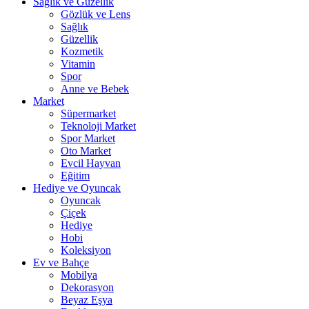
Sağlık ve Güzellik
Gözlük ve Lens
Sağlık
Güzellik
Kozmetik
Vitamin
Spor
Anne ve Bebek
Market
Süpermarket
Teknoloji Market
Spor Market
Oto Market
Evcil Hayvan
Eğitim
Hediye ve Oyuncak
Oyuncak
Çiçek
Hediye
Hobi
Koleksiyon
Ev ve Bahçe
Mobilya
Dekorasyon
Beyaz Eşya