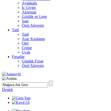
Ayakkabı
İç Giyim
Aksesuar
Gözlük ve Lens
Saat
Özel Alışveriş
Tatil
Tatil
Araç Kiralama
Otel
Cruise
Uçak
Fırsatlar
Günlük Fırsat
Özel Alışveriş
Destek