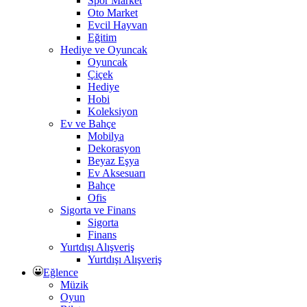
Spor Market
Oto Market
Evcil Hayvan
Eğitim
Hediye ve Oyuncak
Oyuncak
Çiçek
Hediye
Hobi
Koleksiyon
Ev ve Bahçe
Mobilya
Dekorasyon
Beyaz Eşya
Ev Aksesuarı
Bahçe
Ofis
Sigorta ve Finans
Sigorta
Finans
Yurtdışı Alışveriş
Yurtdışı Alışveriş
Eğlence
Müzik
Oyun