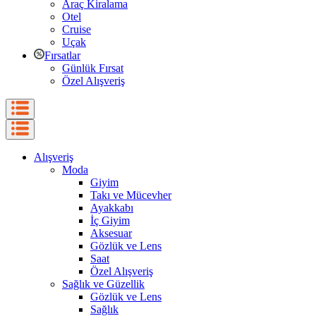
Araç Kiralama
Otel
Cruise
Uçak
Fırsatlar
Günlük Fırsat
Özel Alışveriş
Alışveriş
Moda
Giyim
Takı ve Mücevher
Ayakkabı
İç Giyim
Aksesuar
Gözlük ve Lens
Saat
Özel Alışveriş
Sağlık ve Güzellik
Gözlük ve Lens
Sağlık