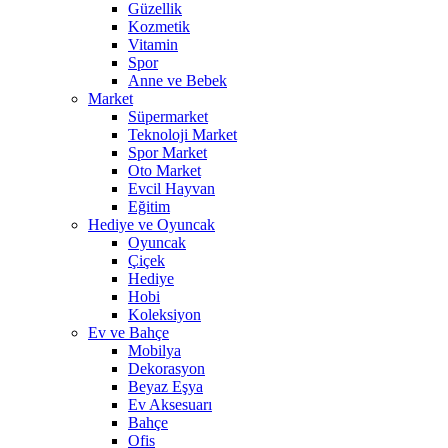
Güzellik
Kozmetik
Vitamin
Spor
Anne ve Bebek
Market
Süpermarket
Teknoloji Market
Spor Market
Oto Market
Evcil Hayvan
Eğitim
Hediye ve Oyuncak
Oyuncak
Çiçek
Hediye
Hobi
Koleksiyon
Ev ve Bahçe
Mobilya
Dekorasyon
Beyaz Eşya
Ev Aksesuarı
Bahçe
Ofis