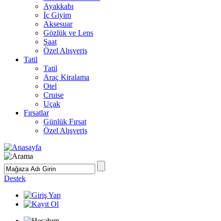
Ayakkabı
İç Giyim
Aksesuar
Gözlük ve Lens
Saat
Özel Alışveriş
Tatil
Tatil
Araç Kiralama
Otel
Cruise
Uçak
Fırsatlar
Günlük Fırsat
Özel Alışveriş
Destek