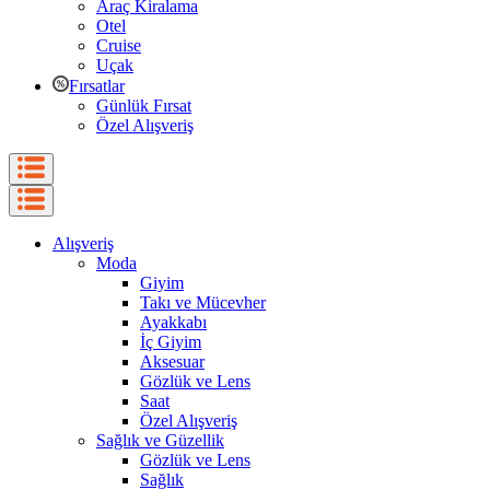
Araç Kiralama
Otel
Cruise
Uçak
Fırsatlar
Günlük Fırsat
Özel Alışveriş
Alışveriş
Moda
Giyim
Takı ve Mücevher
Ayakkabı
İç Giyim
Aksesuar
Gözlük ve Lens
Saat
Özel Alışveriş
Sağlık ve Güzellik
Gözlük ve Lens
Sağlık