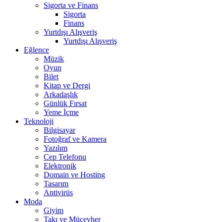
Sigorta ve Finans
Sigorta
Finans
Yurtdışı Alışveriş
Yurtdışı Alışveriş
Eğlence
Müzik
Oyun
Bilet
Kitap ve Dergi
Arkadaşlık
Günlük Fırsat
Yeme İçme
Teknoloji
Bilgisayar
Fotoğraf ve Kamera
Yazılım
Cep Telefonu
Elektronik
Domain ve Hosting
Tasarım
Antivirüs
Moda
Giyim
Takı ve Mücevher