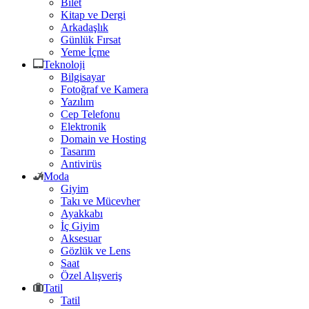
Bilet
Kitap ve Dergi
Arkadaşlık
Günlük Fırsat
Yeme İçme
Teknoloji
Bilgisayar
Fotoğraf ve Kamera
Yazılım
Cep Telefonu
Elektronik
Domain ve Hosting
Tasarım
Antivirüs
Moda
Giyim
Takı ve Mücevher
Ayakkabı
İç Giyim
Aksesuar
Gözlük ve Lens
Saat
Özel Alışveriş
Tatil
Tatil