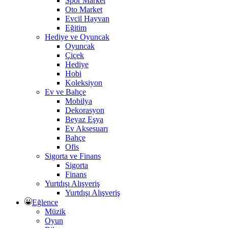
Spor Market
Oto Market
Evcil Hayvan
Eğitim
Hediye ve Oyuncak
Oyuncak
Çiçek
Hediye
Hobi
Koleksiyon
Ev ve Bahçe
Mobilya
Dekorasyon
Beyaz Eşya
Ev Aksesuarı
Bahçe
Ofis
Sigorta ve Finans
Sigorta
Finans
Yurtdışı Alışveriş
Yurtdışı Alışveriş
Eğlence
Müzik
Oyun