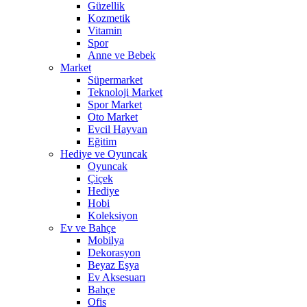
Güzellik
Kozmetik
Vitamin
Spor
Anne ve Bebek
Market
Süpermarket
Teknoloji Market
Spor Market
Oto Market
Evcil Hayvan
Eğitim
Hediye ve Oyuncak
Oyuncak
Çiçek
Hediye
Hobi
Koleksiyon
Ev ve Bahçe
Mobilya
Dekorasyon
Beyaz Eşya
Ev Aksesuarı
Bahçe
Ofis