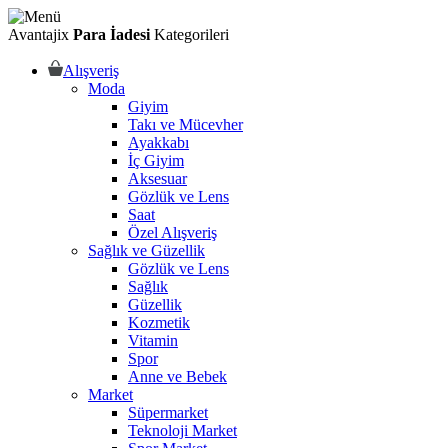
Avantajix
Para İadesi
Kategorileri
Alışveriş
Moda
Giyim
Takı ve Mücevher
Ayakkabı
İç Giyim
Aksesuar
Gözlük ve Lens
Saat
Özel Alışveriş
Sağlık ve Güzellik
Gözlük ve Lens
Sağlık
Güzellik
Kozmetik
Vitamin
Spor
Anne ve Bebek
Market
Süpermarket
Teknoloji Market