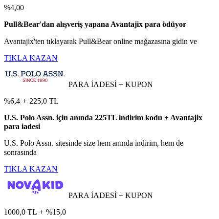
%4,00
Pull&Bear'dan alışveriş yapana Avantajix para ödüyor
Avantajix'ten tıklayarak Pull&Bear online mağazasına gidin ve
TIKLA KAZAN
PARA İADESİ + KUPON
%6,4
+
225,0 TL
U.S. Polo Assn. için anında 225TL indirim kodu + Avantajix
para iadesi
U.S. Polo Assn. sitesinde size hem anında indirim, hem de
sonrasında
TIKLA KAZAN
PARA İADESİ + KUPON
1000,0 TL
+
%15,0