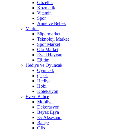
Güzellik
Kozmetik
Vitamin
Spor
Anne ve Bebek
Market
Süpermarket
Teknoloji Market
Spor Market
Oto Market
Evcil Hayvan
Eğitim
Hediye ve Oyuncak
Oyuncak
Çiçek
Hediye
Hobi
Koleksiyon
Ev ve Bahçe
Mobilya
Dekorasyon
Beyaz Eşya
Ev Aksesuarı
Bahçe
Ofis