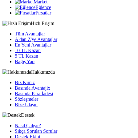
Market
Eğlence
Fırsatlar
Hızlı Erişim
Tüm Avantajlar
A'dan Z'ye Avantajlar
En Yeni Avantajlar
10 TL Kazan
5 TL Kazan
Bağış Yap
Hakkımızda
Biz Kimiz
Basında Avantajix
Basında Para İadesi
Sözleşmeler
Bize Ulaşın
Destek
Nasıl Çalışır?
Sıkça Sorulan Sorular
Destek Ekibi