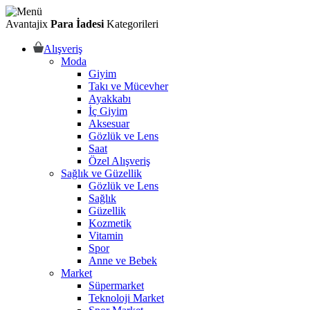
Avantajix
Para İadesi
Kategorileri
Alışveriş
Moda
Giyim
Takı ve Mücevher
Ayakkabı
İç Giyim
Aksesuar
Gözlük ve Lens
Saat
Özel Alışveriş
Sağlık ve Güzellik
Gözlük ve Lens
Sağlık
Güzellik
Kozmetik
Vitamin
Spor
Anne ve Bebek
Market
Süpermarket
Teknoloji Market