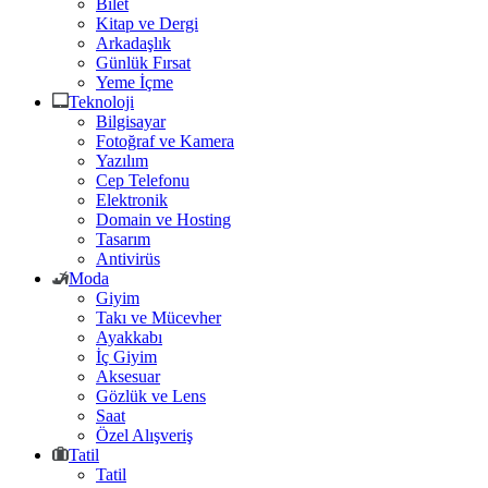
Bilet
Kitap ve Dergi
Arkadaşlık
Günlük Fırsat
Yeme İçme
Teknoloji
Bilgisayar
Fotoğraf ve Kamera
Yazılım
Cep Telefonu
Elektronik
Domain ve Hosting
Tasarım
Antivirüs
Moda
Giyim
Takı ve Mücevher
Ayakkabı
İç Giyim
Aksesuar
Gözlük ve Lens
Saat
Özel Alışveriş
Tatil
Tatil