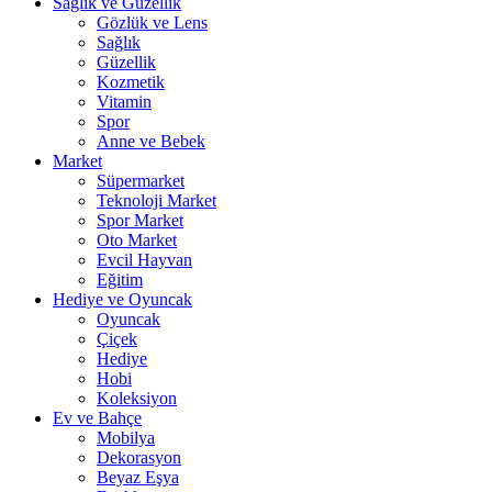
Sağlık ve Güzellik
Gözlük ve Lens
Sağlık
Güzellik
Kozmetik
Vitamin
Spor
Anne ve Bebek
Market
Süpermarket
Teknoloji Market
Spor Market
Oto Market
Evcil Hayvan
Eğitim
Hediye ve Oyuncak
Oyuncak
Çiçek
Hediye
Hobi
Koleksiyon
Ev ve Bahçe
Mobilya
Dekorasyon
Beyaz Eşya