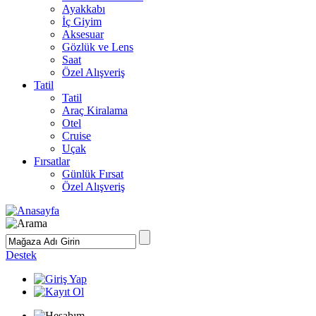
Ayakkabı
İç Giyim
Aksesuar
Gözlük ve Lens
Saat
Özel Alışveriş
Tatil
Tatil
Araç Kiralama
Otel
Cruise
Uçak
Fırsatlar
Günlük Fırsat
Özel Alışveriş
Destek