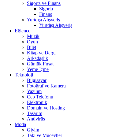
Sigorta ve Finans
Sigorta
Finans
Yurtdışı Alışveriş
Yurtdışı Alışveriş
Eğlence
Müzik
Oyun
Bilet
Kitap ve Dergi
Arkadaşlık
Günlük Fırsat
Yeme İçme
Teknoloji
Bilgisayar
Fotoğraf ve Kamera
Yazılım
Cep Telefonu
Elektronik
Domain ve Hosting
Tasarım
Antivirüs
Moda
Giyim
Takı ve Mücevher