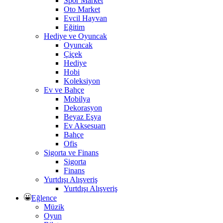
Spor Market
Oto Market
Evcil Hayvan
Eğitim
Hediye ve Oyuncak
Oyuncak
Çiçek
Hediye
Hobi
Koleksiyon
Ev ve Bahçe
Mobilya
Dekorasyon
Beyaz Eşya
Ev Aksesuarı
Bahçe
Ofis
Sigorta ve Finans
Sigorta
Finans
Yurtdışı Alışveriş
Yurtdışı Alışveriş
Eğlence
Müzik
Oyun