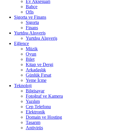
Ev Aksesuarı
Bahçe
Ofis
Sigorta ve Finans
Sigorta
Finans
Yurtdışı Alışveriş
Yurtdışı Alışveriş
Eğlence
Müzik
Oyun
Bilet
Kitap ve Dergi
Arkadaşlık
Günlük Fırsat
Yeme İçme
Teknoloji
Bilgisayar
Fotoğraf ve Kamera
Yazılım
Cep Telefonu
Elektronik
Domain ve Hosting
Tasarım
Antivirüs