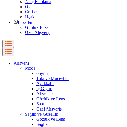
Araç Kiralama
Otel
Cruise
Uçak
Fırsatlar
Günlük Fırsat
Özel Alışveriş
Alışveriş
Moda
Giyim
Takı ve Mücevher
Ayakkabı
İç Giyim
Aksesuar
Gözlük ve Lens
Saat
Özel Alışveriş
Sağlık ve Güzellik
Gözlük ve Lens
Sağlık