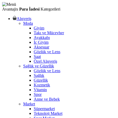
Avantajix
Para İadesi
Kategorileri
Alışveriş
Moda
Giyim
Takı ve Mücevher
Ayakkabı
İç Giyim
Aksesuar
Gözlük ve Lens
Saat
Özel Alışveriş
Sağlık ve Güzellik
Gözlük ve Lens
Sağlık
Güzellik
Kozmetik
Vitamin
Spor
Anne ve Bebek
Market
Süpermarket
Teknoloji Market