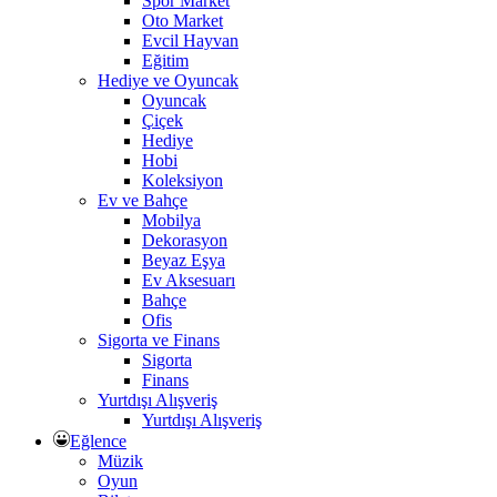
Spor Market
Oto Market
Evcil Hayvan
Eğitim
Hediye ve Oyuncak
Oyuncak
Çiçek
Hediye
Hobi
Koleksiyon
Ev ve Bahçe
Mobilya
Dekorasyon
Beyaz Eşya
Ev Aksesuarı
Bahçe
Ofis
Sigorta ve Finans
Sigorta
Finans
Yurtdışı Alışveriş
Yurtdışı Alışveriş
Eğlence
Müzik
Oyun