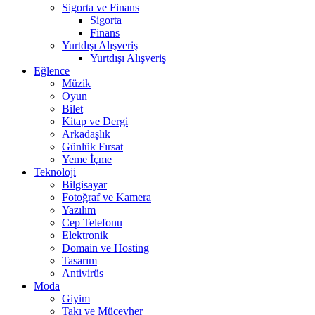
Sigorta ve Finans
Sigorta
Finans
Yurtdışı Alışveriş
Yurtdışı Alışveriş
Eğlence
Müzik
Oyun
Bilet
Kitap ve Dergi
Arkadaşlık
Günlük Fırsat
Yeme İçme
Teknoloji
Bilgisayar
Fotoğraf ve Kamera
Yazılım
Cep Telefonu
Elektronik
Domain ve Hosting
Tasarım
Antivirüs
Moda
Giyim
Takı ve Mücevher