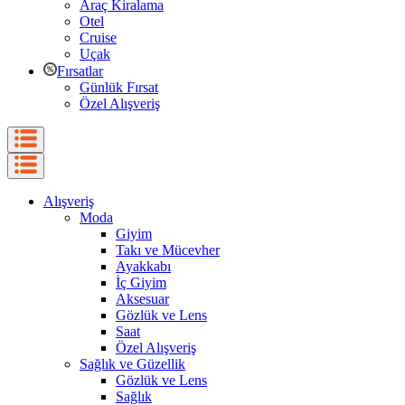
Araç Kiralama
Otel
Cruise
Uçak
Fırsatlar
Günlük Fırsat
Özel Alışveriş
Alışveriş
Moda
Giyim
Takı ve Mücevher
Ayakkabı
İç Giyim
Aksesuar
Gözlük ve Lens
Saat
Özel Alışveriş
Sağlık ve Güzellik
Gözlük ve Lens
Sağlık