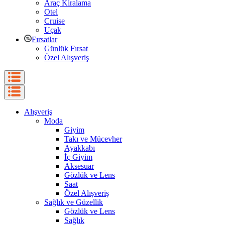
Araç Kiralama
Otel
Cruise
Uçak
Fırsatlar
Günlük Fırsat
Özel Alışveriş
Alışveriş
Moda
Giyim
Takı ve Mücevher
Ayakkabı
İç Giyim
Aksesuar
Gözlük ve Lens
Saat
Özel Alışveriş
Sağlık ve Güzellik
Gözlük ve Lens
Sağlık