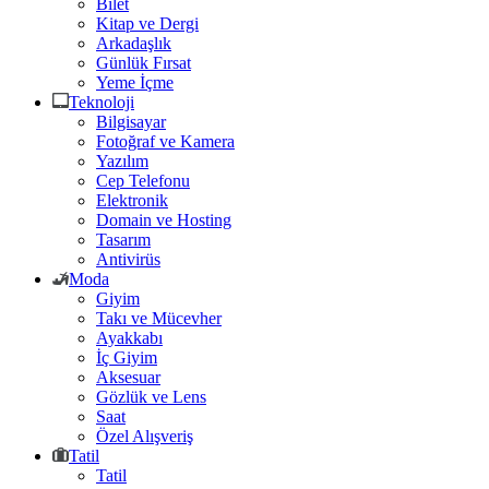
Bilet
Kitap ve Dergi
Arkadaşlık
Günlük Fırsat
Yeme İçme
Teknoloji
Bilgisayar
Fotoğraf ve Kamera
Yazılım
Cep Telefonu
Elektronik
Domain ve Hosting
Tasarım
Antivirüs
Moda
Giyim
Takı ve Mücevher
Ayakkabı
İç Giyim
Aksesuar
Gözlük ve Lens
Saat
Özel Alışveriş
Tatil
Tatil