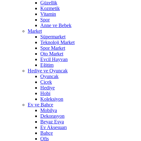
Güzellik
Kozmetik
Vitamin
Spor
Anne ve Bebek
Market
Süpermarket
Teknoloji Market
Spor Market
Oto Market
Evcil Hayvan
Eğitim
Hediye ve Oyuncak
Oyuncak
Çiçek
Hediye
Hobi
Koleksiyon
Ev ve Bahçe
Mobilya
Dekorasyon
Beyaz Eşya
Ev Aksesuarı
Bahçe
Ofis