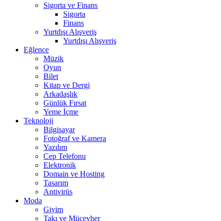
Sigorta ve Finans
Sigorta
Finans
Yurtdışı Alışveriş
Yurtdışı Alışveriş
Eğlence
Müzik
Oyun
Bilet
Kitap ve Dergi
Arkadaşlık
Günlük Fırsat
Yeme İçme
Teknoloji
Bilgisayar
Fotoğraf ve Kamera
Yazılım
Cep Telefonu
Elektronik
Domain ve Hosting
Tasarım
Antivirüs
Moda
Giyim
Takı ve Mücevher