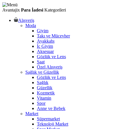
Avantajix
Para İadesi
Kategorileri
Alışveriş
Moda
Giyim
Takı ve Mücevher
Ayakkabı
İç Giyim
Aksesuar
Gözlük ve Lens
Saat
Özel Alışveriş
Sağlık ve Güzellik
Gözlük ve Lens
Sağlık
Güzellik
Kozmetik
Vitamin
Spor
Anne ve Bebek
Market
Süpermarket
Teknoloji Market