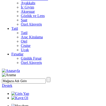
Ayakkabı
İç Giyim
Aksesuar
Gözlük ve Lens
Saat
Özel Alışveriş
Tatil
Tatil
Araç Kiralama
Otel
Cruise
Uçak
Fırsatlar
Günlük Fırsat
Özel Alışveriş
Destek