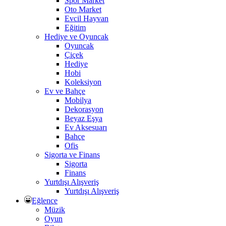
Spor Market
Oto Market
Evcil Hayvan
Eğitim
Hediye ve Oyuncak
Oyuncak
Çiçek
Hediye
Hobi
Koleksiyon
Ev ve Bahçe
Mobilya
Dekorasyon
Beyaz Eşya
Ev Aksesuarı
Bahçe
Ofis
Sigorta ve Finans
Sigorta
Finans
Yurtdışı Alışveriş
Yurtdışı Alışveriş
Eğlence
Müzik
Oyun